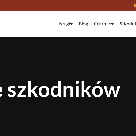
Usługi
Blog
O firmie
Szkodni
e szkodników