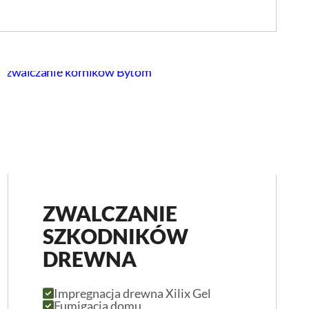
ZWALCZANIE
SZKODNIKÓW
DREWNA
Impregnacja drewna Xilix Gel
Fumigacja domu