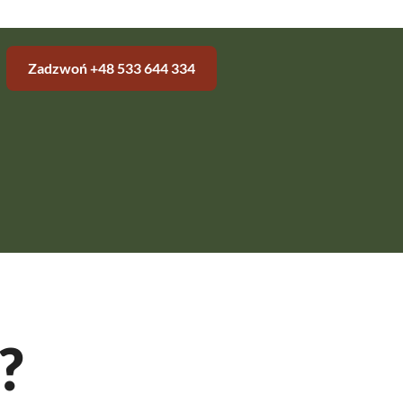
Zadzwoń +48 533 644 334
?
ipca 2026
sób na kreta, jak się pozbyć nieproszonego gościa
grodu.