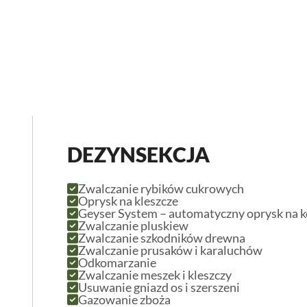
DEZYNSEKCJA
Zwalczanie rybików cukrowych
Oprysk na kleszcze
Geyser System – automatyczny oprysk na k
Zwalczanie pluskiew
Zwalczanie szkodników drewna
Zwalczanie prusaków i karaluchów
Odkomarzanie
Zwalczanie meszek i kleszczy
Usuwanie gniazd os i szerszeni
Gazowanie zboża