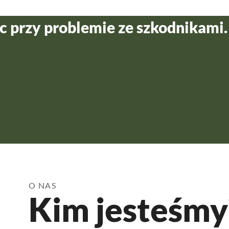
 przy problemie ze szkodnikami.
O NAS
Kim jesteśmy
26 l
Spo
z o