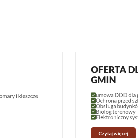
OFERTA DL
GMIN
umowa DDD dla g
omary i kleszcze
Ochrona przed s
Obsługa budynkó
Biolog terenowy
Elektroniczny sy
Czytaj więcej