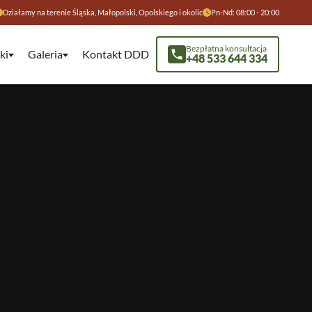
Działamy na terenie Śląska, Małopolski, Opolskiego i okolic
Pn-Nd: 08:00 - 20:00
Bezpłatna konsultacja
ki
Galeria
Kontakt DDD
+48 533 644 334