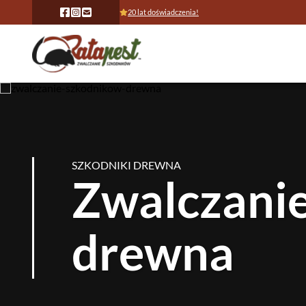
20 lat doświadczenia!
SZKODNIKI DREWNA
Zwalczani
drewna