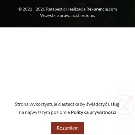
© 2021 - 2026
Ratapest.pl
realizacja
Rekurencja.com
Wszystkie prawa zastrzeżone.
Zrobiłem/am już coś sam/a przed zabiegiem
— pomogłem czy zaszkodziłem?
Jak przygotować mieszkanie do zabiegu?
Ile trwa taki zabieg?
Czy muszę wyprowadzić się na czas
zabiegu?
1
Strona wykorzystuje ciasteczka by świadczyć usługi
na najwyższym poziomie
Polityka prywatności
Rozumiem