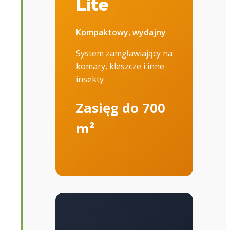
Lite
Kompaktowy, wydajny
System zamgławiający na
komary, kleszcze i inne
insekty
Zasięg do 700
m²