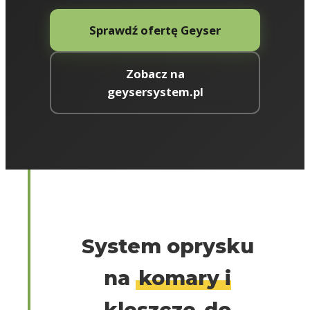
Sprawdź ofertę Geyser
Zobacz na
geysersystem.pl
System oprysku
na
komary i
kleszcze
do