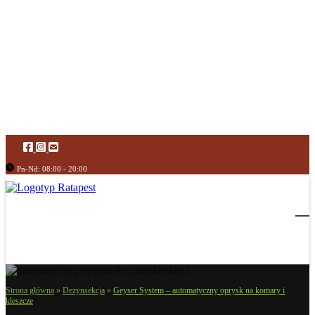
Pn-Nd: 08:00 - 20:00
Strona główna
»
Dezynsekcja
»
Geyser System – automatyczny oprysk na komary i
kleszcze