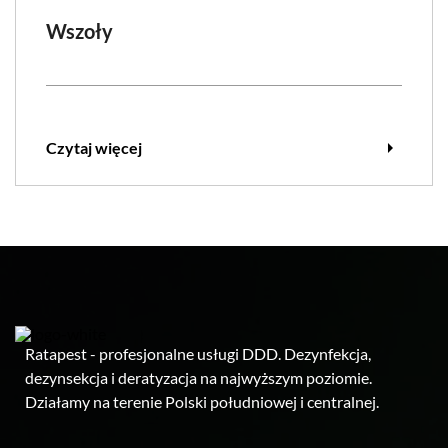
Wszoły
arrow_right
Czytaj więcej
Ratapest - profesjonalne usługi DDD. Dezynfekcja,
dezynsekcja i deratyzacja na najwyższym poziomie.
Działamy na terenie Polski południowej i centralnej.