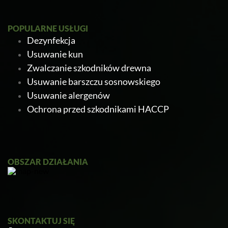
POPULARNE USŁUGI
Dezynfekcja
Usuwanie kun
Zwalczanie szkodników drewna
Usuwanie barszczu sosnowskiego
Usuwanie alergenów
Ochrona przed szkodnikami HACCP
Ratapest
OBSZAR DZIAŁANIA
SKONTAKTUJ SIĘ