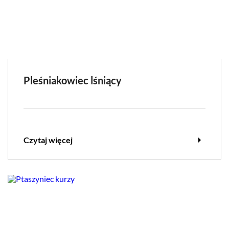
Pleśniakowiec lśniący
arrow_right
Czytaj więcej