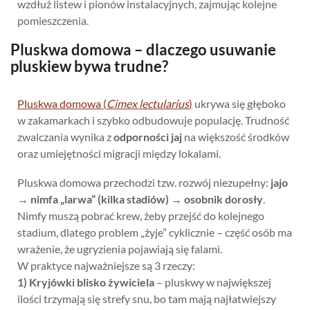
wzdłuż listew i pionów instalacyjnych, zajmując kolejne
pomieszczenia.
Pluskwa domowa – dlaczego usuwanie
pluskiew bywa trudne?
Pluskwa domowa (
Cimex lectularius
)
ukrywa się głęboko
w zakamarkach i szybko odbudowuje populację. Trudność
zwalczania wynika z
odporności jaj
na większość środków
oraz umiejętności migracji między lokalami.
Pluskwa domowa przechodzi tzw. rozwój niezupełny:
jajo
→ nimfa „larwa” (kilka stadiów) → osobnik dorosły
.
Nimfy muszą pobrać krew, żeby przejść do kolejnego
stadium, dlatego problem „żyje” cyklicznie – część osób ma
wrażenie, że ugryzienia pojawiają się falami.
W praktyce najważniejsze są 3 rzeczy:
1) Kryjówki blisko żywiciela
– pluskwy w największej
ilości trzymają się strefy snu, bo tam mają najłatwiejszy