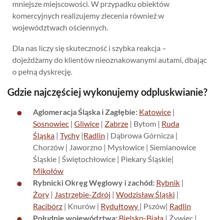
mniejsze miejscowości. W przypadku obiektów
komercyjnych realizujemy zlecenia również w
województwach ościennych.
Dla nas liczy się skuteczność i szybka reakcja –
dojeżdżamy do klientów nieoznakowanymi autami, dbając
o pełną dyskrecję.
Gdzie najczęściej wykonujemy odpluskwianie?
Aglomeracja Śląska i Zagłębie:
Katowice
|
Sosnowiec
|
Gliwice
|
Zabrze
| Bytom |
Ruda
Śląska
|
Tychy
|
Radlin
| Dąbrowa Górnicza |
Chorzów | Jaworzno | Mysłowice | Siemianowice
Śląskie | Świętochłowice | Piekary Śląskie|
Mikołów
Rybnicki Okręg Węglowy i zachód:
Rybnik
|
Żory
|
Jastrzębie-Zdrój
|
Wodzisław Śląski
|
Racibórz
| Knurów |
Rydułtowy
| Pszów|
Radlin
Południe województwa:
Bielsko-Biała
| Żywiec |