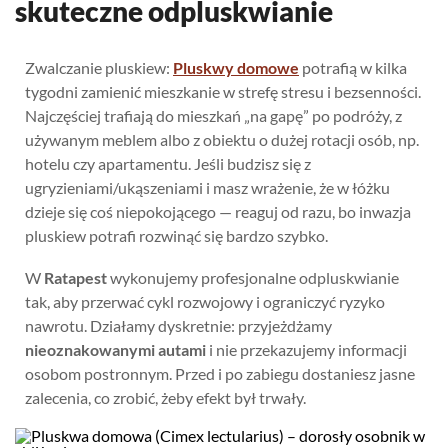
skuteczne odpluskwianie
Zwalczanie pluskiew:
Pluskwy domowe
potrafią w kilka
tygodni zamienić mieszkanie w strefę stresu i bezsenności.
Najczęściej trafiają do mieszkań „na gapę” po podróży, z
używanym meblem albo z obiektu o dużej rotacji osób, np.
hotelu czy apartamentu. Jeśli budzisz się z
ugryzieniami/ukąszeniami i masz wrażenie, że w łóżku
dzieje się coś niepokojącego — reaguj od razu, bo inwazja
pluskiew potrafi rozwinąć się bardzo szybko.
W
Ratapest
wykonujemy profesjonalne odpluskwianie
tak, aby przerwać cykl rozwojowy i ograniczyć ryzyko
nawrotu. Działamy dyskretnie: przyjeżdżamy
nieoznakowanymi autami
i nie przekazujemy informacji
osobom postronnym. Przed i po zabiegu dostaniesz jasne
zalecenia, co zrobić, żeby efekt był trwały.