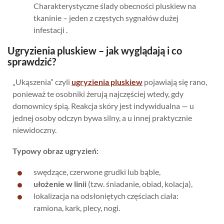
Charakterystyczne ślady obecności pluskiew na
tkaninie – jeden z częstych sygnałów dużej
infestacji .
Ugryzienia pluskiew – jak wyglądają i co
sprawdzić?
„Ukąszenia” czyli
ugryzienia pluskiew
pojawiają się rano,
ponieważ te osobniki żerują najczęściej wtedy, gdy
domownicy śpią. Reakcja skóry jest indywidualna — u
jednej osoby odczyn bywa silny, a u innej praktycznie
niewidoczny.
Typowy obraz ugryzień:
swędzące, czerwone grudki lub bąble,
ułożenie w linii
(tzw. śniadanie, obiad, kolacja),
lokalizacja na odsłoniętych częściach ciała:
ramiona, kark, plecy, nogi.