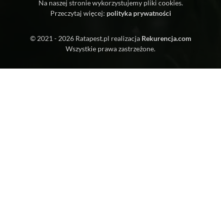
Na naszej stronie wykorzystujemy pliki cookies.
Przeczytaj więcej:
polityka prywatności
© 2021 - 2026
Ratapest.pl
realizacja
Rekurencja.com
Wszystkie prawa zastrzeżone.