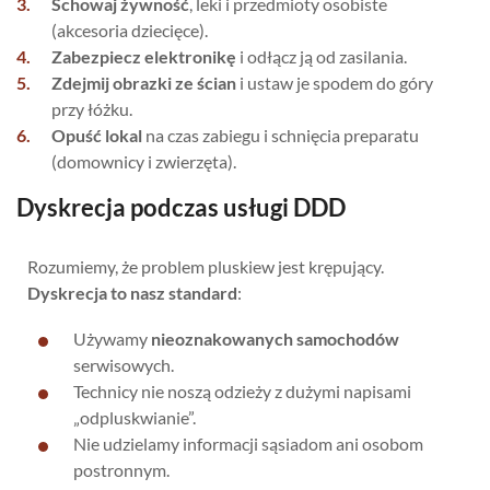
Schowaj żywność
, leki i przedmioty osobiste
(akcesoria dziecięce).
Zabezpiecz elektronikę
i odłącz ją od zasilania.
Zdejmij obrazki ze ścian
i ustaw je spodem do góry
przy łóżku.
Opuść lokal
na czas zabiegu i schnięcia preparatu
(domownicy i zwierzęta).
Dyskrecja podczas usługi DDD
Rozumiemy, że problem pluskiew jest krępujący.
Dyskrecja to nasz standard
:
Używamy
nieoznakowanych samochodów
serwisowych.
Technicy nie noszą odzieży z dużymi napisami
„odpluskwianie”.
Nie udzielamy informacji sąsiadom ani osobom
postronnym.