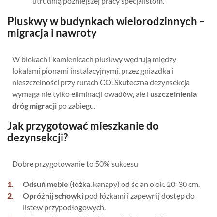
utrudnią późniejszej pracy specjalistom.
Pluskwy w budynkach wielorodzinnych –
migracja i nawroty
W blokach i kamienicach pluskwy wędrują między
lokalami pionami instalacyjnymi, przez gniazdka i
nieszczelności przy rurach CO. Skuteczna dezynsekcja
wymaga nie tylko eliminacji owadów, ale i
uszczelnienia
dróg migracji
po zabiegu.
Jak przygotować mieszkanie do
dezynsekcji?
Dobre przygotowanie to 50% sukcesu:
Odsuń meble
(łóżka, kanapy) od ścian o ok. 20-30 cm.
Opróżnij schowki
pod łóżkami i zapewnij dostęp do
listew przypodłogowych.