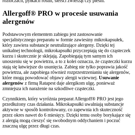
roztoczach, pyłkach roślin, sierści zwierząt czy pleśni.
Allergoff® PRO w procesie usuwania
alergenów
Podstawowym elementem zabiegu jest zastosowanie
specjalistycznego preparatu w formie zawiesiny mikrokapsułek,
który zawiera substancje neutralizujące alergeny. Dzięki tej
unikalnej technologii, mikrokapsułki przyczepiają się do cząsteczek
kurzu i skutecznie je sklejają. Zapobiegają tym samym ich
unoszeniu się w powietrzu, a to z kolei oznacza, że cząsteczki kurzu
stają się łatwiejsze do usunięcia. Zabieg nie tylko poprawia jakość
powietrza, ale zapobiega również rozprzestrzenianiu się alergenów,
które mogą powodować objawy alergii wziewnej.
Usuwanie
alergenów
z firmą Ratapest daje alergikom ulgę, ponieważ
zmniejsza ich narażenie na szkodliwe cząsteczki.
Czynnikiem, który wyróżnia preparat Allergoff® PRO jest jego
przedłużony czas działania. Mikrokapsułki uwalniają substancje
aktywne w sposób kontrolowany, co zapewnia ich skuteczność
przez okres nawet do 6 miesięcy. Dzięki temu osoby borykające się
z alergią mogą cieszyć się swobodnym oddychaniem i poczuć
znaczną ulgę przez długi czas.