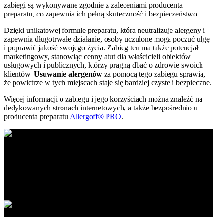
zabiegi są wykonywane zgodnie z zaleceniami producenta
preparatu, co zapewnia ich pełną skuteczność i bezpieczeństwo.
Dzięki unikatowej formule preparatu, która neutralizuje alergeny i
zapewnia długotrwałe działanie, osoby uczulone mogą poczuć ulgę
i poprawić jakość swojego życia. Zabieg ten ma także potencjał
marketingowy, stanowiąc cenny atut dla właścicieli obiektów
usługowych i publicznych, którzy pragną dbać o zdrowie swoich
klientów.
Usuwanie alergenów
za pomocą tego zabiegu sprawia,
że powietrze w tych miejscach staje się bardziej czyste i bezpieczne.
Więcej informacji o zabiegu i jego korzyściach można znaleźć na
dedykowanych stronach internetowych, a także bezpośrednio u
producenta preparatu
Allergoff® PRO
.
Ratapest - profesjonalne usługi DDD. Dezynfekcja, dezynsekcja i
deratyzacja na najwyższym poziomie. Działamy na terenie Polski
południowej i centralnej.
Obszar działania