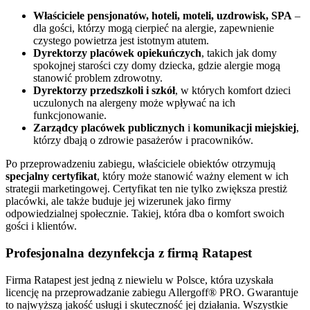
Właściciele pensjonatów, hoteli, moteli, uzdrowisk, SPA
–
dla gości, którzy mogą cierpieć na alergie, zapewnienie
czystego powietrza jest istotnym atutem.
Dyrektorzy placówek opiekuńczych
, takich jak domy
spokojnej starości czy domy dziecka, gdzie alergie mogą
stanowić problem zdrowotny.
Dyrektorzy przedszkoli i szkół
, w których komfort dzieci
uczulonych na alergeny może wpływać na ich
funkcjonowanie.
Zarządcy placówek publicznych
i
komunikacji miejskiej
,
którzy dbają o zdrowie pasażerów i pracowników.
Po przeprowadzeniu zabiegu, właściciele obiektów otrzymują
specjalny certyfikat
, który może stanowić ważny element w ich
strategii marketingowej. Certyfikat ten nie tylko zwiększa prestiż
placówki, ale także buduje jej wizerunek jako firmy
odpowiedzialnej społecznie. Takiej, która dba o komfort swoich
gości i klientów.
Profesjonalna dezynfekcja z firmą Ratapest
Firma Ratapest jest jedną z niewielu w Polsce, która uzyskała
licencję na przeprowadzanie zabiegu Allergoff® PRO. Gwarantuje
to najwyższą jakość usługi i skuteczność jej działania. Wszystkie