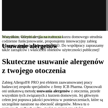
Strona główna
Wszystkim, którym alergia na roztocza kurzu domowego utrudnia
»
Dezynfekcja
»
Usuwanie alergenów
codzienne funkcjonowanie, proponujemy innowacyjny zabieg
Usuwanie alergenów
usuwania alergenów Allergoff® PRO. Do współpracy zapraszamy
także zarządców i właścicieli obiektów użyteczności publicznej!
Skuteczne usuwanie alergenów
z twojego otoczenia
Zabieg Allergoff® PRO jest efektem zaawansowanej pracy
badawczej zespołu specjalistów z firmy ICB Pharma. Opracowali
oni unikatową metodę
usuwania alergenów
z otoczenia, przede
wszystkim tych związanych z kurzem domowym. Jej głównym
celem jest poprawa jakości powietrza w pomieszczeniach, które są
szczególnie narażone na obecność alergenów. Mowa tu o