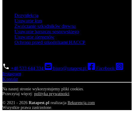
Popularne usługi
Dezynfekcja
Usuwanie kun
Zwalczanie szkodników drewna
Usuwanie barszczu sosnowskiego
Usuwanie alergenów
Ochrona przed szkodnikami HACCP
Skontaktuj się
+48 533 644 334
biuro@ratapest.pl
Facebook
Instagram
Kontakt
Na naszej stronie wykorzystujemy pliki cookies.
Przeczytaj więcej:
polityka prywatności
© 2021 - 2026
Ratapest.pl
realizacja
Rekurencja.com
Wszystkie prawa zastrzeżone.