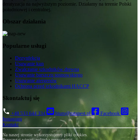
deratyzacja na najwyższym poziomie. Działamy na terenie Polski
południowej i centralnej.
Obszar działania
Popularne usługi
Dezynfekcja
Usuwanie kun
Zwalczanie szkodników drewna
Usuwanie barszczu sosnowskiego
Usuwanie alergenów
Ochrona przed szkodnikami HACCP
Ratapest
Skontaktuj się
+48 533 644 334
biuro@ratapest.pl
Facebook
Instagram
Kontakt
Na naszej stronie wykorzystujemy pliki cookies.
Przeczytaj więcej:
polityka prywatności