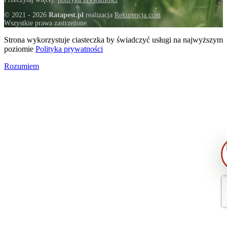
© 2021 - 2026
Ratapest.pl
realizacja
Rekurencja.com
Zrobiłem/am już coś sam/a przed zabie
Wszystkie prawa zastrzeżone.
— pomogłem czy zaszkodziłem?
Strona wykorzystuje ciasteczka by świadczyć usługi na najwyższym
poziomie
Polityka prywatności
Jak przygotować mieszkanie do zabiegu
Rozumiem
Ile trwa taki zabieg?
Czy muszę wyprowadzić się na czas
zabiegu?