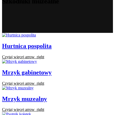
Szkodniki muzealne
Hurtnica pospolita
Czytaj więcej
arrow_right
Mrzyk gabinetowy
Czytaj więcej
arrow_right
Mrzyk muzealny
Czytaj więcej
arrow_right