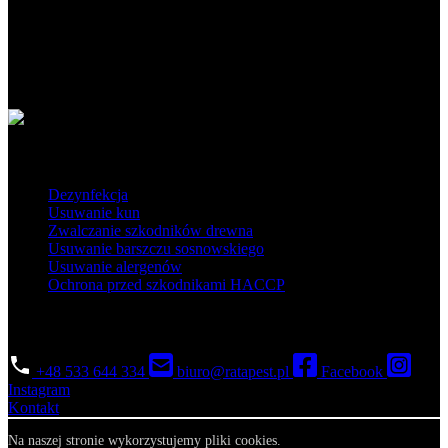
Ratapest - profesjonalne usługi DDD. Dezynfekcja, dezynsekcja i
deratyzacja na najwyższym poziomie. Działamy na terenie Polski
południowej i centralnej.
Obszar działania
Popularne usługi
Dezynfekcja
Usuwanie kun
Zwalczanie szkodników drewna
Usuwanie barszczu sosnowskiego
Usuwanie alergenów
Ochrona przed szkodnikami HACCP
Skontaktuj się
+48 533 644 334
biuro@ratapest.pl
Facebook
Instagram
Kontakt
Na naszej stronie wykorzystujemy pliki cookies.