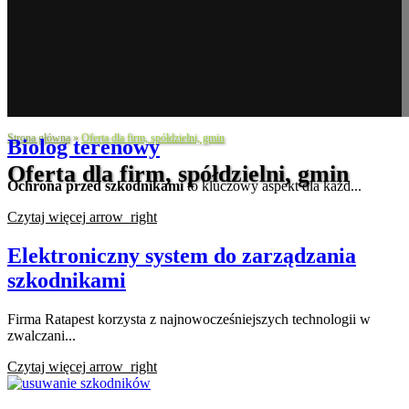
Strona główna
»
Oferta dla firm, spółdzielni, gmin
Biolog terenowy
Oferta dla firm, spółdzielni, gmin
Ochrona przed szkodnikami
to kluczowy aspekt dla każd...
Czytaj więcej
arrow_right
Elektroniczny system do zarządzania
szkodnikami
Firma Ratapest korzysta z najnowocześniejszych technologii w
zwalczani...
Czytaj więcej
arrow_right