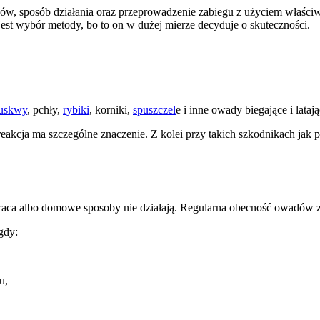
ów, sposób działania oraz przeprowadzenie zabiegu z użyciem właści
jest wybór metody, bo to on w dużej mierze decyduje o skuteczności.
luskwy
, pchły,
rybiki
, korniki,
spuszczel
e i inne owady biegające i latają
akcja ma szczególne znaczenie. Z kolei przy takich szkodnikach jak pru
ca albo domowe sposoby nie działają. Regularna obecność owadów zwy
gdy:
u,