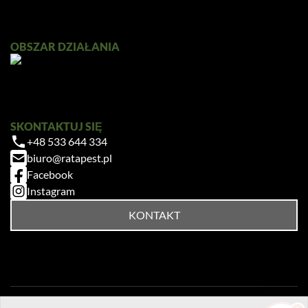
Ratapest
OBSZAR DZIAŁANIA
SKONTAKTUJ SIĘ
+48 533 644 334
Zrobiłem/am już coś sam/a przed zabiegiem
biuro@ratapest.pl
— pomogłem czy zaszkodziłem?
Facebook
Jak przygotować mieszkanie do zabiegu?
Instagram
Ile trwa taki zabieg?
KONTAKT
Czy muszę wyprowadzić się na czas
zabiegu?