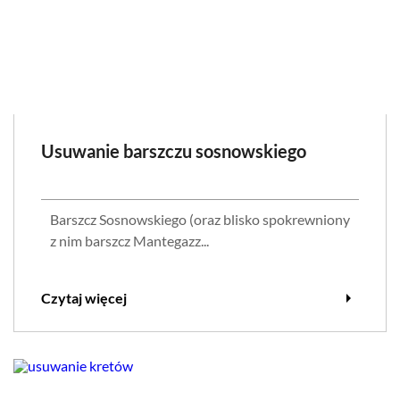
Usuwanie barszczu sosnowskiego
Barszcz Sosnowskiego (oraz blisko spokrewniony
z nim barszcz Mantegazz...
arrow_right
Czytaj więcej