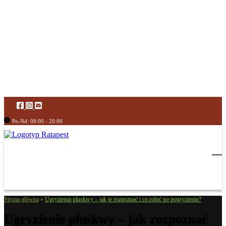
Pn-Nd: 08:00 - 20:00
Strona główna
»
Ugryzienia pluskwy – jak je rozpoznać i co robić po pogryzieniu?
Ugryzienie pluskwy – jak rozpoznać