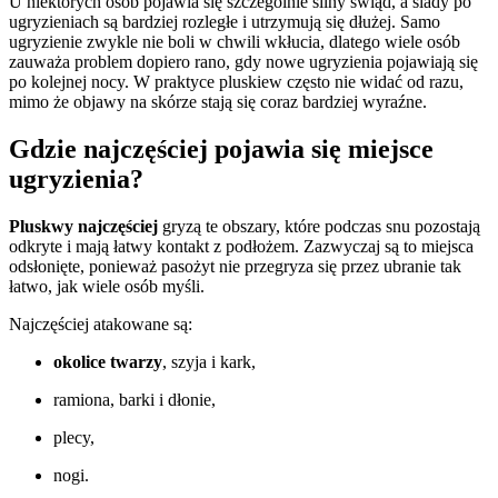
U niektórych osób pojawia się szczególnie silny świąd, a ślady po
ugryzieniach są bardziej rozległe i utrzymują się dłużej. Samo
ugryzienie zwykle nie boli w chwili wkłucia, dlatego wiele osób
zauważa problem dopiero rano, gdy nowe ugryzienia pojawiają się
po kolejnej nocy. W praktyce pluskiew często nie widać od razu,
mimo że objawy na skórze stają się coraz bardziej wyraźne.
Gdzie najczęściej pojawia się miejsce
ugryzienia?
Pluskwy najczęściej
gryzą te obszary, które podczas snu pozostają
odkryte i mają łatwy kontakt z podłożem. Zazwyczaj są to miejsca
odsłonięte, ponieważ pasożyt nie przegryza się przez ubranie tak
łatwo, jak wiele osób myśli.
Najczęściej atakowane są:
okolice twarzy
, szyja i kark,
ramiona, barki i dłonie,
plecy,
nogi.