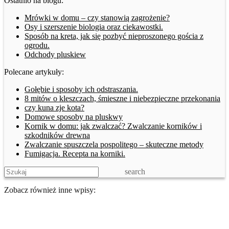
Ostatnio na blogu:
Mrówki w domu – czy stanowią zagrożenie?
Osy i szerszenie biologia oraz ciekawostki.
Sposób na kreta, jak się pozbyć nieproszonego gościa z
ogrodu.
Odchody pluskiew
Polecane artykuły:
Gołębie i sposoby ich odstraszania.
8 mitów o kleszczach, śmieszne i niebezpieczne przekonania
czy kuna zje kota?
Domowe sposoby na pluskwy
Kornik w domu: jak zwalczać? Zwalczanie korników i
szkodników drewna
Zwalczanie spuszczela pospolitego – skuteczne metody
Fumigacja. Recepta na korniki.
search
Zobacz również inne wpisy: