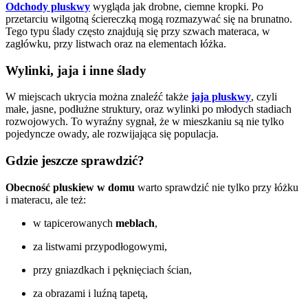
Odchody pluskwy
wygląda jak drobne, ciemne kropki. Po
przetarciu wilgotną ściereczką mogą rozmazywać się na brunatno.
Tego typu ślady często znajdują się przy szwach materaca, w
zagłówku, przy listwach oraz na elementach łóżka.
Wylinki, jaja i inne ślady
W miejscach ukrycia można znaleźć także
jaja pluskwy
, czyli
małe, jasne, podłużne struktury, oraz wylinki po młodych stadiach
rozwojowych. To wyraźny sygnał, że w mieszkaniu są nie tylko
pojedyncze owady, ale rozwijająca się populacja.
Gdzie jeszcze sprawdzić?
Obecność pluskiew w domu
warto sprawdzić nie tylko przy łóżku
i materacu, ale też:
w tapicerowanych
meblach
,
za listwami przypodłogowymi,
przy gniazdkach i pęknięciach ścian,
za obrazami i luźną tapetą,