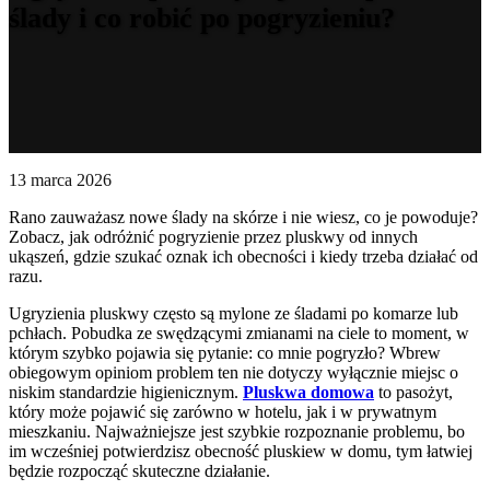
ślady i co robić po pogryzieniu?
13 marca 2026
Rano zauważasz nowe ślady na skórze i nie wiesz, co je powoduje?
Zobacz, jak odróżnić pogryzienie przez pluskwy od innych
ukąszeń, gdzie szukać oznak ich obecności i kiedy trzeba działać od
razu.
Ugryzienia pluskwy często są mylone ze śladami po komarze lub
pchłach. Pobudka ze swędzącymi zmianami na ciele to moment, w
którym szybko pojawia się pytanie: co mnie pogryzło? Wbrew
obiegowym opiniom problem ten nie dotyczy wyłącznie miejsc o
niskim standardzie higienicznym.
Pluskwa domowa
to pasożyt,
który może pojawić się zarówno w hotelu, jak i w prywatnym
mieszkaniu. Najważniejsze jest szybkie rozpoznanie problemu, bo
im wcześniej potwierdzisz obecność pluskiew w domu, tym łatwiej
będzie rozpocząć skuteczne działanie.