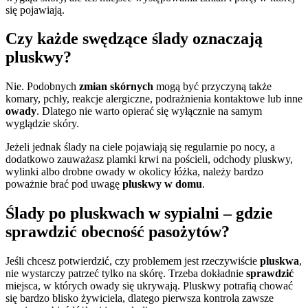
się pojawiają.
Czy każde swędzące ślady oznaczają
pluskwy?
Nie. Podobnych
zmian skórnych
mogą być przyczyną także
komary, pchły, reakcje alergiczne, podrażnienia kontaktowe lub inne
owady
. Dlatego nie warto opierać się wyłącznie na samym
wyglądzie skóry.
Jeżeli jednak ślady na ciele pojawiają się regularnie po nocy, a
dodatkowo zauważasz plamki krwi na pościeli, odchody pluskwy,
wylinki albo drobne owady w okolicy łóżka, należy bardzo
poważnie brać pod uwagę
pluskwy w domu
.
Ślady po pluskwach w sypialni – gdzie
sprawdzić obecność pasożytów?
Jeśli chcesz potwierdzić, czy problemem jest rzeczywiście
pluskwa
,
nie wystarczy patrzeć tylko na skórę. Trzeba dokładnie
sprawdzić
miejsca, w których owady się ukrywają. Pluskwy potrafią chować
się bardzo blisko żywiciela, dlatego pierwsza kontrola zawsze