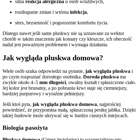
silna
reakcja alergiczna
u osób wrażliwych,
rozdrapanie zmian i wtórna
infekcja
,
stres, bezsenność i pogorszenie komfortu życia.
Dlatego nawet jeśli same pluskwy nie są uznawane za wektor
chorób w takim znaczeniu jak komary czy kleszcze, ich obecność
nadal jest poważnym problemem i wymaga działania.
Jak wygląda pluskwa domowa?
Wiele osób szuka odpowiedzi na pytanie,
jak wygląda pluskwa
i
po czym rozpoznać dorosłego osobnika.
Dorosła pluskwa
ma
zwykle około 4–5
mm długości
, owalny kształt i spłaszczone ciało.
Jej kolor jest brunatny, a po pobraniu krwi staje się ciemniejszy,
bardziej purpurowy i wyraźnie pełniejszy.
Jeśli ktoś pyta,
jak wygląda pluskwa domowa
, najprościej
powiedzieć, że przypomina małą, spłaszczoną pestkę jabłka. Dzięki
takiej budowie może ukrywać się w bardzo ciasnych miejscach.
Biologia pasożyta
Pluskwa domowa
(Cimex lectularius) to wyspecjalizowany