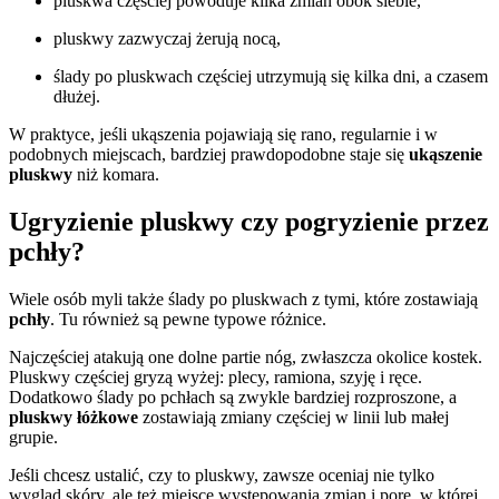
pluskwa częściej powoduje kilka zmian obok siebie,
pluskwy zazwyczaj żerują nocą,
ślady po pluskwach częściej utrzymują się kilka dni, a czasem
dłużej.
W praktyce, jeśli ukąszenia pojawiają się rano, regularnie i w
podobnych miejscach, bardziej prawdopodobne staje się
ukąszenie
pluskwy
niż komara.
Ugryzienie pluskwy czy pogryzienie przez
pchły?
Wiele osób myli także ślady po pluskwach z tymi, które zostawiają
pchły
. Tu również są pewne typowe różnice.
Najczęściej atakują one dolne partie nóg, zwłaszcza okolice kostek.
Pluskwy częściej gryzą wyżej: plecy, ramiona, szyję i ręce.
Dodatkowo ślady po pchłach są zwykle bardziej rozproszone, a
pluskwy łóżkowe
zostawiają zmiany częściej w linii lub małej
grupie.
Jeśli chcesz ustalić, czy to pluskwy, zawsze oceniaj nie tylko
wygląd skóry, ale też miejsce występowania zmian i porę, w której