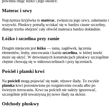
powinna objąć łóżko i jego okolice.
Materac i szwy
Najczęstsza kryjówka to
materac
, zwłaszcza jego szwy, załamania i
wszywki. Pluskwy potrafią wciskać się w bardzo ciasne szczeliny,
dlatego trzeba obejrzeć cały obwód materaca bardzo dokładnie.
Łóżko i szczelina przy ramie
Drugim miejscem jest
łóżko
— rama, zagłówek, łączenia
elementów, śruby, mocowania i każda
szczelina
, w której insekt
może się ukryć. W drewnianych konstrukcjach pluskwy szczególnie
chętnie chowają się w mikroszczelinach i przy łączeniach.
Pościel i plamki krwi
Na
pościeli
mogą pojawiać się małe, rdzawe ślady. To zwykle
plamka
krwi pozostawiona po rozgnieceniu owada albo po
świeżym żerowaniu. Krwi na pościeli nie należy ignorować,
szczególnie jeśli towarzyszą jej nowe ślady na skórze.
Odchody pluskwy