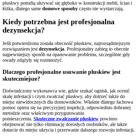
pluskwy potrafią ukrywać się głęboko w konstrukcji mebli, ścian i
łóżka, dlatego same
domowe sposoby
często nie wystarczają.
Kiedy potrzebna jest profesjonalna
dezynsekcja?
Jeśli potwierdzona została obecność pluskiew, najrozsądniejszym
rozwiązaniem jest
dezynsekcja
. Profesjonalny zabieg to obecnie
najpewniejszy sposób na opanowanie problemu, szczególnie gdy
owady zdążyły się rozmnożyć.
Dlaczego profesjonalne usuwanie pluskiew jest
skuteczniejsze?
Doświadczony wykonawca wie, gdzie szukać ognisk, jak ocenić
skalę infestacji i czym zwalczać pluskwy, aby dotrzeć także do
miejsc niewidocznych dla domowników. Właśnie dlatego fachowa
pomoc opiera się na precyzyjnej inspekcji, odpowiednio dobranej
metodzie oraz właściwym przygotowaniu
pomieszczenia.
Skuteczne zwalczanie pluskiew
powinno
obejmować nie tylko eliminację dorosłych osobników, ale także
dotarcie do miejsc ukrycia i przerwanie dalszego rozwoju infestacji.