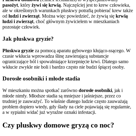
pasożyt
, który
żywi się krwią
. Najczęściej jest to krew człowieka,
ale w określonych warunkach pluskwy potrafią pobierać krew także
od
ludzi i zwierząt
. Można więc powiedzieć, że żywią się
krwią
ludzi i zwierząt
, choć głównym żywicielem w mieszkaniach
pozostaje człowiek.
Jak pluskwa gryzie?
Pluskwa gryzie
za pomocą aparatu gębowego kłująco-ssącego. W
czasie wkłucia wprowadza ślinę zawierającą substancje
ograniczające ból i spowalniające krzepnięcie krwi. Dlatego samo
wkłucie zwykle nie boli i bardzo często nie budzi śpiącej osoby.
Dorosłe osobniki i młode stadia
W mieszkaniu można spotkać zarówno
dorosłe osobniki
, jak i
młode nimfy. Młodsze stadia są mniejsze i jaśniejsze, przez co
trudniej je zauważyć. To właśnie dlatego ludzie często zauważają
problem dopiero wtedy, gdy ślady na ciele pojawiają się regularnie,
a w sypialni widać już wyraźne oznaki infestacji.
Czy pluskwy domowe gryzą co noc?