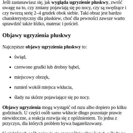
Jeśli zastanawiasz się, jak
wygląda ugryzienie pluskwy
, zwróć
uwagę na to, czy zmiany pojawiają się po nocy, czy są swędzące i
czy tworzą serię 2–4 grudek obok siebie. Taki obraz jest bardzo
charakterystyczny dla pluskiew, choć dla pewności zawsze warto
sprawdzić także łóżko, materac i pościel.
Objawy ugryzienia pluskwy
Najczęstsze
objawy ugryzienia pluskwy
to:
świąd,
czerwone grudki lub drobny bąbel,
miejscowy obrzęk,
rumień wokół miejsca wkłucia,
ślady na skórze pojawiające się po nocy.
Objawy ugryzienia
mogą wystąpić od razu albo dopiero po kilku
godzinach. U części osób samo wkłucie długo pozostaje prawie
niewidoczne, a reakcja rozwija się z opóźnieniem. To jedna z
przyczyn, dla których problem bywa bagatelizowany.