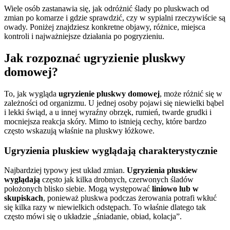
Wiele osób zastanawia się, jak odróżnić ślady po pluskwach od
zmian po komarze i gdzie sprawdzić, czy w sypialni rzeczywiście są
owady. Poniżej znajdziesz konkretne objawy, różnice, miejsca
kontroli i najważniejsze działania po pogryzieniu.
Jak rozpoznać ugryzienie pluskwy
domowej?
To, jak wygląda
ugryzienie pluskwy domowej
, może różnić się w
zależności od organizmu. U jednej osoby pojawi się niewielki bąbel
i lekki świąd, a u innej wyraźny obrzęk, rumień, twarde grudki i
mocniejsza reakcja skóry. Mimo to istnieją cechy, które bardzo
często wskazują właśnie na pluskwy łóżkowe.
Ugryzienia pluskiew wyglądają charakterystycznie
Najbardziej typowy jest układ zmian.
Ugryzienia pluskiew
wyglądają
często jak kilka drobnych, czerwonych śladów
położonych blisko siebie. Mogą występować
liniowo lub w
skupiskach
, ponieważ pluskwa podczas żerowania potrafi wkłuć
się kilka razy w niewielkich odstępach. To właśnie dlatego tak
często mówi się o układzie „śniadanie, obiad, kolacja”.