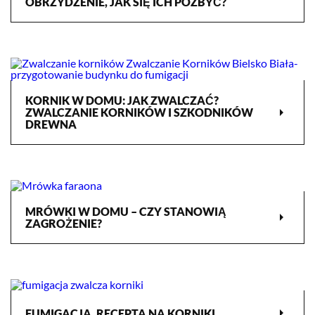
OBRZYDZENIE, JAK SIĘ ICH POZBYĆ?
KORNIK W DOMU: JAK ZWALCZAĆ?
arrow_right
ZWALCZANIE KORNIKÓW I SZKODNIKÓW
DREWNA
MRÓWKI W DOMU – CZY STANOWIĄ
arrow_right
ZAGROŻENIE?
arrow_right
FUMIGACJA. RECEPTA NA KORNIKI.