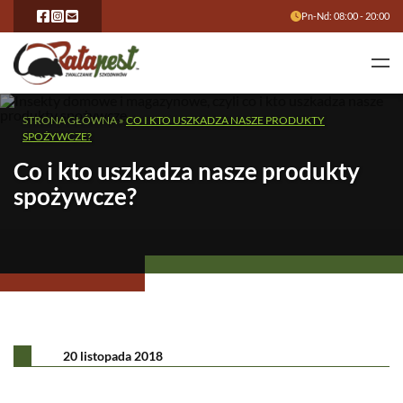
Pn-Nd: 08:00 - 20:00
STRONA GŁÓWNA
»
CO I KTO USZKADZA NASZE PRODUKTY
SPOŻYWCZE?
Co i kto uszkadza nasze produkty
spożywcze?
20 listopada 2018