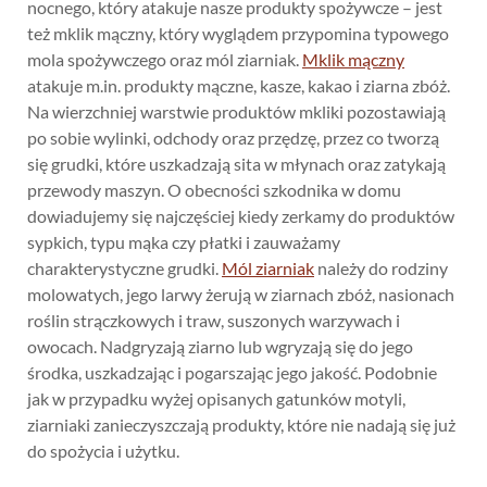
nocnego, który atakuje nasze produkty spożywcze – jest
też mklik mączny, który wyglądem przypomina typowego
mola spożywczego oraz mól ziarniak.
Mklik mączny
atakuje m.in. produkty mączne, kasze, kakao i ziarna zbóż.
Na wierzchniej warstwie produktów mkliki pozostawiają
po sobie wylinki, odchody oraz przędzę, przez co tworzą
się grudki, które uszkadzają sita w młynach oraz zatykają
przewody maszyn. O obecności szkodnika w domu
dowiadujemy się najczęściej kiedy zerkamy do produktów
sypkich, typu mąka czy płatki i zauważamy
charakterystyczne grudki.
Mól ziarniak
należy do rodziny
molowatych, jego larwy żerują w ziarnach zbóż, nasionach
roślin strączkowych i traw, suszonych warzywach i
owocach. Nadgryzają ziarno lub wgryzają się do jego
środka, uszkadzając i pogarszając jego jakość. Podobnie
jak w przypadku wyżej opisanych gatunków motyli,
ziarniaki zanieczyszczają produkty, które nie nadają się już
do spożycia i użytku.