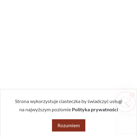
Zrobiłem/am już coś sam/a przed zabiegiem
— pomogłem czy zaszkodziłem?
Jak przygotować mieszkanie do zabiegu?
Ile trwa taki zabieg?
Czy muszę wyprowadzić się na czas
zabiegu?
1
Strona wykorzystuje ciasteczka by świadczyć usługi
na najwyższym poziomie
Polityka prywatności
Rozumiem