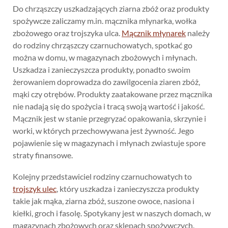
Do chrząszczy uszkadzających ziarna zbóż oraz produkty
spożywcze zaliczamy m.in. mącznika młynarka, wołka
zbożowego oraz trojszyka ulca.
Mącznik młynarek
należy
do rodziny chrząszczy czarnuchowatych, spotkać go
można w domu, w magazynach zbożowych i młynach.
Uszkadza i zanieczyszcza produkty, ponadto swoim
żerowaniem doprowadza do zawilgocenia ziaren zbóż,
mąki czy otrębów. Produkty zaatakowane przez mącznika
nie nadają się do spożycia i tracą swoją wartość i jakość.
Mącznik jest w stanie przegryzać opakowania, skrzynie i
worki, w których przechowywana jest żywność. Jego
pojawienie się w magazynach i młynach zwiastuje spore
straty finansowe.
Kolejny przedstawiciel rodziny czarnuchowatych to
trojszyk ulec
, który uszkadza i zanieczyszcza produkty
takie jak mąka, ziarna zbóż, suszone owoce, nasiona i
kiełki, groch i fasolę. Spotykany jest w naszych domach, w
magazynach zbożowych oraz sklepach spożywczych.