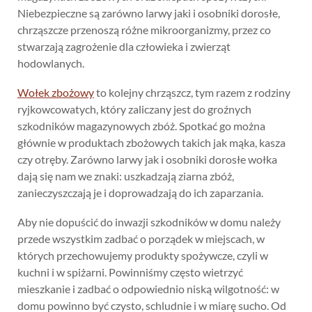
Niebezpieczne są zarówno larwy jaki i osobniki dorosłe,
chrząszcze przenoszą różne mikroorganizmy, przez co
stwarzają zagrożenie dla człowieka i zwierząt
hodowlanych.
Wołek zbożowy
to kolejny chrząszcz, tym razem z rodziny
ryjkowcowatych, który zaliczany jest do groźnych
szkodników magazynowych zbóż. Spotkać go można
głównie w produktach zbożowych takich jak mąka, kasza
czy otręby. Zarówno larwy jak i osobniki dorosłe wołka
dają się nam we znaki: uszkadzają ziarna zbóż,
zanieczyszczają je i doprowadzają do ich zaparzania.
Aby nie dopuścić do inwazji szkodników w domu należy
przede wszystkim zadbać o porządek w miejscach, w
których przechowujemy produkty spożywcze, czyli w
kuchni i w spiżarni. Powinniśmy często wietrzyć
mieszkanie i zadbać o odpowiednio niską wilgotność: w
domu powinno być czysto, schludnie i w miarę sucho. Od