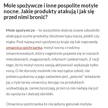
Mole spożywcze i inne pospolite motyle
nocne. Jakie produkty atakują i jak się
przed nimi bronić?
Mole spożywcze
– to wszystkim dobrze znane szkodniki
atakujące suche produkty zbożowe typu kasza, płatki czy
mąka. Pod nazwą mol spożywczy kryje się tak naprawdę
omacnica spichrzanka
, motyl nocny z rodziny
omacnicowatych, który nagminnie pojawia się w naszych
mieszkaniach, magazynach, młynach i piekarniach. Z racji
tego, że to motyl nocny swoją aktywność wykazuje tylko
nocą. O ile dorosły osobnik nie wyrządza szkód, nie
pobiera pokarmu a jego zadaniem jest „jedynie” składanie
jaj, o tyle larwy omacnicy żerując na produktach
uszkadzają je, zanieczyszczają, przez co nie nadają się już
do spożycia i dalszej obróbki.
Omacnica spichrzanka to nie jedyny gatunek motyla