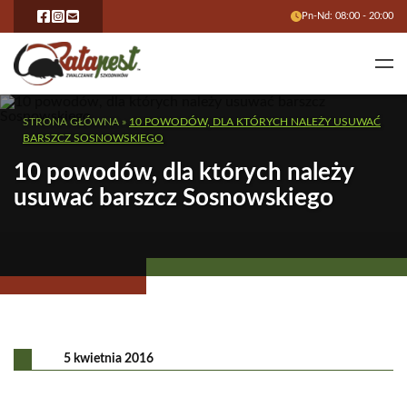
Pn-Nd: 08:00 - 20:00
STRONA GŁÓWNA
»
10 POWODÓW, DLA KTÓRYCH NALEŻY USUWAĆ
BARSZCZ SOSNOWSKIEGO
10 powodów, dla których należy
usuwać barszcz Sosnowskiego
5 kwietnia 2016