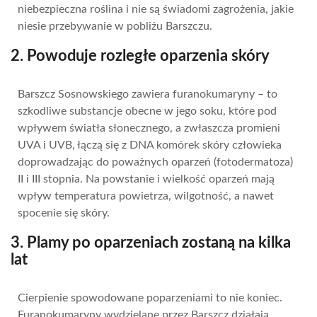
niebezpieczna roślina i nie są świadomi zagrożenia, jakie
niesie przebywanie w pobliżu Barszczu.
2. Powoduje rozległe oparzenia skóry
Barszcz Sosnowskiego zawiera furanokumaryny – to
szkodliwe substancje obecne w jego soku, które pod
wpływem światła słonecznego, a zwłaszcza promieni
UVA i UVB, łączą się z DNA komórek skóry człowieka
doprowadzając do poważnych oparzeń (fotodermatoza)
II i III stopnia. Na powstanie i wielkość oparzeń mają
wpływ temperatura powietrza, wilgotność, a nawet
spocenie się skóry.
3. Plamy po oparzeniach zostaną na kilka
lat
Cierpienie spowodowane poparzeniami to nie koniec.
Furanokumaryny wydzielane przez Barszcz działają