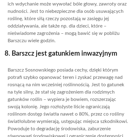
ich wdychanie może wywołać bóle głowy, zawroty oraz
nudności. Jest to niebezpieczne dla osób usuwających
roślinę, które siłą rzeczy pozostają w zasięgu jej
oddziaływania, ale także np. dla dzieci, które –
nieświadome zagrożenia – mogą bawić się w pobliżu
Barszczu wiele godzin.
8. Barszcz jest gatunkiem inwazyjnym
Barszcz Sosnowskiego posiada cechy, dzięki którym
potrafi szybko opanować teren i zyskać przewagę nad
rosnącą na nim wcześniej roślinnością. Jest to gatunek
na tyle silny, że stał się zagrożeniem dla rodzimych
gatunków roślin – wypiera je bowiem, rozszerzając
swoją kolonię. Jego rozłożyste liście ograniczają
roślinom dostęp światła nawet o 80%, przez co rośliny
światłolubne wymierają, ustępując miejsca szkodnikowi.
Powoduje to degradację środowiska, zaburzenie
równowagi środowiskowej i ograniczenie dostępności