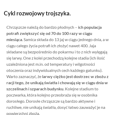
Cykl rozwojowy trojszyka.
Chrząszcze należą do bardzo płodnych –
ich populacja
potrafi zwiększyć się od 70 do 100 razy w ciągu
miesiąca
. Samica składa do 13 jaj w ciągu jednego dnia, a w
ciągu całego życia potrafi ich złożyć nawet 400. Jaja
składane są bezpośrednio do pokarmu i to z nich wylęgają
się larwy. One z kolei przechodzą kolejne stadia (ich ilość
uzależniona jest m.in. od temperatury i wilgotności
otoczenia oraz indywidualnych cech każdego gatunku).
Warto zaznaczyć, że
larwy ciężko jest dostrzec w zbożu z
racji tego, że unikają światła i chowają się w ciągu dnia w
szczelinach i szparach budynku
. Kolejne stadium to
poczwarka, która kolejno przeobraża się w osobnika
dorosłego. Dorosłe chrząszcze są bardzo aktywne i
ruchliwe, nie unikają światła, dosyć łatwo zauważyć je na
powierzchni zboża.