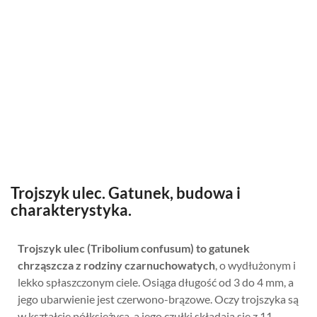
Trojszyk ulec. Gatunek, budowa i
charakterystyka.
Trojszyk ulec (Tribolium confusum) to gatunek
chrząszcza z rodziny czarnuchowatych
, o wydłużonym i
lekko spłaszczonym ciele. Osiąga długość od 3 do 4 mm, a
jego ubarwienie jest czerwono-brązowe. Oczy trojszyka są
w kształcie półksiężyca, a jego czułki składają się z 11