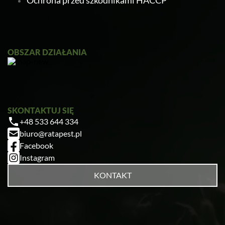
Ochrona przed szkodnikami HACCP
Ratapest
OBSZAR DZIAŁANIA
SKONTAKTUJ SIĘ
+48 533 644 334
Zrobiłem/am już coś sam/a przed zabiegiem
biuro@ratapest.pl
— pomogłem czy zaszkodziłem?
Facebook
Jak przygotować mieszkanie do zabiegu?
Instagram
Ile trwa taki zabieg?
KONTAKT
Czy muszę wyprowadzić się na czas
zabiegu?