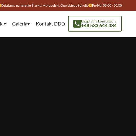
Działamy na terenie Śląska, Małopolski, Opolskiego i okolic
Pn-Nd: 08:00 - 20:00
Bezpłatna konsultacja
ki
Galeria
Kontakt DDD
+48 533 644 334