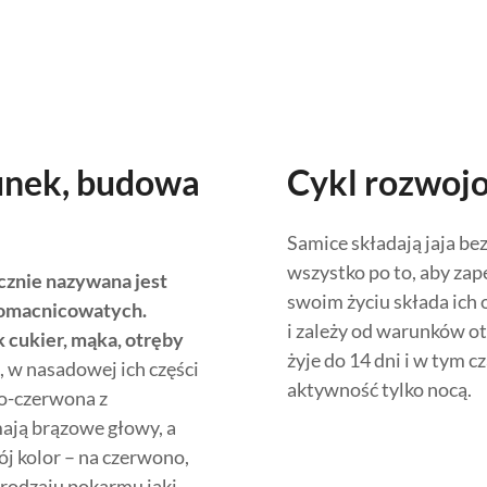
unek, budowa
Cykl rozwoj
Samice składają jaja be
wszystko po to, aby za
cznie nazywana jest
swoim życiu składa ich 
 omacnicowatych.
i zależy od warunków 
k cukier, mąka, otręby
żyje do 14 dni i w tym 
, w nasadowej ich części
aktywność tylko nocą.
no-czerwona z
ają brązowe głowy, a
ój kolor – na czerwono,
rodzaju pokarmu jaki