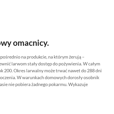
owy omacnicy.
zpośrednio na produkcie, na którym żerują –
pewnić larwom stały dostęp do pożywienia. W całym
ok 200. Okres larwalny może trwać nawet do 288 dni
otoczenia. W warunkach domowych dorosły osobnik
czasie nie pobiera żadnego pokarmu. Wykazuje