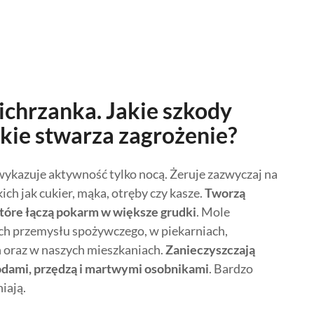
chrzanka. Jakie szkody
akie stwarza zagrożenie?
ykazuje aktywność tylko nocą. Żeruje zazwyczaj na
ich jak cukier, mąka, otręby czy kasze.
Tworzą
 które łączą pokarm w większe grudki
. Mole
ch przemysłu spożywczego, w piekarniach,
oraz w naszych mieszkaniach.
Zanieczyszczają
dami, przędzą i martwymi osobnikami
. Bardzo
iają.