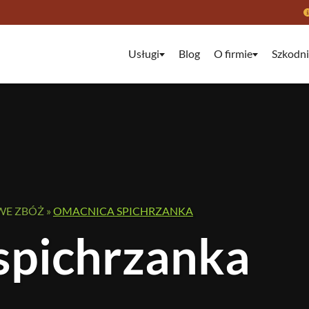
Usługi
Blog
O firmie
Szkodni
WE ZBÓŻ
»
OMACNICA SPICHRZANKA
spichrzanka