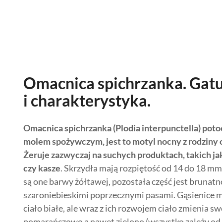
Omacnica spichrzanka. Gat
i charakterystyka.
Omacnica spichrzanka (Plodia interpunctella) poto
molem spożywczym, jest to motyl nocny z rodziny
Żeruje zazwyczaj na suchych produktach, takich ja
czy kasze
. Skrzydła mają rozpiętość od 14 do 18 mm
są one barwy żółtawej, pozostała część jest brunat
szaroniebieskimi poprzecznymi pasami. Gąsienice m
ciało białe, ale wraz z ich rozwojem ciało zmienia sw
pomarańczowo a nawet zielono (wszystko zależy od 