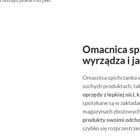
Omacnica spi
wyrządza i j
Omacnica spichrzanka w
suchych produktach, tak
oprzędy z lepkiej nici,
spotykane są w zakłada
magazynach zbożowych 
produkty swoimi odcho
szybko się rozprzestrzen