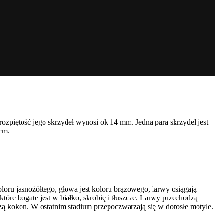
 rozpiętość jego skrzydeł wynosi ok 14 mm. Jedna para skrzydeł jest
iem.
oloru jasnożółtego, głowa jest koloru brązowego, larwy osiągają
tóre bogate jest w białko, skrobię i tłuszcze. Larwy przechodzą
rzą kokon. W ostatnim stadium przepoczwarzają się w dorosłe motyle.