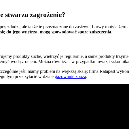
ie stwarza zagrożenie?
 przez ludzi, ale także te przeznaczone do zasiewu. Larwy motyla żeruj
 się do jego wnętrza, mogą spowodować spore zniszczenia
.
emy produkty suche, wietrzyć je regularnie, a same produkty trzym
przemyć wodą z octem. Można również – w przypadku inwazji szkodni
szczególnie jeśli mamy problem na większą skalę: firma Ratapest wy
gu tym przeczytacie w dziale
gazowanie zboża
.
atyzacja na najwyższym poziomie. Działamy na terenie Polski południow