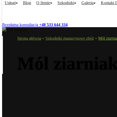
Usługi
Blog
O firmie
Szkodniki
Galeria
Kontakt
Bezpłatna konsultacja
+48 533 644 334
Strona główna
»
Szkodniki magazynowe zbóż
»
Mól ziarni
Mól ziarnia