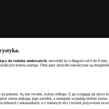
rystyka.
eżący do rodziny molowatych
, niewielki bo o długości od 6 do 8 mm,
zydeł jest koloru szarego. Obie pary skrzydeł zakończone są strzępien
 na pokarm. Są one owalne, koloru żółtego. Z jaj wylęgają się larwy k
ze ziarna atakując jego zarodek, a następnie wyjadają bielmo ziarna, k
zczelinach i zakamarkach, a z własnych nici i resztek pożywienia two