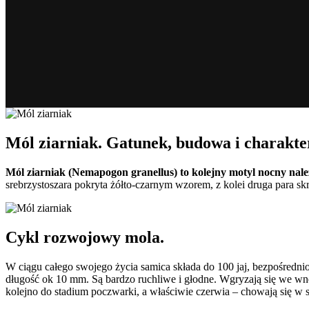
Mól ziarniak. Gatunek, budowa i charakte
Mól ziarniak (Nemapogon granellus) to kolejny motyl nocny nal
srebrzystoszara pokryta żółto-czarnym wzorem, z kolei druga para skr
Cykl rozwojowy mola.
W ciągu całego swojego życia samica składa do 100 jaj, bezpośrednio
długość ok 10 mm. Są bardzo ruchliwe i głodne. Wgryzają się we wnętr
kolejno do stadium poczwarki, a właściwie czerwia – chowają się w s