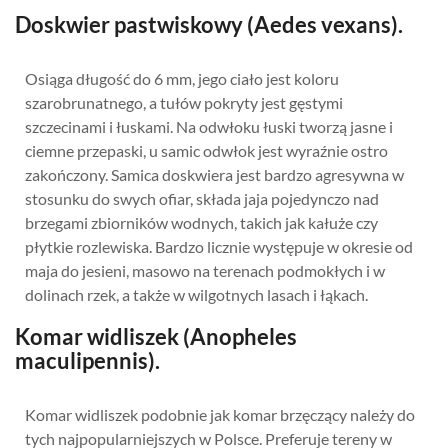
Doskwier pastwiskowy (Aedes vexans).
Osiąga długość do 6 mm, jego ciało jest koloru
szarobrunatnego, a tułów pokryty jest gęstymi
szczecinami i łuskami. Na odwłoku łuski tworzą jasne i
ciemne przepaski, u samic odwłok jest wyraźnie ostro
zakończony. Samica doskwiera jest bardzo agresywna w
stosunku do swych ofiar, składa jaja pojedynczo nad
brzegami zbiorników wodnych, takich jak kałuże czy
płytkie rozlewiska. Bardzo licznie występuje w okresie od
maja do jesieni, masowo na terenach podmokłych i w
dolinach rzek, a także w wilgotnych lasach i łąkach.
Komar widliszek (Anopheles
maculipennis).
Komar widliszek podobnie jak komar brzęczący należy do
tych najpopularniejszych w Polsce. Preferuje tereny w