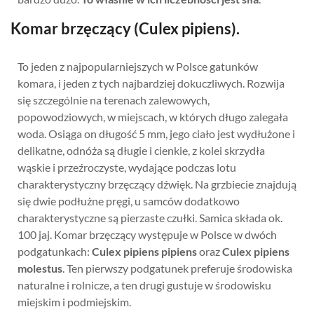
Komar brzęczący (Culex pipiens).
To jeden z najpopularniejszych w Polsce gatunków
komara, i jeden z tych najbardziej dokuczliwych. Rozwija
się szczególnie na terenach zalewowych,
popowodziowych, w miejscach, w których długo zalegała
woda. Osiąga on długość 5 mm, jego ciało jest wydłużone i
delikatne, odnóża są długie i cienkie, z kolei skrzydła
wąskie i przeźroczyste, wydające podczas lotu
charakterystyczny brzęczący dźwięk. Na grzbiecie znajdują
się dwie podłużne pręgi, u samców dodatkowo
charakterystyczne są pierzaste czułki. Samica składa ok.
100 jaj. Komar brzęczący występuje w Polsce w dwóch
podgatunkach:
Culex pipiens pipiens
oraz
Culex pipiens
molestus
. Ten pierwszy podgatunek preferuje środowiska
naturalne i rolnicze, a ten drugi gustuje w środowisku
miejskim i podmiejskim.