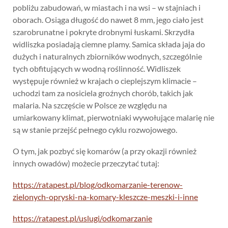
pobliżu zabudowań, w miastach i na wsi – w stajniach i
oborach. Osiąga długość do nawet 8 mm, jego ciało jest
szarobrunatne i pokryte drobnymi łuskami. Skrzydła
widliszka posiadają ciemne plamy. Samica składa jaja do
dużych i naturalnych zbiorników wodnych, szczególnie
tych obfitujących w wodną roślinność. Widliszek
występuje również w krajach o cieplejszym klimacie –
uchodzi tam za nosiciela groźnych chorób, takich jak
malaria. Na szczęście w Polsce ze względu na
umiarkowany klimat, pierwotniaki wywołujące malarię nie
są w stanie przejść pełnego cyklu rozwojowego.
O tym, jak pozbyć się komarów (a przy okazji również
innych owadów) możecie przeczytać tutaj:
https://ratapest.pl/blog/odkomarzanie-terenow-
zielonych-opryski-na-komary-kleszcze-meszki-i-inne
https://ratapest.pl/uslugi/odkomarzanie