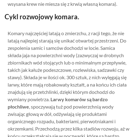
wsysana krew nie miesza się z krwią własną komara).
Cykl rozwojowy komara.
Komary najczęściej latają o zmierzchu, z racji tego, że nie
latają najlepiej starają się unikać otwartej przestrzeni. Do
zespolenia samic i samców dochodzi w locie. Samica
składa jaja na powierzchni wody (zazwyczaj w drobnych
zbiornikach wód stojących lub o minimalnym przepływie,
takich jak kałuże podeszczowe, rozlewiska, sadzawki czy
stawy). Składa je w ilości ok. 300 sztuk, z nich wylęgają się
larwy, które mają robakowaty kształt, a na końcu ich ciała
znajdują się przetchlinki, dzięki którym dochodzi do
wymiany powietrza.
Larwy komarów są bardzo
płochliwe
, spoczywają tuż pod powierzchnią wody
zwisając głową w dół, odżywiają się produktami
organicznego rozpadu, bakteriami, pierwotniakami i
okrzemkami. Przechodzą przez kilka stadiów rozwoju, aż w
końcu przekształcają się w poczwarki, które są bardzo