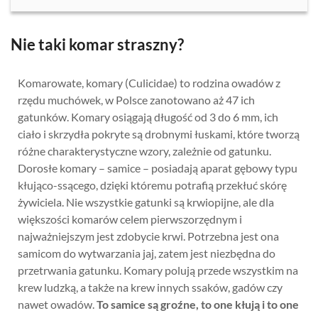
Nie taki komar straszny?
Komarowate, komary (Culicidae) to rodzina owadów z
rzędu muchówek, w Polsce zanotowano aż 47 ich
gatunków. Komary osiągają długość od 3 do 6 mm, ich
ciało i skrzydła pokryte są drobnymi łuskami, które tworzą
różne charakterystyczne wzory, zależnie od gatunku.
Dorosłe komary – samice – posiadają aparat gębowy typu
kłująco-ssącego, dzięki któremu potrafią przekłuć skórę
żywiciela. Nie wszystkie gatunki są krwiopijne, ale dla
większości komarów celem pierwszorzędnym i
najważniejszym jest zdobycie krwi. Potrzebna jest ona
samicom do wytwarzania jaj, zatem jest niezbędna do
przetrwania gatunku. Komary polują przede wszystkim na
krew ludzką, a także na krew innych ssaków, gadów czy
nawet owadów.
To samice są groźne, to one kłują i to one