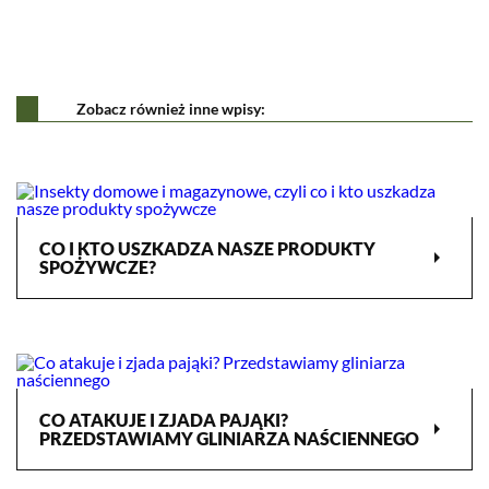
Zobacz również inne wpisy:
CO I KTO USZKADZA NASZE PRODUKTY
arrow_right
SPOŻYWCZE?
CO ATAKUJE I ZJADA PAJĄKI?
arrow_right
PRZEDSTAWIAMY GLINIARZA NAŚCIENNEGO