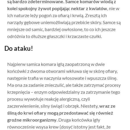
są bardzo zdeterminowane. Samce komarów wiodą z
kolei spokojny żywot popijając nektar z kwiatów
, nie w
ich naturze leży pogoń za ofiarą i krwią. Zresztą ich
narządy gębowe uniemożliwiają przebicie skóry. Samce są
mniejsze od samic, bardziej owłosione, to co ich jeszcze
odróżnia to dłuższe głaszczki i krzaczaste czułki.
Do ataku!
Najpierw samica komara igłą zaopatrzoną w dwie
końcówki z dwoma otworami wkłuwa się w skórę ofiary,
następnie trafia w naczynia włosowate i wpuszcza ślinę.
Ma ona za zadanie znieczulić, ale także zatrzymać procesy
krzepnięcia – enzym odpowiedzialny za zatrzymanie tego
procesu wywołuje reakcję alergiczną, czyli
zaczerwienienie, silny świąd i obrzęk. Niestety,
wraz ze
śliną do krwi ofiary mogą przedostawać się również
groźne mikroorganizmy
. Druga końcówka igły
równocześnie wsysa krew (dosyć istotny jest fakt, że