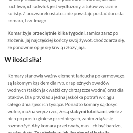
ruchliwe, ich odwłok jest wydłużony, a tułów wyraźnie
kulisty. Z poczwarek ostatecznie powstaje postać dorosła
komara, tzw. imago.
Komar żyje przeciętnie kilka tygodni
, samica zaraz po
złożeniu jaj najczęściej kończy swój żywot, choć zdarza się,
że ponownie opije się krwią i złoży jaja.
W ilości siła!
Komary stanowią ważny element łańcucha pokarmowego,
są łakomym kąskiem dla ryb, drapieżnych owadów
wodnych (takich jak ważki czy chrząszcze wodne) oraz dla
ptaków. Dla przykładu jedna jaskółka potrafi w ciągu
całego dnia zjeść ich tysiące. Ponadto komary są dosyć
wolne, można wręcz rzec, że
są słabymi lotnikami
, wiele z
nich po prostu ginie w przedbiegach, zanim zdążą się
rozmnożyć. Aby komary przetrwały, musi ich być bardzo,
bardzo dużo.
To właśnie w ich liczebności jest siła
.