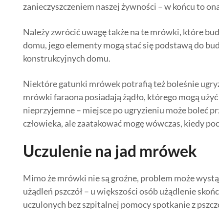
zanieczyszczeniem naszej żywności – w końcu to on
Należy zwrócić uwagę także na te mrówki, które bu
domu, jego elementy mogą stać się podstawą do b
konstrukcyjnych domu.
Niektóre gatunki mrówek potrafią też boleśnie ugry
mrówki faraona posiadają żądło, którego mogą użyć d
nieprzyjemne – miejsce po ugryzieniu może boleć pr
człowieka, ale zaatakować mogę wówczas, kiedy poc
Uczulenie na jad mrówek
Mimo że mrówki nie są groźne, problem może wystąp
użądleń pszczół – u większości osób użądlenie skoń
uczulonych bez szpitalnej pomocy spotkanie z pszcz