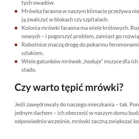
tych owadów.
Mrówka faraona w naszym klimacie przeżywa nie
ją zwalczyć w blokach czy szpitalach.
Kolonia mrówki faraona ma wiele królowych. Roz
nowych – i pogorszyć problem, zamiast go rozwią
Robotnice znaczą drogę do pokarmu feromonami
szlakiem.
Wiele gatunków mrówek „hoduje” mszyce dla ich s
stado.
Czy warto tępić mrówki?
Jeśli zawędrowały do naszego mieszkania – tak. Pon
jednym dachem – ich obecność w naszym domu budzi o
odpowiednio wcześnie, mrówki zaczną zwiększać kolo