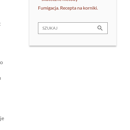
Fumigacja. Recepta na korniki.
t
search
do
u
je