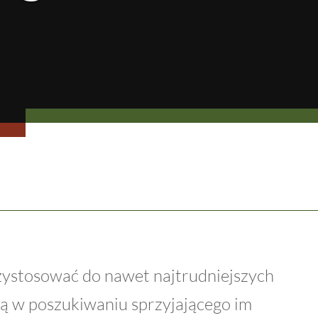
rzystosować do nawet najtrudniejszych
ą w poszukiwaniu sprzyjającego im