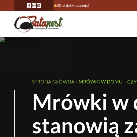
20 lat doświadczenia!
STRONA GŁÓWNA
»
MRÓWKI W DOMU – CZY
Mrówki w 
stanowią z