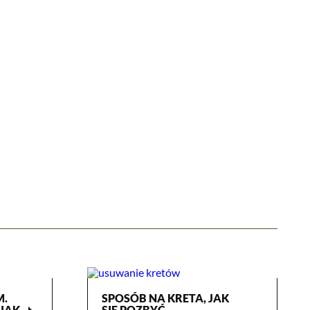
M.
SPOSÓB NA KRETA, JAK
arrow_right
JAK
SIĘ POZBYĆ