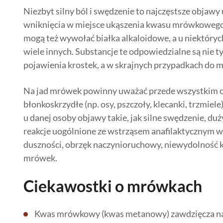
Niezbyt silny ból i swędzenie to najczęstsze objaw
wniknięcia w miejsce ukąszenia kwasu mrówkowego
mogą też wywołać białka alkaloidowe, a u niektórych 
wiele innych. Substancje te odpowiedzialne są nie ty
pojawienia krostek, a w skrajnych przypadkach do m
Na jad mrówek powinny uważać przede wszystkim oso
błonkoskrzydłe (np. osy, pszczoły, klecanki, trzmiele
u danej osoby objawy takie, jak silne swędzenie, du
reakcje uogólnione ze wstrząsem anafilaktycznym włą
duszności, obrzęk naczynioruchowy, niewydolność kr
mrówek.
Ciekawostki o mrówkach
Kwas mrówkowy (kwas metanowy) zawdzięcza na