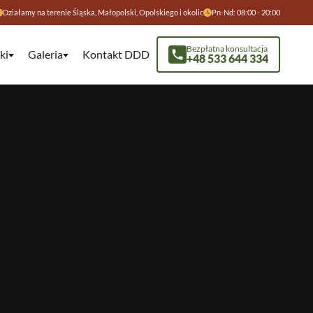
Działamy na terenie Śląska, Małopolski, Opolskiego i okolic
Pn-Nd: 08:00 - 20:00
Bezpłatna konsultacja
ki
Galeria
Kontakt DDD
+48 533 644 334