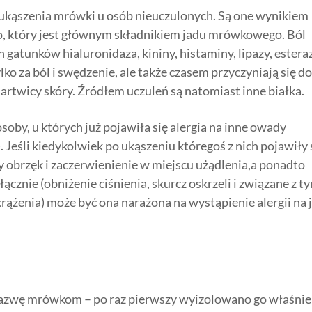
y ukąszenia mrówki u osób nieuczulonych. Są one wynikiem
, który jest głównym składnikiem jadu mrówkowego. Ból
gatunków hialuronidaza, kininy, histaminy, lipazy, esteraz
lko za ból i swędzenie, ale także czasem przyczyniają się do
artwicy skóry. Źródłem uczuleń są natomiast inne białka.
by, u których już pojawiła się alergia na inne owady
). Jeśli kiedykolwiek po ukąszeniu któregoś z nich pojawiły 
ży obrzęk i zaczerwienienie w miejscu użądlenia,a ponadto
cznie (obniżenie ciśnienia, skurcz oskrzeli i związane z t
ążenia) może być ona narażona na wystąpienie alergii na 
zwę mrówkom – po raz pierwszy wyizolowano go właśnie