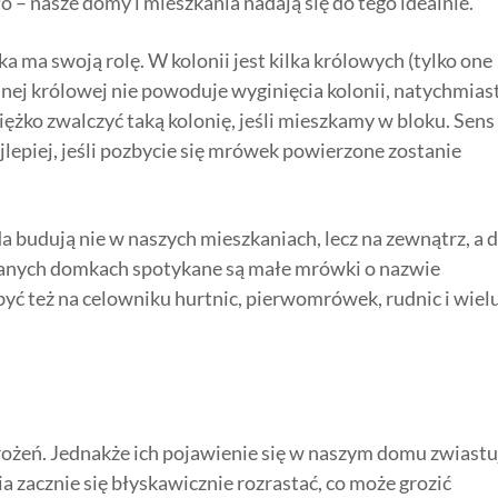
ło – nasze domy i mieszkania nadają się do tego idealnie.
 ma swoją rolę. W kolonii jest kilka królowych (tylko one
dnej królowej nie powoduje wyginięcia kolonii, natychmias
iężko zwalczyć taką kolonię, jeśli mieszkamy w bloku. Sens
jlepiej, jeśli pozbycie się mrówek powierzone zostanie
a budują nie w naszych mieszkaniach, lecz na zewnątrz, a 
anych domkach spotykane są małe mrówki o nazwie
ć też na celowniku hurtnic, pierwomrówek, rudnic i wiel
ożeń. Jednakże ich pojawienie się w naszym domu zwiastu
ia zacznie się błyskawicznie rozrastać, co może grozić