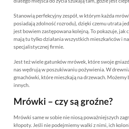
dlatego miejsca do życia szukają tam, gdzie jest ciep
Stanowią perfekcyjny zespół, w którym każda mrówka
posiadają zdolność rozrodu), dzięki czemu utrata je
jest bowiem zastępowana kolejną. To pokazuje, jak c
mają tu tylko działania wszystkich mieszkańców i na
specjalistycznej firmie.
Jest też wiele gatunków mrówek, które swoje gniazd
nas wędrują w poszukiwaniu pożywienia. W drewni
gmachówki, które mieszkają na drzewach. Możemy by
innych.
Mrówki – czy są groźne?
Mrówki same w sobie nie niosą poważniejszych zagr
kłopoty. Jeśli nie podejmiemy walki z nimi, ich kolon