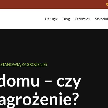
Usługi
Blog
O firmie
Szkodni
 STANOWIĄ ZAGROŻENIE?
domu – czy
agrożenie?