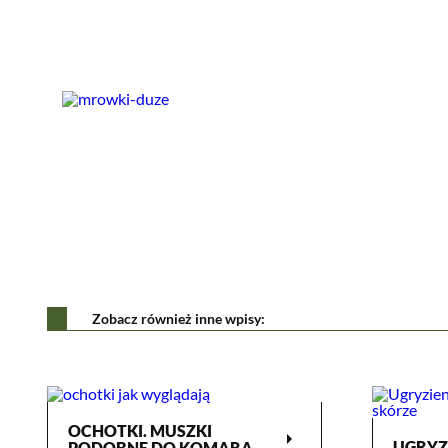
Zobacz również inne wpisy:
OCHOTKI. MUSZKI
arrow_right
UGRYZ
PODOBNE DO KOMARA.