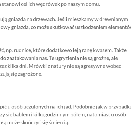
a stanowi cel ich wędrówek po naszym domu.
dują gniazda na drzewach. Jeśli mieszkamy w drewnianym
udowy gniazda, co może skutkować uszkodzeniem element
źć, np. rudnice, które dodatkowo leją ranę kwasem. Także
o zaatakowania nas. Te ugryzienia nie są groźne, ale
zez kilka dni. Mrówki z natury nie są agresywne wobec
zują się zagrożone.
ić u osób uczulonych na ich jad. Podobnie jak w przypadk
czy się bąblem i kilkugodzinnym bólem, natomiast u osób
ołą może skończyć się śmiercią.