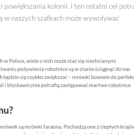
powiększania kolonii. I ten ostatni cel potra
ują w naszych szafkach może wywoływać
 Polsce, wiele z nich może stać się niechcianymi
aniu pożywienia robotnice są w stanie ściągnąć do nas
h będzie się szybko zwiększać – mrówki bowiem do perfekc
i i błyskawicznie potrafią zastępować martwe robotnice
mu?
mrówek są mrówki faraona. Pochodzą one z ciepłych krajó