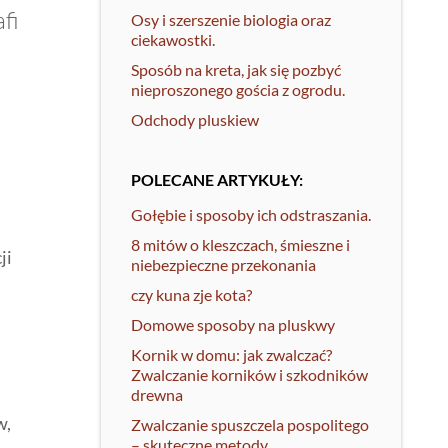
fi
Osy i szerszenie biologia oraz
ciekawostki.
Sposób na kreta, jak się pozbyć
nieproszonego gościa z ogrodu.
Odchody pluskiew
POLECANE ARTYKUŁY:
Gołębie i sposoby ich odstraszania.
8 mitów o kleszczach, śmieszne i
ji
niebezpieczne przekonania
czy kuna zje kota?
Domowe sposoby na pluskwy
Kornik w domu: jak zwalczać?
Zwalczanie korników i szkodników
drewna
w,
Zwalczanie spuszczela pospolitego
– skuteczne metody