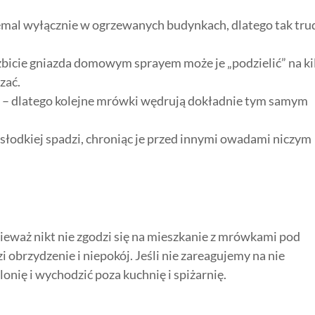
mal wyłącznie w ogrzewanych budynkach, dlatego tak tru
bicie gniazda domowym sprayem może je „podzielić” na ki
zać.
 – dlatego kolejne mrówki wędrują dokładnie tym samym
łodkiej spadzi, chroniąc je przed innymi owadami niczym
ieważ nikt nie zgodzi się na mieszkanie z mrówkami pod
brzydzenie i niepokój. Jeśli nie zareagujemy na nie
nię i wychodzić poza kuchnię i spiżarnię.