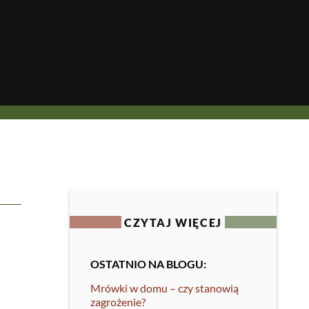
CZYTAJ WIĘCEJ
OSTATNIO NA BLOGU:
Mrówki w domu – czy stanowią
zagrożenie?