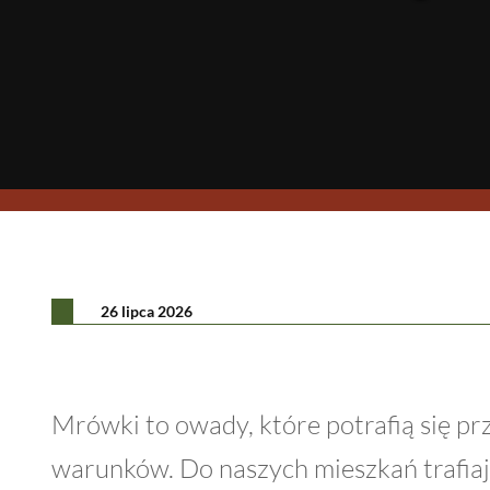
26 lipca 2026
Mrówki to owady, które potrafią się p
warunków. Do naszych mieszkań trafiaj