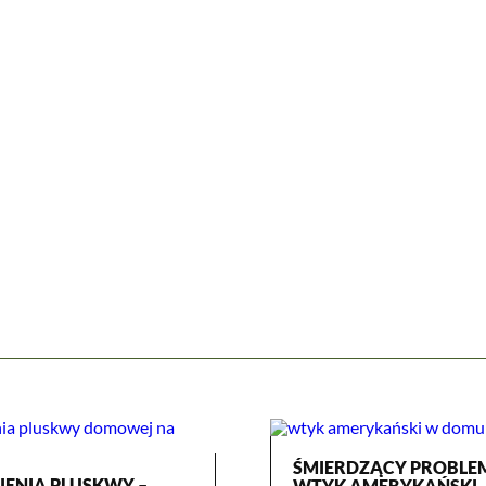
ŚMIERDZĄCY PROBLE
IENIA PLUSKWY –
WTYK AMERYKAŃSKI. 