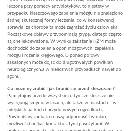
leczona przy pomocy antybiotyków, to niestety w
przypadku kleszczowego zapalenia mózgu nie znaleziono
żadnej skutecznej formy leczenia, co w konsekwencji
sprawia, że choroba ta może zagrażać życiu człowieka.
Początkowe objawy przypominają grypę, dlatego często
są one lekceważone. W wyniku zakażenia KZM może
dochodzić do zapalenia opon mózgowych, zapalenia
mózgu i rdzenia kręgowego. U ponad połowy
zakażonych może dojść do długotrwałych powikłań
neurologicznych,a w nielicznych przypadkach nawet do
zgonu.
Co możemy zrobić i jak bronić się przed kleszczami?
Pamiętajmy przede wszystkim o tym, że kleszcze nie
występują jedynie w lasach, ale także w miastach – w
miejskich parkach i przydomowych ogródkach.
Powinniśmy zadbać o naszą odporność i w miarę
możliwości unikać kontaktu z tymi pasożytami. W
praktyce sprowadza się to do odpowiedniego ubioru, np.