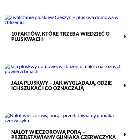
10 FAKTÓW, KTÓRE TRZEBA WIEDZIEĆ O
arrow_right
PLUSKWACH
JAJA PLUSKWY – JAK WYGLĄDAJĄ, GDZIE
arrow_right
ICH SZUKAĆ I CO OZNACZAJĄ
NALOT WIECZOROWĄ PORĄ –
arrow_right
PRZEDSTAWIAMY GUNIAKA CZERWCZYKA