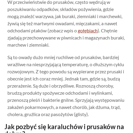
W przeciwieństwie do prusaków, często wędrują w
poszukiwaniu odpadków, składów pożywienia, gdzie
mogą znaleźć warzywa, jak buraki, ziemniaki i marchewki,
żywią się też martwymi owadami, mięczakami, a nawet
odchodami ptaków (zobacz wpis o
gołębiach
). Chętnie
zjadają przechowywane w piwnicach i magazynach buraki,
marchew i ziemniaki.
Są to owady dużo mniej ruchliwe od prusaków, bardziej
wrażliwe na niesprzyjającą temperaturę, o dłuższym cyklu
rozwojowym. Z tego powodu są wypierane przez prusaki i
obecnie jest ich coraz mniej. Jednak tam, gdzie są, budzą
przerażenie. Są duże i obrzydliwe. Roznoszą choroby,
brudzą produkty spożywcze odchodami i wylinkami,
przenoszą pleśń i bakterie gnilne. Sprzyjają występowaniu
zakażeń pokarmowych, a nawet chorób, jak dżuma, trąd,
cholera, gruźlica oraz pasożytów (glisty).
Jak pozbyć się karaluchów i prusaków na