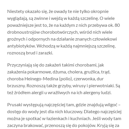
Niestety okazało się, że owady te nie tylko okropnie
wyglądają, są zwinne i wejdą w każdą szczelinę. O wiele
poważniejsze jest to, że na każdym z nich przebywa ok. 80
drobnoustrojów chorobotwórczych, wśród nich wiele
groźnych i odpornych na działanie znanych człowiekowi
antybiotyków. Wchodzą w każdą najmniejszą szczelinę,
roznoszą brud i zarazki.
Przyczyniają się do zakażeń takimi chorobami, jak
zakażenia pokarmowe, dżuma, cholera, gruźlica, trąd,
choroba Heinego-Medina (polio), czerwonka, dur
brzuszny. Roznoszą także grzyby, wirusy i pierwotniaki. Są
też źródłem alergii u wrażliwych na ich alergeny ludzi.
Prusaki występują najczęściej tam, gdzie znajdują wilgoć –
dostęp do wody jest dla nich kluczowy. Dlatego najczęściej
można je spotkać w łazienkach i kuchniach. Jeśli wody tam
zaczyna brakować, przenoszą się do pokojów. Kryją się za