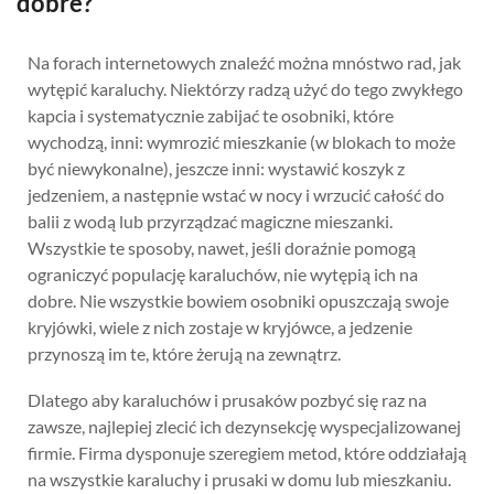
dobre?
Na forach internetowych znaleźć można mnóstwo rad, jak
wytępić karaluchy. Niektórzy radzą użyć do tego zwykłego
kapcia i systematycznie zabijać te osobniki, które
wychodzą, inni: wymrozić mieszkanie (w blokach to może
być niewykonalne), jeszcze inni: wystawić koszyk z
jedzeniem, a następnie wstać w nocy i wrzucić całość do
balii z wodą lub przyrządzać magiczne mieszanki.
Wszystkie te sposoby, nawet, jeśli doraźnie pomogą
ograniczyć populację karaluchów, nie wytępią ich na
dobre. Nie wszystkie bowiem osobniki opuszczają swoje
kryjówki, wiele z nich zostaje w kryjówce, a jedzenie
przynoszą im te, które żerują na zewnątrz.
Dlatego aby karaluchów i prusaków pozbyć się raz na
zawsze, najlepiej zlecić ich dezynsekcję wyspecjalizowanej
firmie. Firma dysponuje szeregiem metod, które oddziałają
na wszystkie karaluchy i prusaki w domu lub mieszkaniu.