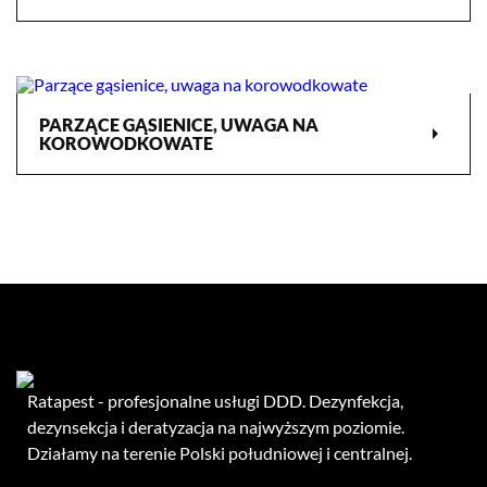
PARZĄCE GĄSIENICE, UWAGA NA
arrow_right
KOROWODKOWATE
Ratapest - profesjonalne usługi DDD. Dezynfekcja,
dezynsekcja i deratyzacja na najwyższym poziomie.
Działamy na terenie Polski południowej i centralnej.