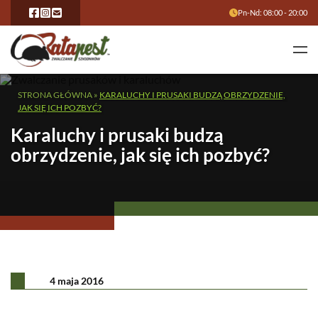
Pn-Nd: 08:00 - 20:00
STRONA GŁÓWNA
»
KARALUCHY I PRUSAKI BUDZĄ OBRZYDZENIE,
JAK SIĘ ICH POZBYĆ?
Karaluchy i prusaki budzą
obrzydzenie, jak się ich pozbyć?
4 maja 2016