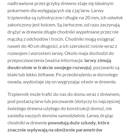
nadtrawione przez grzyby drewno staje się idealnym
pokarmem dla wylęgających się z jaj larw. Larwy
trzpiennika są cylindryczne i długie na 20 mm, ich odwłok
zakończony jest kolcem. Są żarłoczne, od razu zaczynają
drążyć w drewnie długie chodniki wypełniane przez nie
mączką z odchodów i trocin. Chodniki mogą osiągnąć
nawet do 40 cm długości, a ich szerokość rośnie wraz z
rozwojem i wzrostem larwy. Około maja dochodzi do
przepoczwarzenia (ważna informacja:
larwy zimują
dwukrotnie w trakcie swojego rozwoju)
, poczwarki są
białe lub lekko żółtawe. Po przeobrażeniu w dorosłego
owada, wydostaje się on wygryzając otwór w drewnie.
Trzpiennik może trafić do nas do domu wraz z drewnem,
pod postacią larw lub poczwarek (dotyczy to najczęściej
świeżego drewna użytego do konstrukcji domu), nie
zasiedla naszych domów samodzielnie. Larwy drążąc
chodniki w drewnie
powodują duże szkody, które
znacznie wpływają na obniżenie parametrów