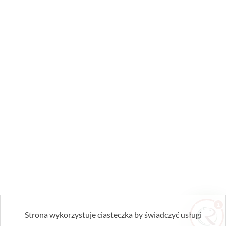
Zrobiłem/am już coś sam/a przed zabiegiem
— pomogłem czy zaszkodziłem?
Jak przygotować mieszkanie do zabiegu?
Ile trwa taki zabieg?
Czy muszę wyprowadzić się na czas
zabiegu?
1
Strona wykorzystuje ciasteczka by świadczyć usługi