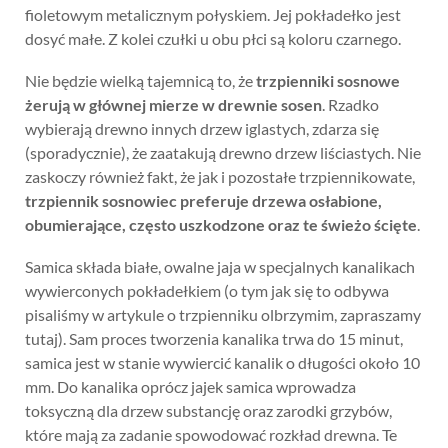
fioletowym metalicznym połyskiem. Jej pokładełko jest
dosyć małe. Z kolei czułki u obu płci są koloru czarnego.
Nie będzie wielką tajemnicą to, że
trzpienniki sosnowe
żerują w głównej mierze w drewnie sosen
. Rzadko
wybierają drewno innych drzew iglastych, zdarza się
(sporadycznie), że zaatakują drewno drzew liściastych. Nie
zaskoczy również fakt, że jak i pozostałe trzpiennikowate,
trzpiennik sosnowiec preferuje drzewa osłabione,
obumierające, często uszkodzone oraz te świeżo ścięte
.
Samica składa białe, owalne jaja w specjalnych kanalikach
wywierconych pokładełkiem (o tym jak się to odbywa
pisaliśmy w artykule o trzpienniku olbrzymim, zapraszamy
tutaj). Sam proces tworzenia kanalika trwa do 15 minut,
samica jest w stanie wywiercić kanalik o długości około 10
mm. Do kanalika oprócz jajek samica wprowadza
toksyczną dla drzew substancję oraz zarodki grzybów,
które mają za zadanie spowodować rozkład drewna. Te