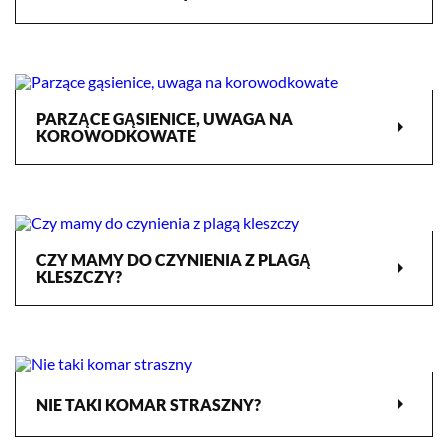
PARZĄCE GĄSIENICE, UWAGA NA
arrow_right
KOROWODKOWATE
CZY MAMY DO CZYNIENIA Z PLAGĄ
arrow_right
KLESZCZY?
arrow_right
NIE TAKI KOMAR STRASZNY?