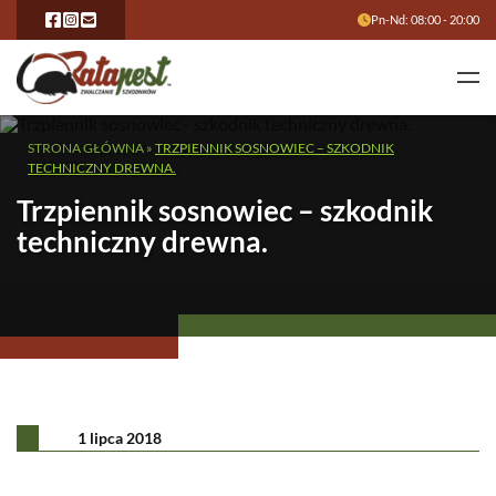
Pn-Nd: 08:00 - 20:00
STRONA GŁÓWNA
»
TRZPIENNIK SOSNOWIEC – SZKODNIK
TECHNICZNY DREWNA.
Trzpiennik sosnowiec – szkodnik
techniczny drewna.
1 lipca 2018