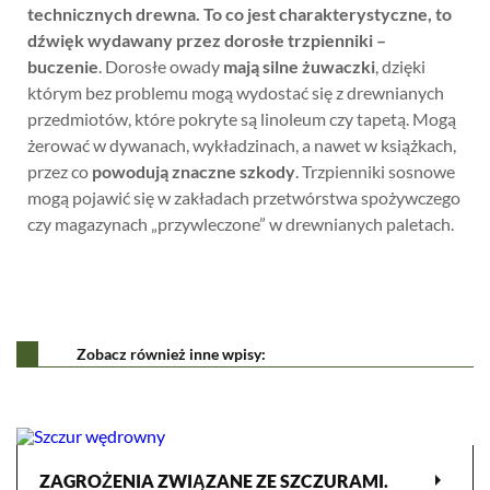
technicznych drewna. To co jest charakterystyczne, to
dźwięk wydawany przez dorosłe trzpienniki –
buczenie
. Dorosłe owady
mają silne żuwaczki
, dzięki
którym bez problemu mogą wydostać się z drewnianych
przedmiotów, które pokryte są linoleum czy tapetą. Mogą
żerować w dywanach, wykładzinach, a nawet w książkach,
przez co
powodują znaczne szkody
. Trzpienniki sosnowe
mogą pojawić się w zakładach przetwórstwa spożywczego
czy magazynach „przywleczone” w drewnianych paletach.
Zobacz również inne wpisy:
arrow_right
ZAGROŻENIA ZWIĄZANE ZE SZCZURAMI.