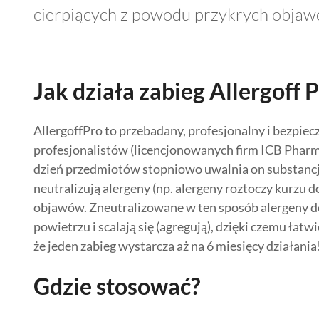
cierpiących z powodu przykrych objawó
Jak działa zabieg Allergoff
AllergoffPro to przebadany, profesjonalny i bezpie
profesjonalistów (licencjonowanych firm ICB Pharm
dzień przedmiotów stopniowo uwalnia on substancje 
neutralizują alergeny (np. alergeny roztoczy kurz
objawów. Zneutralizowane w ten sposób alergeny d
powietrzu i scalają się (agregują), dzięki czemu łat
że jeden zabieg wystarcza aż na 6 miesięcy działania
Gdzie stosować?