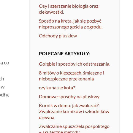
Osy i szerszenie biologia oraz
ciekawostki.
Sposób na kreta, jak się pozbyć
nieproszonego gościa z ogrodu.
Odchody pluskiew
POLECANE ARTYKUŁY:
a co
Gołębie i sposoby ich odstraszania.
8 mitów o kleszczach, śmieszne i
ch
niebezpieczne przekonania
 w
czy kuna zje kota?
odły,
Domowe sposoby na pluskwy
Kornik w domu: jak zwalczać?
Zwalczanie korników i szkodników
drewna
Zwalczanie spuszczela pospolitego
– skuteczne metody