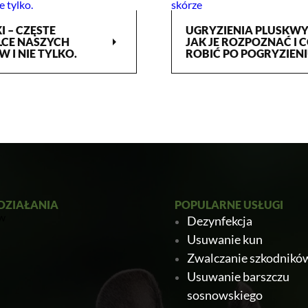
 – CZĘSTE
UGRYZIENIA PLUSKWY
arrow_right
CE NASZYCH
JAK JE ROZPOZNAĆ I 
 I NIE TYLKO.
ROBIĆ PO POGRYZIENI
DZIAŁANIA
POPULARNE USŁUGI
Dezynfekcja
Usuwanie kun
Zwalczanie szkodnikó
Usuwanie barszczu
sosnowskiego