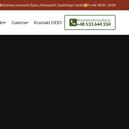
Działamy na terenie Śląska, Małopolski, Opolskiego i okolic
Pn-Nd: 08:00 - 20:00
Bezpłatna konsultacja
ki
Galeria
Kontakt DDD
+48 533 644 334