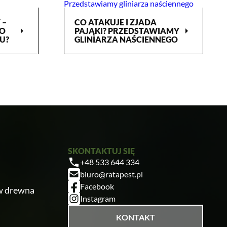
 –
CO ATAKUJE I ZJADA
arrow_right
arrow_right
CO
PAJĄKI? PRZEDSTAWIAMY
U?
GLINIARZA NAŚCIENNEGO
SKONTAKTUJ SIĘ
+48 533 644 334
biuro@ratapest.pl
Facebook
w drewna
Ratapest
Instagram
KONTAKT