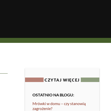
CZYTAJ WIĘCEJ
OSTATNIO NA BLOGU:
Mrówki w domu – czy stanowią
zagrożenie?