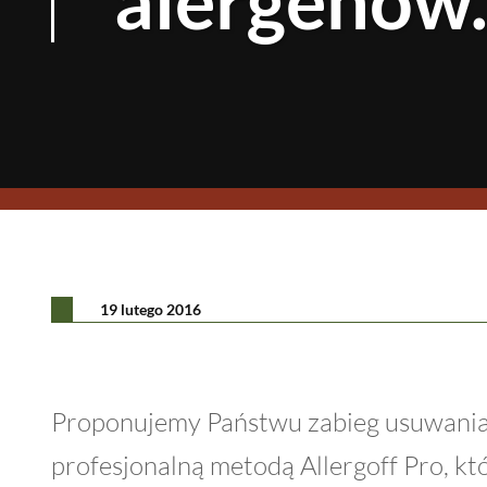
19 lutego 2016
Proponujemy Państwu zabieg usuwania r
profesjonalną metodą Allergoff Pro, kt