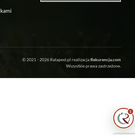
ikami
Zrobiłem/am już coś sam/a przed zabiegiem
— pomogłem czy zaszkodziłem?
Jak przygotować mieszkanie do zabiegu?
© 2021 - 2026
Ratapest.pl
realizacja
Rekurencja.com
Wszystkie prawa zastrzeżone.
Ile trwa taki zabieg?
Czy muszę wyprowadzić się na czas
zabiegu?
1