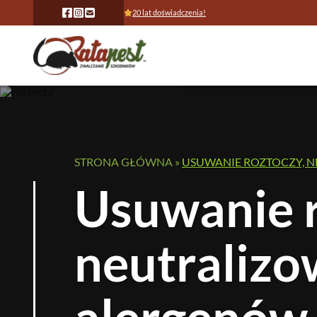
20 lat doświadczenia!
STRONA GŁÓWNA
»
USUWANIE ROZTOCZY, 
Usuwanie r
neutralizo
alergenów