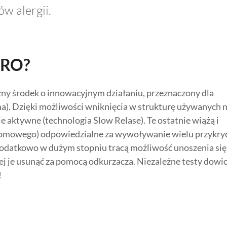
w alergii.
 PRO?
czny środek o innowacyjnym działaniu, przeznaczony dla
a). Dzięki możliwości wniknięcia w strukturę używanych n
aktywne (technologia Slow Relase). Te ostatnie wiążą i
u domowego) odpowiedzialne za wywoływanie wielu przykry
odatkowo w dużym stopniu tracą możliwość unoszenia się
wiej je usunąć za pomocą odkurzacza. Niezależne testy dowi
!