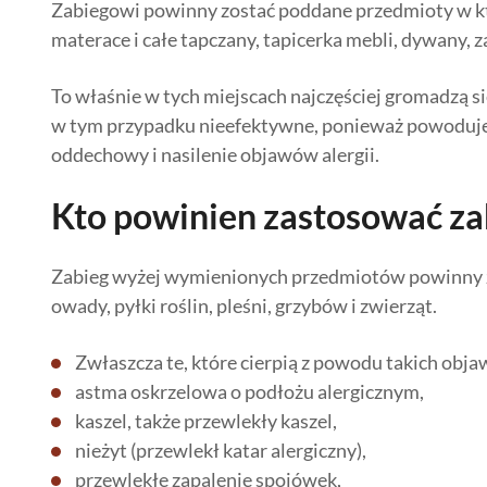
Zabiegowi powinny zostać poddane przedmioty w kt
materace i całe tapczany, tapicerka mebli, dywany, 
To właśnie w tych miejscach najczęściej gromadzą się
w tym przypadku nieefektywne, ponieważ powoduje 
oddechowy i nasilenie objawów alergii.
Kto powinien zastosować za
Zabieg wyżej wymienionych przedmiotów powinny za
owady, pyłki roślin, pleśni, grzybów i zwierząt.
Zwłaszcza te, które cierpią z powodu takich objawó
astma oskrzelowa o podłożu alergicznym,
kaszel, także przewlekły kaszel,
nieżyt (przewlekł katar alergiczny),
przewlekłe zapalenie spojówek,