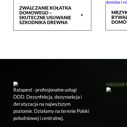
ZWALCZANIE KOŁATKA
MRZYKI
DOMOWEGO –
arrow_right
BYWAL
SKUTECZNE USUWANIE
DOMÓW
SZKODNIKA DREWNA
OBSZAR 
Ratapest - profesjonalne usługi
DDD. Dezynfekcja, dezynsekcja i
deratyzacja na najwyższym
poziomie. Działamy na terenie Polski
południowej i centralnej.