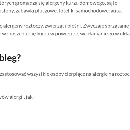
órych gromadzą się alergeny kurzu domowego, są to :
zasłony, zabawki pluszowe, foteliki samochodowe, auta.
 alergeny roztoczy, zwierząt i pleśni. Zwyczaje sprzątanie 
wznoszenie się kurzu w powietrze, wchłanianie go w ukł
bieg?
stosować wszystkie osoby cierpiące na alergie na roztoc
w alergii, jak :