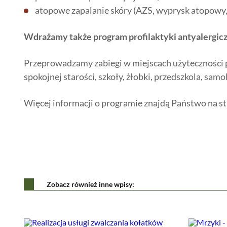
atopowe zapalanie skóry (AZS, wyprysk atopowy,
Wdrażamy także program profilaktyki antyalergicz
Przeprowadzamy zabiegi w miejscach użyteczności pub
spokojnej starości, szkoły, żłobki, przedszkola, samol
Więcej informacji o programie znajdą Państwo na s
Zobacz również inne wpisy: