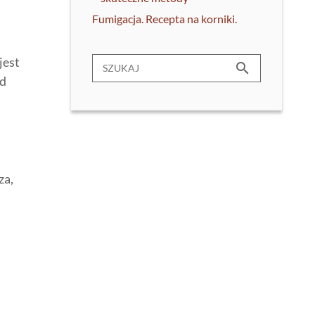
Fumigacja. Recepta na korniki.
jest
search
ad
za,