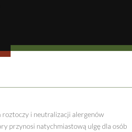
oztoczy i neutralizacji alergenów
óry przynosi natychmiastową ulgę dla osób