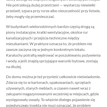
Nie potrzebują dużej przestrzeni — wystarczy niewielki
prześwit, szpara przy rurze albo nieszczelność przy listwie,
żeby mogły się przemieszczać.
W budynkach wielorodzinnych bardzo częstą drogą są
piony instalacyjne, kratki wentylacyjne, okolice rur
kanalizacyjnych i przejścia techniczne między
mieszkaniami. W praktyce oznacza to, że problem nie
zawsze zaczyna się w jednym konkretnym lokalu.
Karaluchy potrafią wędrować w poszukiwaniu pożywienia
i wody, a jeśli znajdą sprzyjające warunki bytowe, zostają
na dłużej.
Do domu można je też przynieść całkowicie nieświadomie.
Zdarza się to w kartonach, opakowaniach, sprzętach
używanych, starych meblach, a czasem nawet wraz z
zakupami magazynowanymi wcześniej w miejscach, gdzie
występowały owady. To właśnie dlatego pojawienie się
pojedynczego insekta nie musi oznaczać, że problem