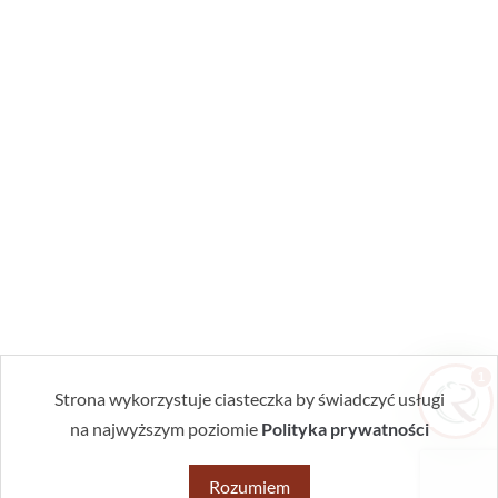
Zrobiłem/am już coś sam/a przed zabiegiem
— pomogłem czy zaszkodziłem?
Jak przygotować mieszkanie do zabiegu?
Ile trwa taki zabieg?
Czy muszę wyprowadzić się na czas
zabiegu?
1
Strona wykorzystuje ciasteczka by świadczyć usługi
na najwyższym poziomie
Polityka prywatności
Rozumiem