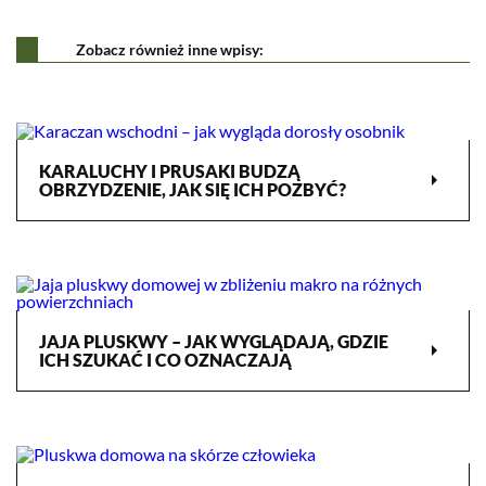
Zobacz również inne wpisy:
KARALUCHY I PRUSAKI BUDZĄ
arrow_right
OBRZYDZENIE, JAK SIĘ ICH POZBYĆ?
JAJA PLUSKWY – JAK WYGLĄDAJĄ, GDZIE
arrow_right
ICH SZUKAĆ I CO OZNACZAJĄ