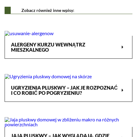
Zobacz również inne wpisy:
ALERGENY KURZU WEWNĄTRZ
arrow_right
MIESZKALNEGO
UGRYZIENIA PLUSKWY – JAK JE ROZPOZNAĆ
arrow_right
I CO ROBIĆ PO POGRYZIENIU?
Ratapest
JAJA PLUSKWY – JAK WYGLĄDAJĄ, GDZIE