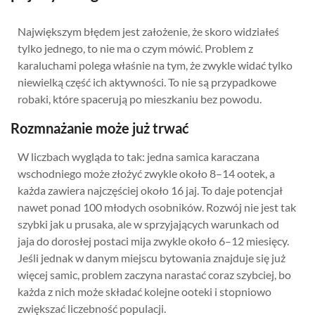
Największym błędem jest założenie, że skoro widziałeś
tylko jednego, to nie ma o czym mówić. Problem z
karaluchami polega właśnie na tym, że zwykle widać tylko
niewielką część ich aktywności. To nie są przypadkowe
robaki, które spacerują po mieszkaniu bez powodu.
Rozmnażanie może już trwać
W liczbach wygląda to tak: jedna samica karaczana
wschodniego może złożyć zwykle około 8–14 ootek, a
każda zawiera najczęściej około 16 jaj. To daje potencjał
nawet ponad 100 młodych osobników. Rozwój nie jest tak
szybki jak u prusaka, ale w sprzyjających warunkach od
jaja do dorosłej postaci mija zwykle około 6–12 miesięcy.
Jeśli jednak w danym miejscu bytowania znajduje się już
więcej samic, problem zaczyna narastać coraz szybciej, bo
każda z nich może składać kolejne ooteki i stopniowo
zwiększać liczebność populacji.