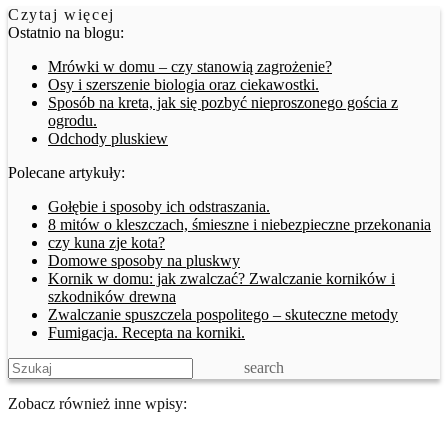
Czytaj więcej
Ostatnio na blogu:
Mrówki w domu – czy stanowią zagrożenie?
Osy i szerszenie biologia oraz ciekawostki.
Sposób na kreta, jak się pozbyć nieproszonego gościa z
ogrodu.
Odchody pluskiew
Polecane artykuły:
Gołębie i sposoby ich odstraszania.
8 mitów o kleszczach, śmieszne i niebezpieczne przekonania
czy kuna zje kota?
Domowe sposoby na pluskwy
Kornik w domu: jak zwalczać? Zwalczanie korników i
szkodników drewna
Zwalczanie spuszczela pospolitego – skuteczne metody
Fumigacja. Recepta na korniki.
search
Zobacz również inne wpisy: