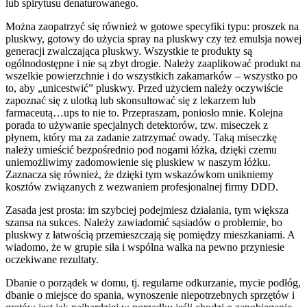
lub spirytusu denaturowanego.
Można zaopatrzyć się również w gotowe specyfiki typu: proszek na
pluskwy, gotowy do użycia spray na pluskwy czy też emulsja nowej
generacji zwalczająca pluskwy. Wszystkie te produkty są
ogólnodostępne i nie są zbyt drogie. Należy zaaplikować produkt na
wszelkie powierzchnie i do wszystkich zakamarków – wszystko po
to, aby „unicestwić” pluskwy. Przed użyciem należy oczywiście
zapoznać się z ulotką lub skonsultować się z lekarzem lub
farmaceutą…ups to nie to. Przepraszam, poniosło mnie. Kolejna
porada to używanie specjalnych detektorów, tzw. miseczek z
płynem, który ma za zadanie zatrzymać owady. Taką miseczkę
należy umieścić bezpośrednio pod nogami łóżka, dzięki czemu
uniemożliwimy zadomowienie się pluskiew w naszym łóżku.
Zaznacza się również, że dzięki tym wskazówkom unikniemy
kosztów związanych z wezwaniem profesjonalnej firmy DDD.
Zasada jest prosta: im szybciej podejmiesz działania, tym większa
szansa na sukces. Należy zawiadomić sąsiadów o problemie, bo
pluskwy z łatwością przemieszczają się pomiędzy mieszkaniami. A
wiadomo, że w grupie siła i wspólna walka na pewno przyniesie
oczekiwane rezultaty.
Dbanie o porządek w domu, tj. regularne odkurzanie, mycie podłóg,
dbanie o miejsce do spania, wynoszenie niepotrzebnych sprzętów i