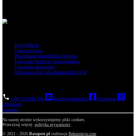
Obszar działania
Popularne usługi
Dezynfekcja
Usuwanie kun
Zwalczanie szkodników drewna
Usuwanie barszczu sosnowskiego
Usuwanie alergenów
Ochrona przed szkodnikami HACCP
Skontaktuj się
+48 533 644 334
biuro@ratapest.pl
Facebook
Instagram
Kontakt
Na naszej stronie wykorzystujemy pliki cookies.
Przeczytaj więcej:
polityka prywatności
© 2021 - 2026
Ratapest.pl
realizacja
Rekurencja.com