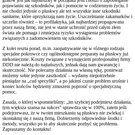
gratów jest jak najbardziej w porządku jeśli chodzi o zapobieganie
pojawianiu się szkodników, jak i pomocne w codziennym życiu. I
nie chodzi jedynie o pluskwy ale też wszystkie inne szkodniki
sanitarne, które uprzykrzają nam życie. Uszczelnianie zakamarków i
szczelin również – to profilaktyka, jak najbardziej propagowana
przez naszą firmę, nie jest w stanie uchronić przed całym złem
świata ale pomaga i zmniejsza ryzyko wystąpienia problemów
związanych z zadomowieniem się szkodników.
Z kolei reszta porad, m.in. zaopatrywanie się w różnego rodzaju
specjalne pokrowce czy ogólnodostępne preparaty na pluskwy już
niekoniecznie. Koszty związane z wynajęciem profesjonalnej firmy
DDD nie należą do najtańszych, jednak dają nam gwarancję i
skuteczność. Nie polecamy działania na własną rękę, ponieważ
możemy sobie jedynie zaszkodzić – wydamy niepotrzebnie
pieniądze na „cud specyfiki”, a po jakimś czasie problem urośnie i
koniec końców będziemy zmuszeni poprosić o specjalistyczną
pomoc.
Zasada, o której wspomnieliśmy: „im szybciej podejmiesz działania,
tym większa szansa na sukces” sprawdza się w 100%, zatem jeśli
podejrzewasz, że w twoim mieszkaniu są pluskwy nie zwlekaj i
skontaktuj się z naszą firmą. Dobierzemy odpowiednie środki i
metody, wszystko po to aby skutecznie pozbyć się problemu.
Zapraszamy do kontaktu!