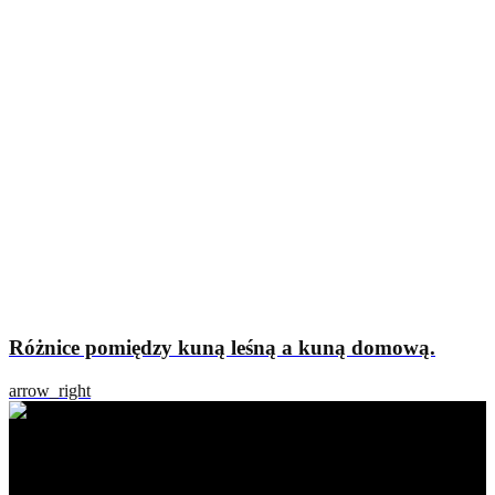
Różnice pomiędzy kuną leśną a kuną domową.
arrow_right
Ratapest - profesjonalne usługi DDD. Dezynfekcja, dezynsekcja i
deratyzacja na najwyższym poziomie. Działamy na terenie Polski
południowej i centralnej.