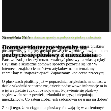
Strona główna
20 września 2019
»
Domowe skuteczne sposoby na pozbycie się pluskwy z mieszkania
Domowe skuteczne sposoby na
Z racji ogromnego zainteresowania tematem zwalczania pluskiew
postanowiliśmy kolejny artykuł poświęcić właśnie tym szkodnikom.
pozbycie się pluskwy z mieszkania
Tym razem chcielibyśmy odpowiedzieć na pytanie, które często
Państwo zadajecie: czy można zwalczyć pluskwy na własną rękę?
Czy istnieją skuteczne domowe sposoby pozbycia się ich? W
Internecie znajdziecie mnóstwo artykułów na ten temat, my
zebraliśmy te "najważniejsze". Zapraszamy, konieczne przeczytaj!
O pluskwach pisaliśmy już w poprzednich artykułach, natomiast w
dziale szkodniki sanitarne znajdziecie podstawowe informacje m.in.
o jej wyglądzie i cyklu rozwojowym. Pojawienie się pluskwy
spędza wielu sen z powiek, szkodniki te gryzą i niepokoją
mieszkańców. Co zatem zrobić jeśli zadomowią się u nas na dobre?
Z racji tego, że w ciągu dnia pluskwy chowają się w zacienionych