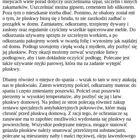
miejscach wiele porad dotyczy uszczelniania szpar, szczelin i innych
zakamarków. Uszczelniać można gipsem, cementem lub silikonem.
Poza tym o mieszkanie trzeba dbać. Pomimo, że obalony został mit
o tym, że pluskwy biorą się z brudu, to nie zaszkodzi zadbać o
porządek w domu. Zamiatamy, odkurzamy, trzepiemy dywany i
zasłony oraz regularnie czyścimy wszelkie tapicerowane meble. Do
odkurzania używamy sprzętu ze szczelnym workiem, a po
odkurzaniu pakujemy worek w twardą folię i wynosimy jak najdalej
od domu. Podłogi szorujemy ciepłą wodą z mydłem, aby pozbyć się
jaj pluskiew. Przy okazji możemy zerwać wszystkie listwy
podłogowe, aby i tam dokładnie oczyścić podłogę. Polecane jest
także używanie myjki parowej, która ma za zadanie wytępić
pluskwy.
Dbamy również o miejsce do spania – wszak to tam w nocy atakują
nas te pluskwiaki. Zatem wietrzymy pościel, odkurzamy materac do
spania i często zmieniamy poszewki. Pościel oraz poszewki
pierzemy w wysokiej temperaturze, aby pozbyć się jaj i larw
pluskwy domowej. Na jednej ze stron polecają również zakup
zestawu specjalnych antybakteryjnych pokrowców, które mają
chronić przed pluskwą domową. Z racji tego, że ochraniacze są
zasuwane ma to zapobiec możliwości wydostania się pluskwy na
powierzchnię. Wszystkie podejrzane miejsca, mogące stanowić
gniazda pluskiew należy smarować przeróżnymi substancjami,
polecane są mieszaniny nafty i maści rtęciowej, oleju lawendowego