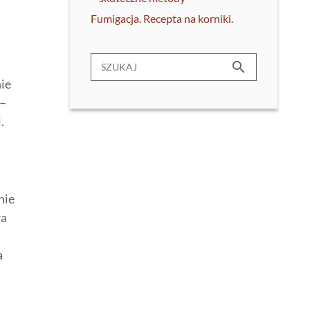
Fumigacja. Recepta na korniki.
search
nie
 –
.
nie
wa
a