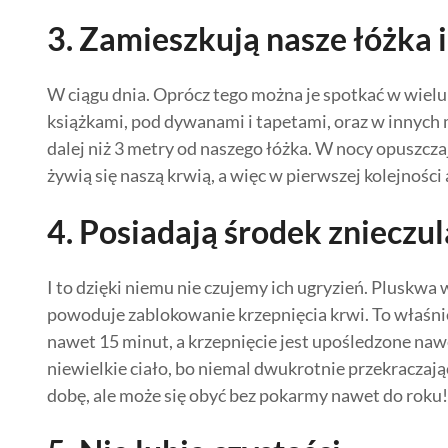
3. Zamieszkują nasze łóżka 
W ciągu dnia. Oprócz tego można je spotkać w wielu
książkami, pod dywanami i tapetami, oraz w innych m
dalej niż 3 metry od naszego łóżka. W nocy opuszcz
żywią się naszą krwią, a więc w pierwszej kolejności a
4. Posiadają środek znieczul
I to dzięki niemu nie czujemy ich ugryzień. Pluskwa 
powoduje zablokowanie krzepnięcia krwi. To właśnie 
nawet 15 minut, a krzepnięcie jest upośledzone nawe
niewielkie ciało, bo niemal dwukrotnie przekraczaj
dobę, ale może się obyć bez pokarmy nawet do roku!