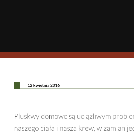
12 kwietnia 2016
Pluskwy domowe są uciążliwym probleme
naszego ciała i nasza krew, w zamian j