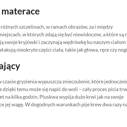
i materace
 różnych szczelinach, w ramach obrazów, za i między
iejscach, w których zdają się być niewidoczne, a które są 
ają swoje kryjówki i zaczynają wędrówkę ku naszym ciałom
takują nieokryte części ciała, takie jak głowa, ręce czy nogi
ający
w czasie gryzienia wypuszcza znieczulenie, które jednocześ
dzięki temu może się napić do woli – cały proces picia tr
t na kilka godzin. Pluskwa wypija dużo krwi jak na swoje
ące jej wagę. W dogodnych warunkach pije krew dwa razy n