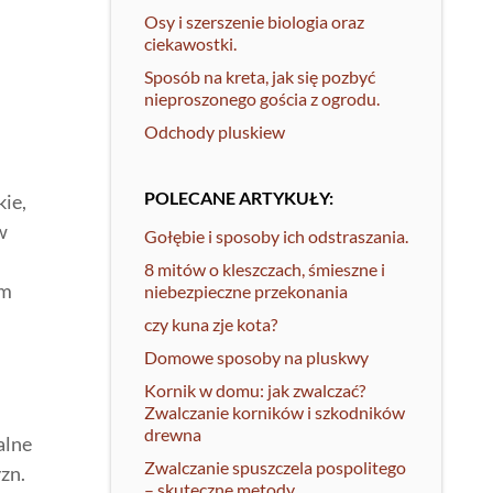
Osy i szerszenie biologia oraz
ciekawostki.
Sposób na kreta, jak się pozbyć
nieproszonego gościa z ogrodu.
Odchody pluskiew
POLECANE ARTYKUŁY:
kie,
w
Gołębie i sposoby ich odstraszania.
8 mitów o kleszczach, śmieszne i
em
niebezpieczne przekonania
czy kuna zje kota?
Domowe sposoby na pluskwy
Kornik w domu: jak zwalczać?
Zwalczanie korników i szkodników
drewna
alne
Zwalczanie spuszczela pospolitego
zn.
– skuteczne metody