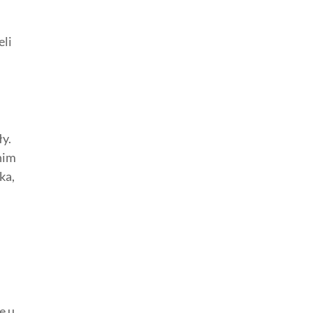
eli
ły.
nim
ka,
e u