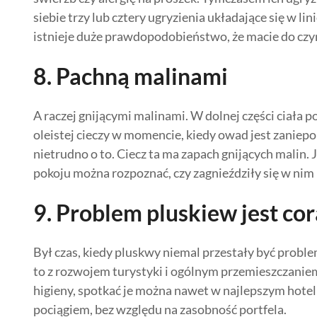
siebie trzy lub cztery ugryzienia układające się w li
istnieje duże prawdopodobieństwo, że macie do czyn
8. Pachną malinami
A raczej gnijącymi malinami. W dolnej części ciała 
oleistej cieczy w momencie, kiedy owad jest zaniepo
nietrudno o to. Ciecz ta ma zapach gnijących malin.
pokoju można rozpoznać, czy zagnieździły się w nim
9. Problem pluskiew jest co
Był czas, kiedy pluskwy niemal przestały być probl
to z rozwojem turystyki i ogólnym przemieszczaniem
higieny, spotkać je można nawet w najlepszym hote
pociągiem, bez względu na zasobność portfela.