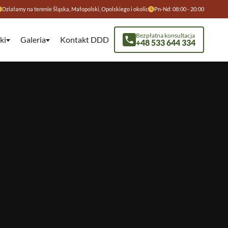
Działamy na terenie Śląska, Małopolski, Opolskiego i okolic
Pn-Nd: 08:00 - 20:00
Bezpłatna konsultacja
ki
Galeria
Kontakt DDD
+48 533 644 334