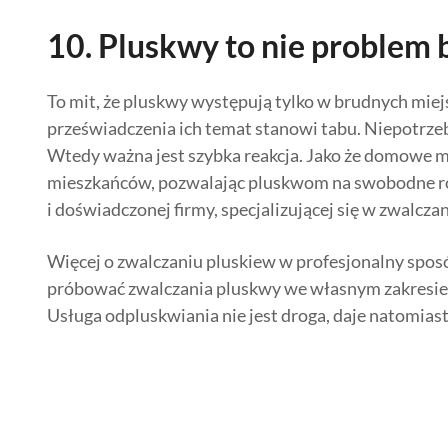
10. Pluskwy to nie problem b
To mit, że pluskwy występują tylko w brudnych miej
przeświadczenia ich temat stanowi tabu. Niepotrze
Wtedy ważna jest szybka reakcja. Jako że domowe me
mieszkańców, pozwalając pluskwom na swobodne rozmn
i doświadczonej firmy, specjalizującej się w zwalcza
Więcej o zwalczaniu pluskiew w profesjonalny spos
próbować zwalczania pluskwy we własnym zakresie,
Usługa odpluskwiania nie jest droga, daje natomiast