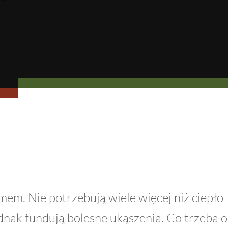
m. Nie potrzebują wiele więcej niż ciepło
ednak fundują bolesne ukąszenia. Co trzeba o