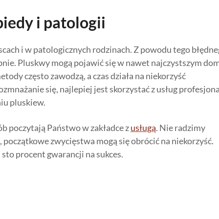
iedy i patologii
scach i w patologicznych rodzinach. Z powodu tego błędn
bnie. Pluskwy mogą pojawić się w nawet najczystszym do
tody często zawodzą, a czas działa na niekorzyść
ażanie się, najlepiej jest skorzystać z usług profesjona
niu pluskiew.
ób poczytają Państwo w zakładce z
usługą
. Nie radzimy
 początkowe zwycięstwa mogą się obrócić na niekorzyść.
 sto procent gwarancji na sukces.