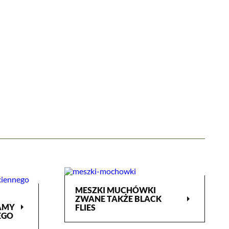
MESZKI MUCHÓWKI
arrow_right
ZWANE TAKŻE BLACK
arrow_right
AMY
FLIES
EGO