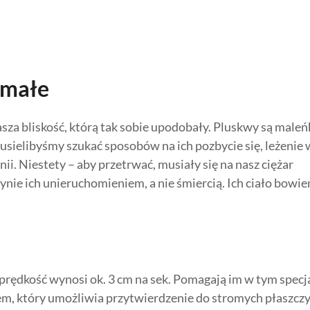
ymałe
sza bliskość, którą tak sobie upodobały. Pluskwy są maleń
usielibyśmy szukać sposobów na ich pozbycie się, leżenie 
nii. Niestety – aby przetrwać, musiały się na nasz ciężar
dynie ich unieruchomieniem, a nie śmiercią. Ich ciało bowi
 prędkość wynosi ok. 3 cm na sek. Pomagają im w tym specj
m, który umożliwia przytwierdzenie do stromych płaszczy