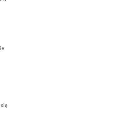
ie
 się