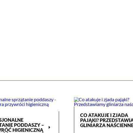
CO ATAKUJE I ZJADA
SJONALNE
PAJĄKI? PRZEDSTAWI
TANIE PODDASZY –
GLINIARZA NAŚCIENN
arrow_right
RÓĆ HIGIENICZNĄ