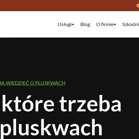
Usługi
Blog
O firmie
Szkodni
EBA WIEDZIEĆ O PLUSKWACH
 które trzeba
 pluskwach