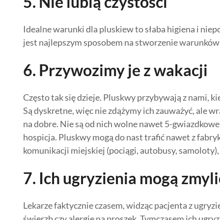
5. Nie lubią czystości
Idealne warunki dla pluskiew to słaba higiena i niep
jest najlepszym sposobem na stworzenie warunków n
6. Przywozimy je z wakacji
Często tak się dzieje. Pluskwy przybywają z nami, k
Są dyskretne, więc nie zdążymy ich zauważyć, ale w
na dobre. Nie są od nich wolne nawet 5-gwiazdkowe ho
hospicja. Pluskwy mogą do nast trafić nawet z fabr
komunikacji miejskiej (pociągi, autobusy, samoloty),
7. Ich ugryzienia mogą zmyli
Lekarze faktycznie czasem, widząc pacjenta z ugryz
świerzb czy alergię na proszek. Tymczasem ich ugryzi