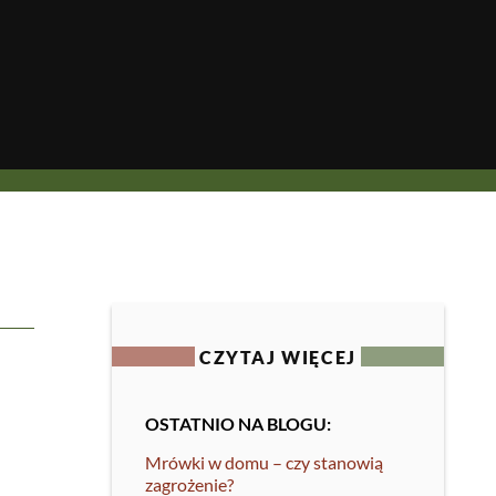
CZYTAJ WIĘCEJ
OSTATNIO NA BLOGU:
Mrówki w domu – czy stanowią
zagrożenie?