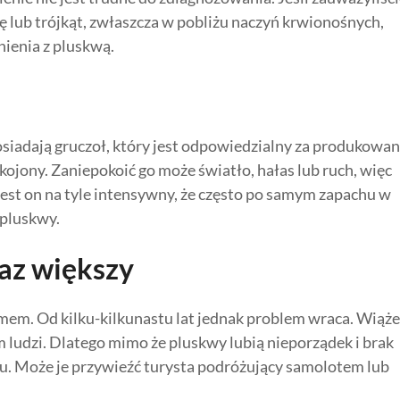
nię lub trójkąt, zwłaszcza w pobliżu naczyń krwionośnych,
ienia z pluskwą.
posiadają gruczoł, który jest odpowiedzialny za produkowan
kojony. Zaniepokoić go może światło, hałas lub ruch, więc
 Jest on na tyle intensywny, że często po samym zapachu w
 pluskwy.
raz większy
emem. Od kilku-kilkunastu lat jednak problem wraca. Wiąże
 ludzi. Dlatego mimo że pluskwy lubią nieporządek i brak
lu. Może je przywieźć turysta podróżujący samolotem lub