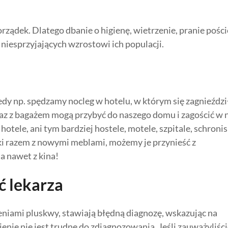
orządek. Dlatego dbanie o higienę, wietrzenie, pranie pości
iesprzyjających wzrostowi ich populacji.
iedy np. spędzamy nocleg w hotelu, w którym się zagnieździ
raz z bagażem mogą przybyć do naszego domu i zagościć w 
tele, ani tym bardziej hostele, motele, szpitale, schronis
yki razem z nowymi meblami, możemy je przynieść z
 a nawet z kina!
ć lekarza
ieniami pluskwy, stawiają błędną diagnozę, wskazując na
enie nie jest trudne do zdiagnozowania. Jeśli zauważyliści