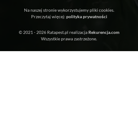
Na naszej stronie wykorzystujemy pliki cookies.
Przeczytaj więcej:
polityka prywatności
© 2021 - 2026
Ratapest.pl
realizacja
Rekurencja.com
Wszystkie prawa zastrzeżone.