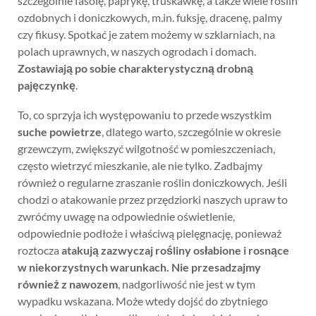
szczególnie fasolę, paprykę, truskawkę, a także wiele roślin
ozdobnych i doniczkowych, m.in. fuksję, dracenę, palmy
czy fikusy. Spotkać je zatem możemy w szklarniach, na
polach uprawnych, w naszych ogrodach i domach.
Zostawiają po sobie charakterystyczną drobną
pajęczynkę
.
To, co sprzyja ich występowaniu to przede wszystkim
suche powietrze
, dlatego warto, szczególnie w okresie
grzewczym, zwiększyć wilgotność w pomieszczeniach,
często wietrzyć mieszkanie, ale nie tylko. Zadbajmy
również o regularne zraszanie roślin doniczkowych. Jeśli
chodzi o atakowanie przez przędziorki naszych upraw to
zwróćmy uwagę na odpowiednie oświetlenie,
odpowiednie podłoże i właściwą pielęgnację, ponieważ
roztocza
atakują zazwyczaj rośliny osłabione i rosnące
w niekorzystnych warunkach. Nie przesadzajmy
również z nawozem
, nadgorliwość nie jest w tym
wypadku wskazana. Może wtedy dojść do zbytniego