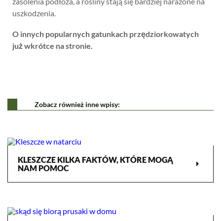
zasolenia podłoża, a rośliny stają się bardziej narażone na
uszkodzenia.
O innych popularnych gatunkach przędziorkowatych
już wkrótce na stronie.
Zobacz również inne wpisy:
KLESZCZE KILKA FAKTÓW, KTÓRE MOGĄ
arrow_right
NAM POMOC