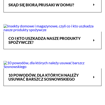
arrow_right
SKĄD SIĘ BIORĄ PRUSAKI W DOMU?
CO I KTO USZKADZA NASZE PRODUKTY
arrow_right
SPOŻYWCZE?
10 POWODÓW, DLA KTÓRYCH NALEŻY
arrow_right
USUWAĆ BARSZCZ SOSNOWSKIEGO