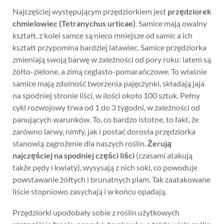
Najczęściej występującym przędziorkiem jest
przędziorek
chmielowiec (Tetranychus urticae)
. Samice mają owalny
kształt, z kolei samce są nieco mniejsze od samic a ich
kształt przypomina bardziej latawiec. Samice przędziorka
zmieniają swoją barwę w zależności od pory roku: latem są
żółto-zielone, a zimą ceglasto-pomarańczowe. To właśnie
samice mają zdolność tworzenia pajęczynki, składają jaja
na spodniej stronie liści, w ilości około 100 sztuk. Pełny
cykl rozwojowy trwa od 1 do 3 tygodni, w zależności od
panujących warunków. To, co bardzo istotne, to fakt, że
zarówno larwy, nimfy, jak i postać dorosła przędziorka
stanowią zagrożenie dla naszych roślin.
Żerują
najczęściej na spodniej części liści
(czasami atakują
także pędy i kwiaty), wysysają z nich soki, co powoduje
powstawanie żółtych i brunatnych plam. Tak zaatakowane
liście stopniowo zasychają i w końcu opadają.
Przędziorki upodobały sobie z roślin użytkowych