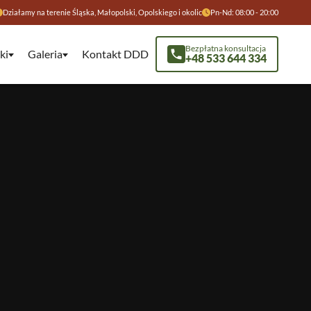
Działamy na terenie Śląska, Małopolski, Opolskiego i okolic
Pn-Nd: 08:00 - 20:00
Bezpłatna konsultacja
ki
Galeria
Kontakt DDD
+48 533 644 334