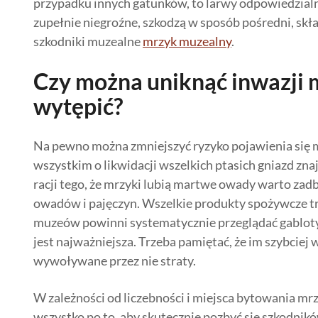
przypadku innych gatunków, to larwy odpowiedzialne
zupełnie niegroźne, szkodzą w sposób pośredni, skł
szkodniki muzealne
mrzyk muzealny
.
Czy można uniknąć inwazji m
wytępić?
Na pewno można zmniejszyć ryzyko pojawienia się m
wszystkim o likwidacji wszelkich ptasich gniazd zna
racji tego, że mrzyki lubią martwe owady warto zadb
owadów i pajęczyn. Wszelkie produkty spożywcze t
muzeów powinni systematycznie przeglądać gabloty i
jest najważniejsza. Trzeba pamiętać, że im szybciej 
wywoływane przez nie straty.
W zależności od liczebności i miejsca bytowania mr
wszystko po to, aby skutecznie pozbyć się szkodnikó