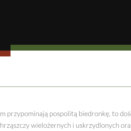
tem przypominają pospolitą biedronkę, to doś
hrząszczy wielożernych i uskrzydlonych ora