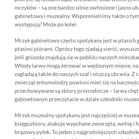
mrzyków – są one bardzo silnie owłosione i jasno ub
gabinetowy i muzealny. Wspomnieliśmy także o tym, 
występują? Może po kolei.
Mrzyk gabinetowy często spotykany jest w ptasich g
ptasimi piórami. Oprócz tego zjadają sierść, wysusz
jeśli gniazda znajdują się w pobliżu naszych mieszk
Wtedy larwy mogą żerować w wędzonym mięsie, na 
zaglądają także do naszych szaf i niszczą ubrania.
zwierząt entomolodzy powinni mieć się na baczności
przechowywane są zbiory przyrodnicze – larwy chęt
gabinetowym przeczytacie w dziale szkodniki muze
Mrzyk muzealny spotykany jest najczęściej w muze
księgozbiory, atakuje wypchane zwierzęta, wełnę i 
brązowy pyłek. To jeden z najgroźniejszych szkodni