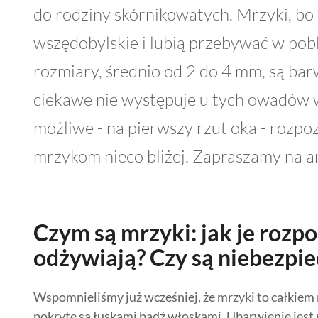
do rodziny skórnikowatych. Mrzyki, bo 
wszędobylskie i lubią przebywać w pobl
rozmiary, średnio od 2 do 4 mm, są b
ciekawe nie występuje u tych owadów w
możliwe - na pierwszy rzut oka - rozpo
mrzykom nieco bliżej. Zapraszamy na a
Czym są mrzyki: jak je rozpo
odżywiają? Czy są niebezpi
Wspomnieliśmy już wcześniej, że mrzyki to całkiem 
pokryte są łuskami bądź włoskami. Ubarwienie jest 