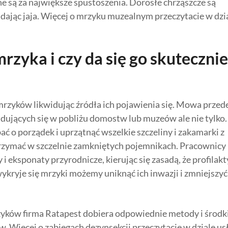
 są za największe spustoszenia. Dorosłe chrząszcze są
adając jaja. Więcej o mrzyku muzealnym przeczytacie w dzi
rzyka i czy da się go skutecznie
rzyków likwidując źródła ich pojawienia się. Mowa przed
jdujących się w pobliżu domostw lub muzeów ale nie tylko.
ać o porządek i uprzątnąć wszelkie szczeliny i zakamarki z
rzymać w szczelnie zamkniętych pojemnikach. Pracownicy
 eksponaty przyrodnicze, kierując się zasadą, że profilak
wykryje się mrzyki możemy uniknąć ich inwazji i zmniejszyć
zyków firma Ratapest dobiera odpowiednie metody i środki
w. Więcej o zabiegach dezynsekcji przeczytacie w dziale us