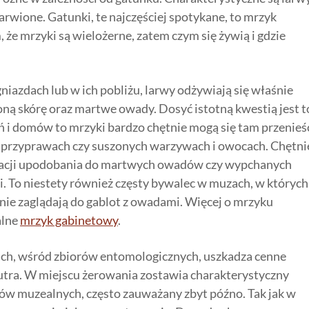
arwione. Gatunki, te najczęściej spotykane, to mrzyk
że mrzyki są wielożerne, zatem czym się żywią i gdzie
niazdach lub w ich pobliżu, larwy odżywiają się właśnie
oną skórę oraz martwe owady. Dosyć istotną kwestią jest to
ań i domów to mrzyki bardzo chętnie mogą się tam przenieś
przyprawach czy suszonych warzywach i owocach. Chętni
 Z racji upodobania do martwych owadów czy wypchanych
. To niestety również częsty bywalec w muzach, w których
nie zaglądają do gablot z owadami. Więcej o mrzyku
alne
mrzyk gabinetowy
.
ach, wśród zbiorów entomologicznych, uszkadza cenne
futra. W miejscu żerowania zostawia charakterystyczny
ków muzealnych, często zauważany zbyt późno. Tak jak w