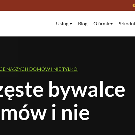
Usługi
Blog
O firmie
Szkodni
CE NASZYCH DOMÓW I NIE TYLKO.
zęste bywalce
mów i nie