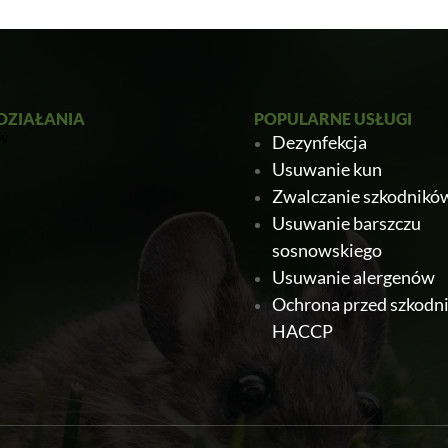
DZIAŁANIA
POPULARNE USŁUGI
Dezynfekcja
Usuwanie kun
Zwalczanie szkodnikó
Usuwanie barszczu
sosnowskiego
Usuwanie alergenów
Ochrona przed szkodn
HACCP