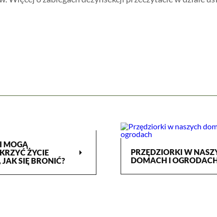
I MOGĄ
arrow_right
PRZĘDZIORKI W NASZ
KRZYĆ ŻYCIE
DOMACH I OGRODACH
 JAK SIĘ BRONIĆ?