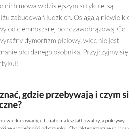
o nich mowa w dzisiejszym artykule, są
iżu zabudowań ludzkich. Osiągają niewielki
arwy od ciemnoszarej po rdzawobrązową. Co
yraźny dymorfizm płciowy, więc nie jest
znanie płci danego osobnika. Przyjrzyjmy się
rtykuł!
znać, gdzie przebywają i czym s
eczne?
niewielkie owady, ich ciało ma kształt owalny, a pokrywy
różne w zależności od gatunku. Charakterystyczne są larw