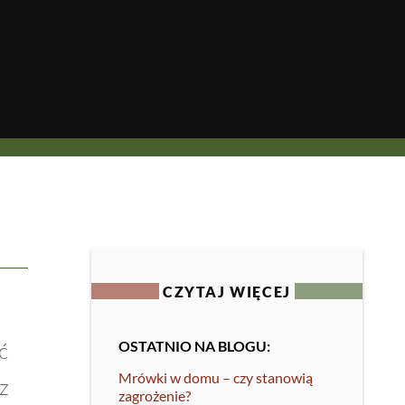
CZYTAJ WIĘCEJ
ć
OSTATNIO NA BLOGU:
Mrówki w domu – czy stanowią
z
zagrożenie?