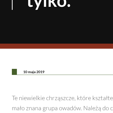
10 maja 2019
Te niewielkie chrząszcze, które kształ
mało znana grupa owadów. Należą do c