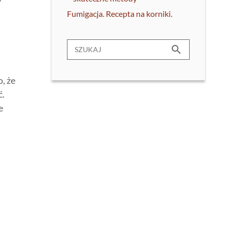
Fumigacja. Recepta na korniki.
search
, że
ć.
e