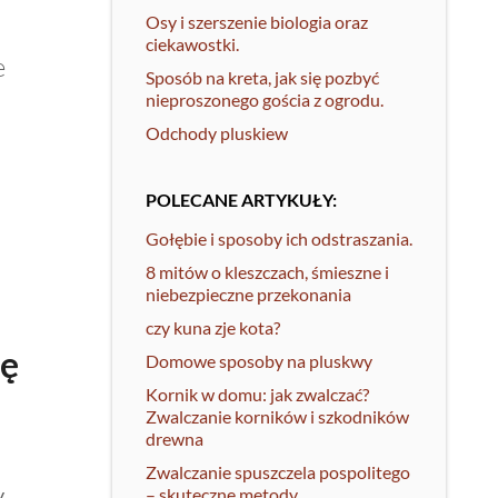
Osy i szerszenie biologia oraz
ciekawostki.
e
Sposób na kreta, jak się pozbyć
nieproszonego gościa z ogrodu.
Odchody pluskiew
POLECANE ARTYKUŁY:
Gołębie i sposoby ich odstraszania.
8 mitów o kleszczach, śmieszne i
niebezpieczne przekonania
czy kuna zje kota?
ię
Domowe sposoby na pluskwy
Kornik w domu: jak zwalczać?
Zwalczanie korników i szkodników
drewna
Zwalczanie spuszczela pospolitego
y
– skuteczne metody