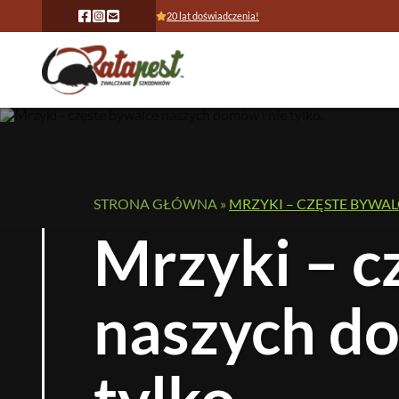
20 lat doświadczenia!
STRONA GŁÓWNA
»
MRZYKI – CZĘSTE BYWAL
Mrzyki – c
naszych do
tylko.