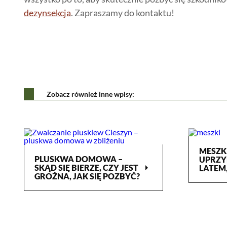
dezynsekcja
. Zapraszamy do kontaktu!
Zobacz również inne wpisy:
MESZK
PLUSKWA DOMOWA –
UPRZY
arrow_right
SKĄD SIĘ BIERZE, CZY JEST
LATEM,
GROŹNA, JAK SIĘ POZBYĆ?