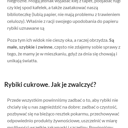
niegroźne. Mogą jednak wyjadać klej z tapet, podjadać fugi
czy klej spod kafelek, a także zaatakować naszą
biblioteczkę (lubią papier, nie mają problemu z trawieniem
celulozy). Właśnie z racji swojego upodobania do papieru
rybiki uznawane są
Poza tym ich widok nie cieszy oka, a raczej obrzydza.
Są
małe, szybkie i zwinne
, często nie zdajemy sobie sprawy z
tego, że mamy je w mieszkaniu, gdyż za dnia się chowają i
unikają światła.
Rybiki cukrowe. Jak je zwalczyć?
Przede wszystkim powinniśmy zadbać o to, aby rybiki nie
chciały się u nas zagnieździć na dobre: zadbać o czystość,
pozbywać się na bieżąco resztek pokarmu, przechowywać
odpowiednio produkty żywnościowe, uszczelnić w miarę
możliwości wszelkie zakamarki i szczeliny. Powinniśmy