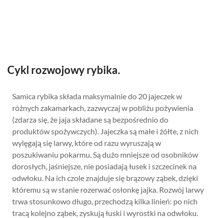
Cykl rozwojowy rybika.
Samica rybika składa maksymalnie do 20 jajeczek w
różnych zakamarkach, zazwyczaj w pobliżu pożywienia
(zdarza się, że jaja składane są bezpośrednio do
produktów spożywczych). Jajeczka są małe i żółte, z nich
wylęgają się larwy, które od razu wyruszają w
poszukiwaniu pokarmu. Są dużo mniejsze od osobników
dorosłych, jaśniejsze, nie posiadają łusek i szczecinek na
odwłoku. Na ich czole znajduje się brązowy ząbek, dzięki
któremu są w stanie rozerwać osłonkę jajka. Rozwój larwy
trwa stosunkowo długo, przechodzą kilka linień: po nich
tracą kolejno ząbek, zyskują łuski i wyrostki na odwłoku.