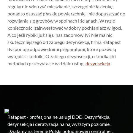
regularnie wietrzyć mieszkanie, szczególnie łazienkę,
ponadto osuszać płaskie powierzchnie i nie dopuszczać do
rozwijania się grzybów w spoinach i ścianach. W razie
konieczności zainwestować w dobry pochłaniacz wilgoci.
A co jeśli rybiki już się u nas zadomowiły? Nie ma nic
skuteczniejszego od zabiegu dezynsekcji, firma Ratapest
dysponuje odpowiednimi preparatami, które pozwolą
wytępić szkodniki. O zabiegu dezynsekcji, o środkach i
metodach przeczytacie w dziale usługi
dezynsekcja
.
Ratapest - profesjonalne usługi DDD. Dezynfekcja,
dezynsekcja i deratyzacja na najwyższym poziomie.
Działamy na terenie Polski południowej i centralnej.