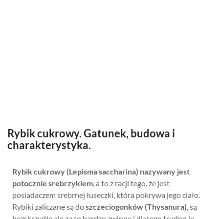
Rybik cukrowy. Gatunek, budowa i
charakterystyka.
Rybik cukrowy (Lepisma saccharina) nazywany jest
potocznie srebrzykiem
, a to z racji tego, że jest
posiadaczem srebrnej łuseczki, która pokrywa jego ciało.
Rybiki zaliczane są do
szczeciogonków (Thysanura)
, są
bezskrzydłe ale za to bardzo zwinne i dlatego trudno je