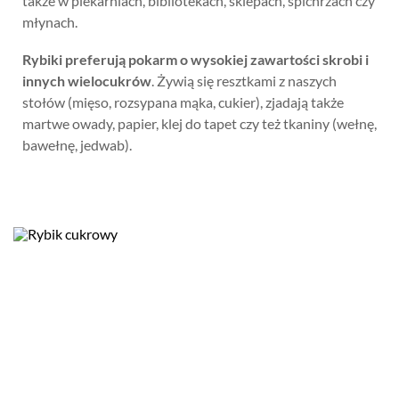
także w piekarniach, bibliotekach, sklepach, spichrzach czy
młynach.
Rybiki preferują pokarm o wysokiej zawartości skrobi i
innych wielocukrów
. Żywią się resztkami z naszych
stołów (mięso, rozsypana mąka, cukier), zjadają także
martwe owady, papier, klej do tapet czy też tkaniny (wełnę,
bawełnę, jedwab).