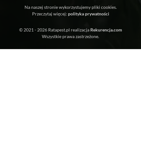
Na naszej stronie wykorzystujemy pliki cookies.
Przeczytaj więcej:
polityka prywatności
© 2021 - 2026
Ratapest.pl
realizacja
Rekurencja.com
Wszystkie prawa zastrzeżone.