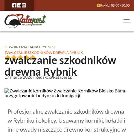
Pn-Nd: 08:00 - 20:00
›
›
OBSZAR DZIAŁANIA
RYBNIK
ZWALCZANIE SZKODNIKÓW DREWNA RYBNIK
zwalczanie szkodników
drewna Rybnik
17 marca 2026 | Redakcja Ratapest.pl
Profesjonalne zwalczanie szkodników drewna
w Rybniku i okolicy. Usuwamy korniki, kołatki i
inne owady niszczące drewno konstrukcyjne w