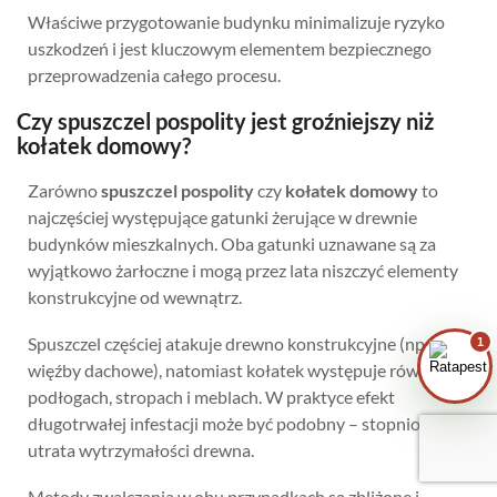
Właściwe przygotowanie budynku minimalizuje ryzyko
uszkodzeń i jest kluczowym elementem bezpiecznego
przeprowadzenia całego procesu.
Zrobiłem/am już coś sam/a przed zabiegiem
— pomogłem czy zaszkodziłem?
Czy spuszczel pospolity jest groźniejszy niż
kołatek domowy?
Jak przygotować mieszkanie do zabiegu?
Ile trwa taki zabieg?
Zarówno
spuszczel pospolity
czy
kołatek domowy
to
najczęściej występujące gatunki żerujące w drewnie
Czy muszę wyprowadzić się na czas
budynków mieszkalnych. Oba gatunki uznawane są za
zabiegu?
wyjątkowo żarłoczne i mogą przez lata niszczyć elementy
konstrukcyjne od wewnątrz.
Spuszczel częściej atakuje drewno konstrukcyjne (np.
1
więźby dachowe), natomiast kołatek występuje również w
podłogach, stropach i meblach. W praktyce efekt
długotrwałej infestacji może być podobny – stopniowa
utrata wytrzymałości drewna.
Metody zwalczania w obu przypadkach są zbliżone i