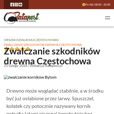
Pn-Nd: 08:00 - 20:00
›
›
OBSZAR DZIAŁANIA
CZĘSTOCHOWA
ZWALCZANIE SZKODNIKÓW DREWNA CZĘSTOCHOWA
Zwalczanie szkodników
drewna Częstochowa
21 lutego 2026 | Redakcja Ratapest.pl
Drewno może wyglądać stabilnie, a w środku
być już osłabione przez larwy. Spuszczel,
kołatek czy potocznie nazywany kornik
potrafią latami niszczyć konstrukcję bez