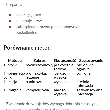
Preparat:
działa głęboko,
eliminuje larwy,
zabezpiecza drewno przed ponownym
zasiedleniem.
Porównanie metod
Metoda
Zakres
Skuteczność
Zastosowanie
Oprysk
powierzchniowy
praktycznie
niewielkie
zerowa
ogniska
Impregnacja
profilaktyka,
bardzo
ochrona
Xilix
leczenie
wysoka
Iniekcja
punktowa
wysoka
średnia
infestacja
Fumigacja
kompleksowa
bardzo
zaawansowana
wysoka
infestacja
Zwalczanie drewnojadów wymaga dobrania metody do
realnego zagrożenia konstrukcyjnego.