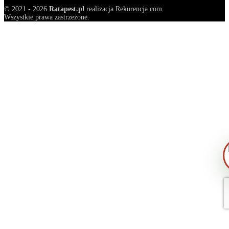
© 2021 - 2026
Ratapest.pl
realizacja
Rekurencja.com
Wszystkie prawa zastrzeżone.
Zrobiłem/am już coś sam/a przed zabie
— pomogłem czy zaszkodziłem?
Jak przygotować mieszkanie do zabiegu
Ile trwa taki zabieg?
Czy muszę wyprowadzić się na czas
zabiegu?