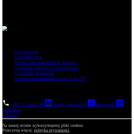
deratyzacja na najwyższym poziomie. Działamy na terenie Polski
południowej i centralnej.
Obszar działania
Popularne usługi
Dezynfekcja
Usuwanie kun
Zwalczanie szkodników drewna
Usuwanie barszczu sosnowskiego
Usuwanie alergenów
Ochrona przed szkodnikami HACCP
Ratapest
Skontaktuj się
+48 533 644 334
biuro@ratapest.pl
Facebook
Instagram
Kontakt
Na naszej stronie wykorzystujemy pliki cookies.
Przeczytaj więcej:
polityka prywatności