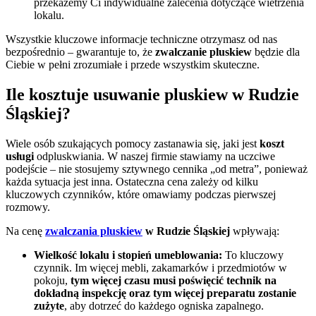
przekażemy Ci indywidualne zalecenia dotyczące wietrzenia
lokalu.
Wszystkie kluczowe informacje techniczne otrzymasz od nas
bezpośrednio – gwarantuje to, że
zwalczanie pluskiew
będzie dla
Ciebie w pełni zrozumiałe i przede wszystkim skuteczne.
Ile kosztuje usuwanie pluskiew w Rudzie
Śląskiej?
Wiele osób szukających pomocy zastanawia się, jaki jest
koszt
usługi
odpluskwiania. W naszej firmie stawiamy na uczciwe
podejście – nie stosujemy sztywnego cennika „od metra”, ponieważ
każda sytuacja jest inna. Ostateczna cena zależy od kilku
kluczowych czynników, które omawiamy podczas pierwszej
rozmowy.
Na cenę
zwalczania pluskiew
w Rudzie Śląskiej
wpływają:
Wielkość lokalu i stopień umeblowania:
To kluczowy
czynnik. Im więcej mebli, zakamarków i przedmiotów w
pokoju,
tym więcej czasu musi poświęcić technik na
dokładną inspekcję oraz tym więcej preparatu zostanie
zużyte
, aby dotrzeć do każdego ogniska zapalnego.