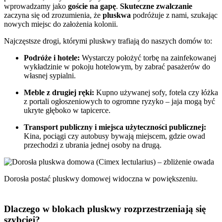
wprowadzamy jako
goście na gapę
.
Skuteczne zwalczanie
zaczyna się od zrozumienia, że
pluskwa
podróżuje z nami, szukając
nowych miejsc do założenia kolonii.
Najczęstsze drogi, którymi pluskwy trafiają do naszych domów to:
Podróże i hotele:
Wystarczy położyć torbę na zainfekowanej
wykładzinie w pokoju hotelowym, by zabrać pasażerów do
własnej sypialni.
Meble z drugiej ręki:
Kupno używanej sofy, fotela czy łóżka
z portali ogłoszeniowych to ogromne ryzyko – jaja mogą być
ukryte głęboko w tapicerce.
Transport publiczny i miejsca użyteczności publicznej:
Kina, pociągi czy autobusy bywają miejscem, gdzie owad
przechodzi z ubrania jednej osoby na drugą.
Dorosła postać pluskwy domowej widoczna w powiększeniu.
Dlaczego w blokach pluskwy rozprzestrzeniają się
szybciej?