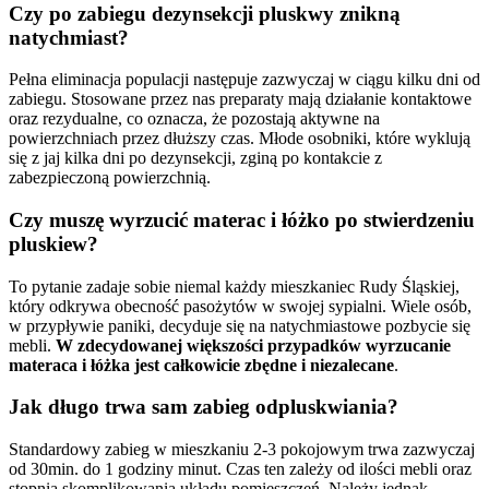
Czy po zabiegu dezynsekcji pluskwy znikną
natychmiast?
Pełna eliminacja populacji następuje zazwyczaj w ciągu kilku dni od
zabiegu. Stosowane przez nas preparaty mają działanie kontaktowe
oraz rezydualne, co oznacza, że pozostają aktywne na
powierzchniach przez dłuższy czas. Młode osobniki, które wyklują
się z jaj kilka dni po dezynsekcji, zginą po kontakcie z
zabezpieczoną powierzchnią.
Czy muszę wyrzucić materac i łóżko po stwierdzeniu
pluskiew?
To pytanie zadaje sobie niemal każdy mieszkaniec Rudy Śląskiej,
który odkrywa obecność pasożytów w swojej sypialni. Wiele osób,
w przypływie paniki, decyduje się na natychmiastowe pozbycie się
mebli.
W zdecydowanej większości przypadków wyrzucanie
materaca i łóżka jest całkowicie zbędne i niezalecane
.
Jak długo trwa sam zabieg odpluskwiania?
Standardowy zabieg w mieszkaniu 2-3 pokojowym trwa zazwyczaj
od 30min. do 1 godziny minut. Czas ten zależy od ilości mebli oraz
stopnia skomplikowania układu pomieszczeń. Należy jednak