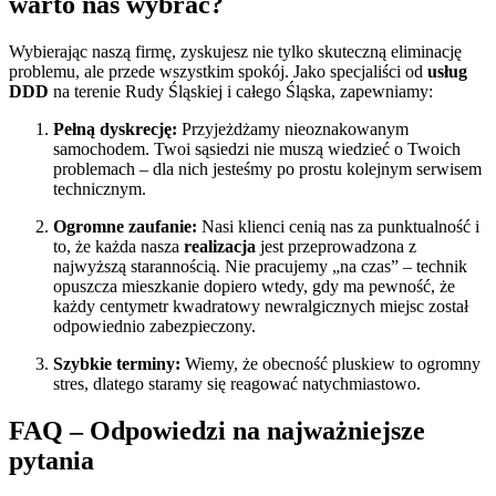
warto nas wybrać?
Wybierając naszą firmę, zyskujesz nie tylko skuteczną eliminację
problemu, ale przede wszystkim spokój. Jako specjaliści od
usług
DDD
na terenie Rudy Śląskiej i całego Śląska, zapewniamy:
Pełną dyskrecję:
Przyjeżdżamy nieoznakowanym
samochodem. Twoi sąsiedzi nie muszą wiedzieć o Twoich
problemach – dla nich jesteśmy po prostu kolejnym serwisem
technicznym.
Ogromne zaufanie:
Nasi klienci cenią nas za punktualność i
to, że każda nasza
realizacja
jest przeprowadzona z
najwyższą starannością. Nie pracujemy „na czas” – technik
opuszcza mieszkanie dopiero wtedy, gdy ma pewność, że
każdy centymetr kwadratowy newralgicznych miejsc został
odpowiednio zabezpieczony.
Szybkie terminy:
Wiemy, że obecność pluskiew to ogromny
stres, dlatego staramy się reagować natychmiastowo.
FAQ – Odpowiedzi na najważniejsze
pytania