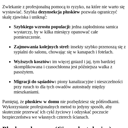
Zwlekanie z profesjonalną pomocą to ryzyko, na które nie warto się
wystawiać. Szybka
dezynsekcja pluskiew
pozwala ograniczyć
skalę zjawiska i uniknąć:
Szybkiego wzrostu populacji:
jedna zapłodniona samica
wystarczy, by w kilka miesięcy opanować całe
pomieszczenie.
Zajmowania kolejnych stref:
insekty szybko przenoszą się z
sypialni do salonu, chowając się w kanapach i fotelach.
Wyższych kosztów:
im więcej gniazd i jaj, tym bardziej
skomplikowana i czasochłonna jest późniejsza walka z
pasożytem.
Migracji do sąsiadów:
piony kanalizacyjne i nieszczelności
przy rurach to dla tych owadów autostrady między
mieszkaniami.
Pamiętaj, że
pluskiew w domu
nie pozbędziesz się półśrodkami.
Wykorzystanie profesjonalnych metod to jedyny sposób, aby
skutecznie przerwać ich cykl życiowy i odzyskać poczucie
bezpieczeństwa we własnych czterech ścianach.