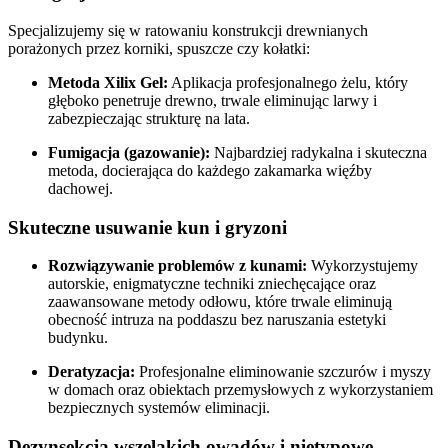
Specjalizujemy się w ratowaniu konstrukcji drewnianych
porażonych przez korniki, spuszcze czy kołatki:
Metoda Xilix Gel:
Aplikacja profesjonalnego żelu, który
głęboko penetruje drewno, trwale eliminując larwy i
zabezpieczając strukturę na lata.
Fumigacja (gazowanie):
Najbardziej radykalna i skuteczna
metoda, docierająca do każdego zakamarka więźby
dachowej.
Skuteczne usuwanie kun i gryzoni
Rozwiązywanie problemów z kunami:
Wykorzystujemy
autorskie, enigmatyczne techniki zniechęcające oraz
zaawansowane metody odłowu, które trwale eliminują
obecność intruza na poddaszu bez naruszania estetyki
budynku.
Deratyzacja:
Profesjonalne eliminowanie szczurów i myszy
w domach oraz obiektach przemysłowych z wykorzystaniem
bezpiecznych systemów eliminacji.
Dezynsekcja wszelakich owadów i nietypowe