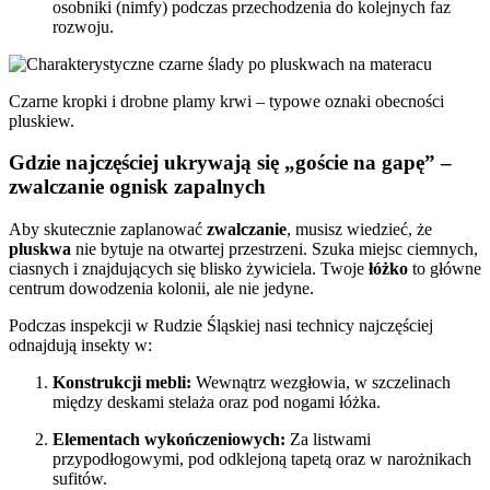
osobniki (nimfy) podczas przechodzenia do kolejnych faz
rozwoju.
Czarne kropki i drobne plamy krwi – typowe oznaki obecności
pluskiew.
Gdzie najczęściej ukrywają się „goście na gapę” –
zwalczanie ognisk zapalnych
Aby skutecznie zaplanować
zwalczanie
, musisz wiedzieć, że
pluskwa
nie bytuje na otwartej przestrzeni. Szuka miejsc ciemnych,
ciasnych i znajdujących się blisko żywiciela. Twoje
łóżko
to główne
centrum dowodzenia kolonii, ale nie jedyne.
Podczas inspekcji w Rudzie Śląskiej nasi technicy najczęściej
odnajdują insekty w:
Konstrukcji mebli:
Wewnątrz wezgłowia, w szczelinach
między deskami stelaża oraz pod nogami łóżka.
Elementach wykończeniowych:
Za listwami
przypodłogowymi, pod odklejoną tapetą oraz w narożnikach
sufitów.