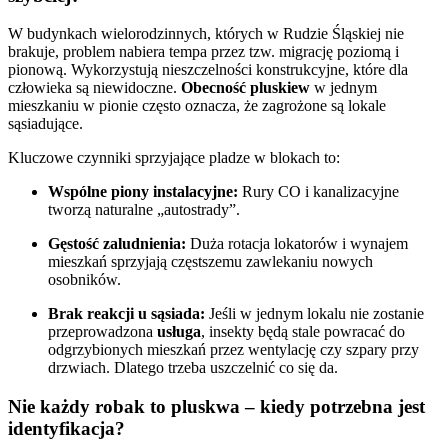
W budynkach wielorodzinnych, których w Rudzie Śląskiej nie
brakuje, problem nabiera tempa przez tzw. migrację poziomą i
pionową. Wykorzystują nieszczelności konstrukcyjne, które dla
człowieka są niewidoczne.
Obecność pluskiew
w jednym
mieszkaniu w pionie często oznacza, że zagrożone są lokale
sąsiadujące.
Kluczowe czynniki sprzyjające pladze w blokach to:
Wspólne piony instalacyjne:
Rury CO i kanalizacyjne
tworzą naturalne „autostrady”.
Gęstość zaludnienia:
Duża rotacja lokatorów i wynajem
mieszkań sprzyjają częstszemu zawlekaniu nowych
osobników.
Brak reakcji u sąsiada:
Jeśli w jednym lokalu nie zostanie
przeprowadzona
usługa
, insekty będą stale powracać do
odgrzybionych mieszkań przez wentylację czy szpary przy
drzwiach. Dlatego trzeba uszczelnić co się da.
Nie każdy robak to pluskwa – kiedy potrzebna jest
identyfikacja?