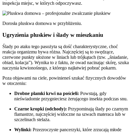
inspekcja miejsc, w których odpoczywasz.
Dorosła pluskwa domowa w przybliżeniu.
Ugryzienia pluskiew i ślady w mieszkaniu
Ślady po ataku tego pasożyta są dość charakterystyczne, choć
reakcja organizmu bywa różna. Najczęściej są to swędzące,
czerwone punkty ułożone w liniach lub trójkątach (tzw. „śniadanie,
obiad, kolacja”). Wynika to z faktu, że owad nacinając skórę, szuka
naczynia krwionośnego, z którego najłatwiej pobrać pokarm.
Poza objawami na ciele, powinieneś szukać fizycznych dowodów
w otoczeniu:
Drobne plamki krwi na pościeli:
Powstają, gdy
nieświadomie przygnieciesz żerującego insekta podczas snu.
Czarne kropki (odchody):
Przypominają ślady po czarnym
flamastrze, najczęściej widoczne na szwach materaca lub w
szczelinach stelaża.
Wylinki:
Przezroczyste pancerzyki, które zrzucają młode