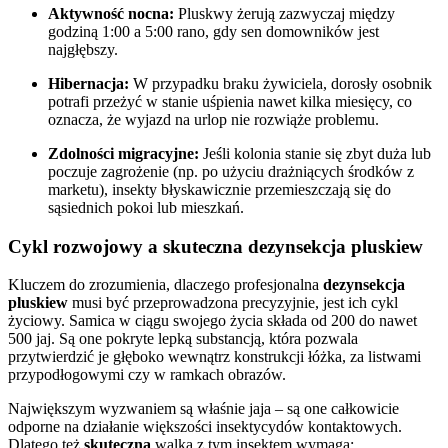
Aktywność nocna:
Pluskwy żerują zazwyczaj między
godziną 1:00 a 5:00 rano, gdy sen domowników jest
najgłębszy.
Hibernacja:
W przypadku braku żywiciela, dorosły osobnik
potrafi przeżyć w stanie uśpienia nawet kilka miesięcy, co
oznacza, że wyjazd na urlop nie rozwiąże problemu.
Zdolności migracyjne:
Jeśli kolonia stanie się zbyt duża lub
poczuje zagrożenie (np. po użyciu drażniących środków z
marketu), insekty błyskawicznie przemieszczają się do
sąsiednich pokoi lub mieszkań.
Cykl rozwojowy a skuteczna dezynsekcja pluskiew
Kluczem do zrozumienia, dlaczego profesjonalna
dezynsekcja
pluskiew
musi być przeprowadzona precyzyjnie, jest ich cykl
życiowy. Samica w ciągu swojego życia składa od 200 do nawet
500 jaj. Są one pokryte lepką substancją, która pozwala
przytwierdzić je głęboko wewnątrz konstrukcji łóżka, za listwami
przypodłogowymi czy w ramkach obrazów.
Największym wyzwaniem są właśnie jaja – są one całkowicie
odporne na działanie większości insektycydów kontaktowych.
Dlatego też
skuteczna
walka z tym insektem wymaga: