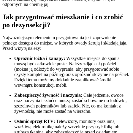
odpornych na chemię jaj.
Jak przygotować mieszkanie i co zrobić
po dezynsekcji?
Najważniejszym elementem przygotowania jest zapewnienie
pełnego dostępu do miejsc, w których owady żerują i składają jaja.
Przed wizytą należy:
Opróżnić łóżka i kanapy:
Wszystkie miejsca do spania
muszą być całkowicie puste. Należy zdjąć całą pościel
(można ją odłożyć do wyprania, aby przygotować sobie
czysty komplet na później) oraz opróżnić skrzynie na pościel.
Dzięki temu możemy dokładnie zaaplikować środki
wewnątrz konstrukcji mebli.
Zabezpieczyć żywność i naczynia:
Całe jedzenie, owoce
oraz naczynia i sztućce muszą zostać schowane do lodówki,
szczelnych pojemników lub szafek. Nic, co ma kontakt z
żywnością, nie może zostać na wierzchu.
Osłonić sprzęt RTV:
Telewizory, monitory oraz inną
wrażliwą elektronikę należy szczelnie przykryć folią lub
grubszą tkaniną, aby zabezpieczyć je przed osiadaniem