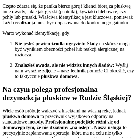
Często zdarza się, że panika bierze górę i klienci biorą za pluskwę
inne owady, takie jak gryzki (psotniki), żywiaki chlebowce, czy
pchły lub prusaki. Właściwa identyfikacja jest kluczowa, ponieważ
każda
realizacja
musi być dopasowana do konkretnego gatunku.
Warto wykonać identyfikację, gdy:
Nie jesteś pewien źródła ugryzień:
Ślady na skórze mogą
być wynikiem obecności pcheł lub reakcji alergicznej na
roztocza.
Znalazłeś owada, ale nie widzisz innych śladów:
Wyślij
nam wyraźne zdjęcie – nasz
technik
pomoże Ci określić, czy
to faktycznie
pluskwa domowa
.
Na czym polega profesjonalna
dezynsekcja pluskiew w Rudzie Śląskiej?
Wiele osób próbuje walczyć z insektami na własną rękę, jednak
pluskwa domowa
to przeciwnik wyjątkowo odporny na
standardowe meto
dy. Profesjonalne podejście różni się od
domowego tym, że nie działamy „na oślep”. Nasza usługa t
o
precyzyjnie zaplanowana operacja, która ma na celu nie tylko