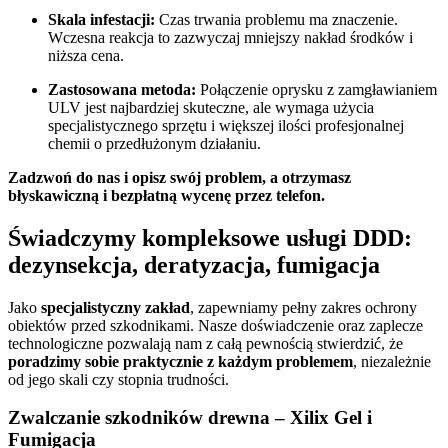
Skala infestacji:
Czas trwania problemu ma znaczenie.
Wczesna reakcja to zazwyczaj mniejszy nakład środków i
niższa cena.
Zastosowana metoda:
Połączenie oprysku z zamgławianiem
ULV jest najbardziej skuteczne, ale wymaga użycia
specjalistycznego sprzętu i większej ilości profesjonalnej
chemii o przedłużonym działaniu.
Zadzwoń do nas i opisz swój problem, a otrzymasz
błyskawiczną i bezpłatną wycenę przez telefon.
Świadczymy kompleksowe usługi DDD:
dezynsekcja, deratyzacja, fumigacja
Jako
specjalistyczny zakład
, zapewniamy pełny zakres ochrony
obiektów przed szkodnikami. Nasze doświadczenie oraz zaplecze
technologiczne pozwalają nam z całą pewnością stwierdzić, że
poradzimy sobie praktycznie z każdym problemem
, niezależnie
od jego skali czy stopnia trudności.
Zwalczanie szkodników drewna – Xilix Gel i
Fumigacja