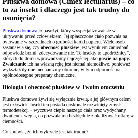
Pluskwa domowa (Cimex lectularius) – co
to za insekt i dlaczego jest tak trudny do
usunięcia?
Pluskwa domowa
to pasożyt, który wyspecjalizował się w
ukrywaniu przed człowiekiem. Jej spłaszczone ciało pozwala na
bytowanie w szczelinach o grubości kartki papieru. Wiele osób
zastanawia się, czy
obecność pluskiew
jest wynikiem zaniedbań –
odpowiedź brzmi: zdecydowanie nie. Te insekty to „podróżnicy”,
których do domu wprowadzamy najczęściej jako
goście na gapę
.
Zwalczanie
ich na własną rękę jest niemal niemożliwe, ponieważ
wykształciły one mechanizmy obronne, w tym odporność na
ogólnodostępne preparaty chemiczne.
Biologia i obecność pluskiew w Twoim otoczeniu
Pluskwa domowa żywi się wyłącznie krwią, a jej głównym celem
jest człowiek. Insekt ten posiada doskonale rozwinięty zmysł
termodetekcji – wyczuwa ciepło naszego ciała oraz wydychany
dwutlenek węgla, co pozwala mu bezbłędnie zlokalizować ofiarę w
ciemności.
Co sprawia, że ich wykrycie jest tak trudne?