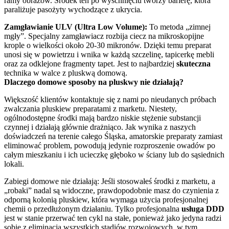
ramy obrazów. Środek ten po wyschnięciu tworzy barierę, która
paraliżuje pasożyty wychodzące z ukrycia.
Zamgławianie ULV (Ultra Low Volume):
To metoda „zimnej
mgły”. Specjalny zamgławiacz rozbija ciecz na mikroskopijne
krople o wielkości około 20-30 mikronów. Dzięki temu preparat
unosi się w powietrzu i wnika w każdą szczelinę, tapicerkę mebli
oraz za odklejone fragmenty tapet. Jest to najbardziej
skuteczna
technika w walce z pluskwą domową.
Dlaczego domowe sposoby na pluskwy nie działają?
Większość klientów kontaktuje się z nami po nieudanych próbach
zwalczania pluskiew preparatami z marketu. Niestety,
ogólnodostępne środki mają bardzo niskie stężenie substancji
czynnej i działają głównie drażniąco. Jak wynika z naszych
doświadczeń na terenie całego Śląska, amatorskie preparaty zamiast
eliminować problem, powodują jedynie rozproszenie owadów po
całym mieszkaniu i ich ucieczkę głęboko w ściany lub do sąsiednich
lokali.
Zabiegi domowe nie działają: Jeśli stosowałeś środki z marketu, a
„robaki” nadal są widoczne, prawdopodobnie masz do czynienia z
odporną kolonią pluskiew, która wymaga użycia profesjonalnej
chemii o przedłużonym działaniu. Tylko profesjonalna
usługa DDD
jest w stanie przerwać ten cykl na stałe, ponieważ jako jedyna radzi
sobie z eliminacją wszystkich stadiów rozwojowych, w tym