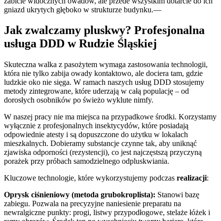
zabicie widocznych owadów, ale przede wszystkim dotarcie do ich
gniazd ukrytych głęboko w strukturze budynku.—
Jak zwalczamy pluskwy? Profesjonalna
usługa DDD w Rudzie Śląskiej
Skuteczna walka z pasożytem wymaga zastosowania technologii,
która nie tylko zabija owady kontaktowo, ale dociera tam, gdzie
ludzkie oko nie sięga. W ramach naszych usług DDD stosujemy
metody zintegrowane, które uderzają w całą populację – od
dorosłych osobników po świeżo wyklute nimfy.
W naszej pracy nie ma miejsca na przypadkowe środki. Korzystamy
wyłącznie z profesjonalnych insektycydów, które posiadają
odpowiednie atesty i są dopuszczone do użytku w lokalach
mieszkalnych. Dobieramy substancje czynne tak, aby uniknąć
zjawiska odporności (rezystencji), co jest najczęstszą przyczyną
porażek przy próbach samodzielnego odpluskwiania.
Kluczowe technologie, które wykorzystujemy podczas
realizacji
:
Oprysk ciśnieniowy (metoda grubokroplista):
Stanowi bazę
zabiegu. Pozwala na precyzyjne naniesienie preparatu na
newralgiczne punkty: progi, listwy przypodłogowe, stelaże łóżek i