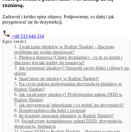
rozniosą.
Zadzwoń i krótko opisz objawy. Podpowiemy, co dalej i jak
przygotować się do dezynsekcji.
+48 533 644 334
Spis treści
Zwalczanie pluskiew w Rudzie Śląskiej – dlaczego
problemu nie wolno ignorować?
Pluskwa domowa (Cimex lectularius) – co to za insekt i
dlaczego jest tak trudny do usunięcia?
Jak rozpoznać pluskwy? Sprawdź swoje łóżko i objawy na
skórze
Skąd biorą się pluskwy w Rudzie Śląskiej?
Na czym polega profesjonalna dezynsekcja pluskiew w
Rudzie Śląskiej?
Jak zwalczamy pluskwy? Profesjonalna usługa DDD w
Rudzie Śląskiej
Jak przygotować mieszkanie i co zrobić po dezynsekcji?
Bezpieczeństwo dla ludzi i zwierząt
Ile kosztuje usuwanie pluskiew w Rudzie Śląskiej?
Świadczymy kompleksowe usługi DDD: dezynsekcja,
deratyzacja, fumigacja
Usługi DDD w Rudzie Śląskiej – dlaczego warto nas