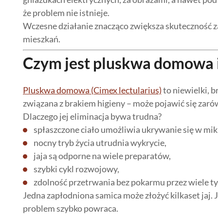
że problem nie istnieje.
Wczesne działanie znacząco zwiększa skuteczność zab
mieszkań.
Czym jest pluskwa domowa i 
Pluskwa domowa (Cimex lectularius)
to niewielki, 
związana z brakiem higieny – może pojawić się zaró
Dlaczego jej eliminacja bywa trudna?
spłaszczone ciało umożliwia ukrywanie się w mik
nocny tryb życia utrudnia wykrycie,
jaja są odporne na wiele preparatów,
szybki cykl rozwojowy,
zdolność przetrwania bez pokarmu przez wiele ty
Jedna zapłodniona samica może złożyć kilkaset jaj.
problem szybko powraca.