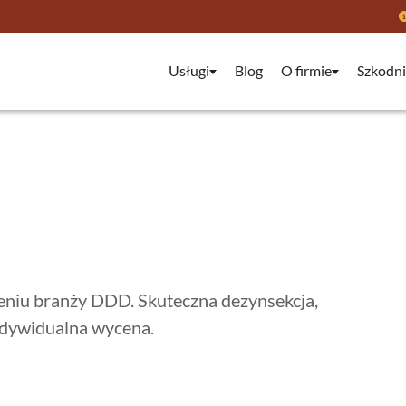
Usługi
Blog
O firmie
Szkodni
eniu branży DDD. Skuteczna dezynsekcja,
ndywidualna wycena.