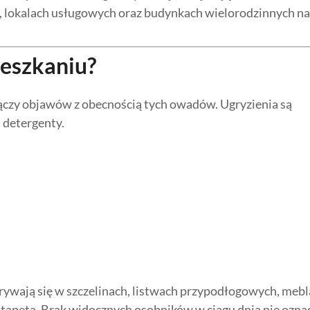
 lokalach usługowych oraz budynkach wielorodzinnych na
ieszkaniu?
łączy objawów z obecnością tych owadów. Ugryzienia są
a detergenty.
rywają się w szczelinach, listwach przypodłogowych, mebl
 tapetą. Brak widocznych osobników w ciągu dnia nie ozna