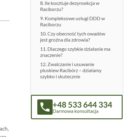
Ile kosztuje dezynsekcja w
Raciborzu?
Kompleksowe usługi DDD w
Raciborzu
Czy obecność tych owadów
jest groźna dla zdrowia?
Dlaczego szybkie działanie ma
znaczenie?
Zwalczanie i usuwanie
pluskiew Racibórz – działamy
szybko i skutecznie
+48 533 644 334
Darmowa konsultacja
ach,
cza,