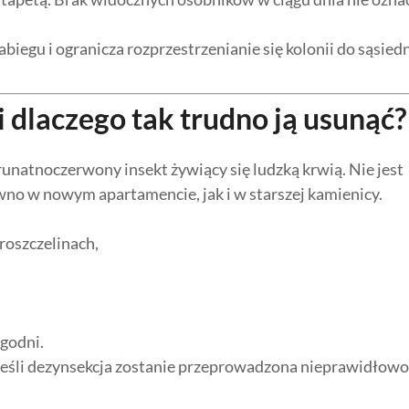
iegu i ogranicza rozprzestrzenianie się kolonii do sąsied
dlaczego tak trudno ją usunąć?
brunatnoczerwony insekt żywiący się ludzką krwią. Nie jest
wno w nowym apartamencie, jak i w starszej kamienicy.
roszczelinach,
godni.
 Jeśli dezynsekcja zostanie przeprowadzona nieprawidłowo