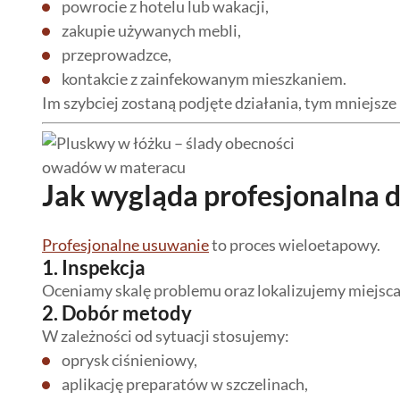
powrocie z hotelu lub wakacji,
zakupie używanych mebli,
przeprowadzce,
kontakcie z zainfekowanym mieszkaniem.
Im szybciej zostaną podjęte działania, tym mniejsze 
Jak wygląda profesjonalna 
Profesjonalne usuwanie
to proces wieloetapowy.
1. Inspekcja
Oceniamy skalę problemu oraz lokalizujemy miejsca
2. Dobór metody
W zależności od sytuacji stosujemy:
oprysk ciśnieniowy,
aplikację preparatów w szczelinach,