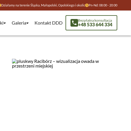
Działamy na terenie Śląska, Małopolski, Opolskiego i okolic
Pn-Nd: 08:00 - 20:00
Bezpłatna konsultacja
ki
Galeria
Kontakt DDD
+48 533 644 334