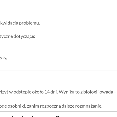
.
likwidacja problemu.
tyczne dotyczące:
yty,
yt w odstępie około 14 dni. Wynika to z biologii owada – 
de osobniki, zanim rozpoczną dalsze rozmnażanie.