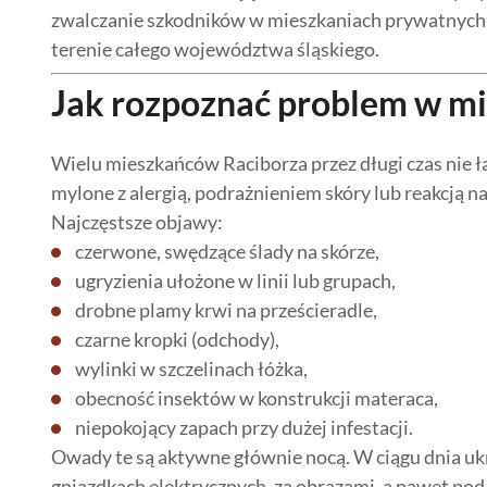
zwalczanie szkodników w mieszkaniach prywatnych,
terenie całego województwa śląskiego.
Jak rozpoznać problem w m
Wielu mieszkańców Raciborza przez długi czas nie 
mylone z alergią, podrażnieniem skóry lub reakcją n
Najczęstsze objawy:
czerwone, swędzące ślady na skórze,
ugryzienia ułożone w linii lub grupach,
drobne plamy krwi na prześcieradle,
czarne kropki (odchody),
wylinki w szczelinach łóżka,
obecność insektów w konstrukcji materaca,
niepokojący zapach przy dużej infestacji.
Owady te są aktywne głównie nocą. W ciągu dnia uk
gniazdkach elektrycznych, za obrazami, a nawet pod