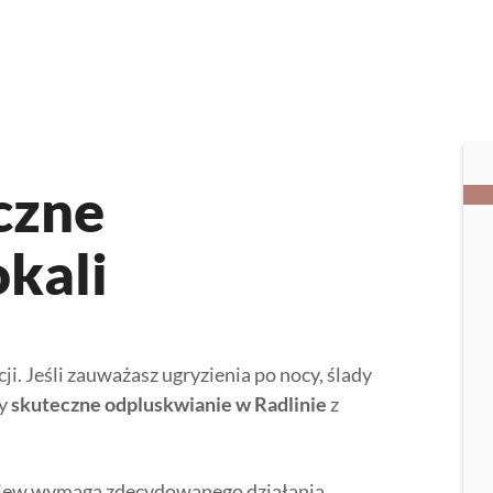
czne
kali
i. Jeśli zauważasz ugryzienia po nocy, ślady
my
skuteczne odpluskwianie w Radlinie
z
skiew wymaga zdecydowanego działania.