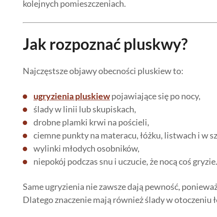
kolejnych pomieszczeniach.
Jak rozpoznać pluskwy?
Najczęstsze objawy obecności pluskiew to:
ugryzienia pluskiew
pojawiające się po nocy,
ślady w linii lub skupiskach,
drobne plamki krwi na pościeli,
ciemne punkty na materacu, łóżku, listwach i w sz
wylinki młodych osobników,
niepokój podczas snu i uczucie, że nocą coś gryzie
Same ugryzienia nie zawsze dają pewność, ponieważ r
Dlatego znaczenie mają również ślady w otoczeniu ł