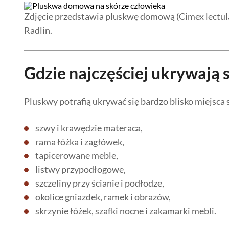
Zdjęcie przedstawia pluskwę domową (Cimex lectula
Radlin.
Gdzie najczęściej ukrywają 
Pluskwy potrafią ukrywać się bardzo blisko miejsca s
szwy i krawędzie materaca,
rama łóżka i zagłówek,
tapicerowane meble,
listwy przypodłogowe,
szczeliny przy ścianie i podłodze,
okolice gniazdek, ramek i obrazów,
skrzynie łóżek, szafki nocne i zakamarki mebli.