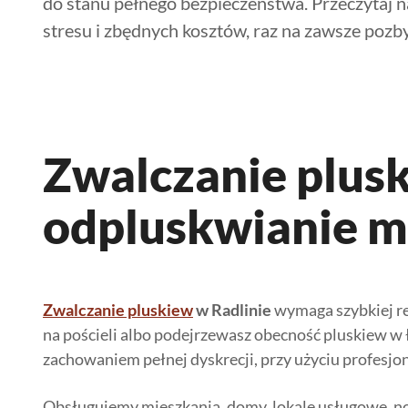
do stanu pełnego bezpieczeństwa. Przeczytaj na
stresu i zbędnych kosztów, raz na zawsze pozby
Zwalczanie plusk
odpluskwianie mi
Zwalczanie pluskiew
w Radlinie
wymaga szybkiej rea
na pościeli albo podejrzewasz obecność pluskiew w
zachowaniem pełnej dyskrecji, przy użyciu profes
Obsługujemy mieszkania, domy, lokale usługowe, no