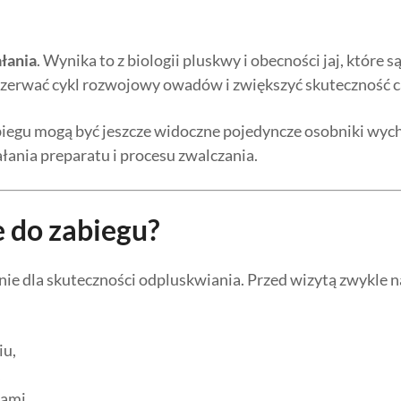
łania
. Wynika to z biologii pluskwy i obecności jaj, które
przerwać cykl rozwojowy owadów i zwiększyć skuteczność c
biegu mogą być jeszcze widoczne pojedyncze osobniki wych
ałania preparatu i procesu zwalczania.
 do zabiegu?
e dla skuteczności odpluskwiania. Przed wizytą zwykle n
iu,
,
iami,