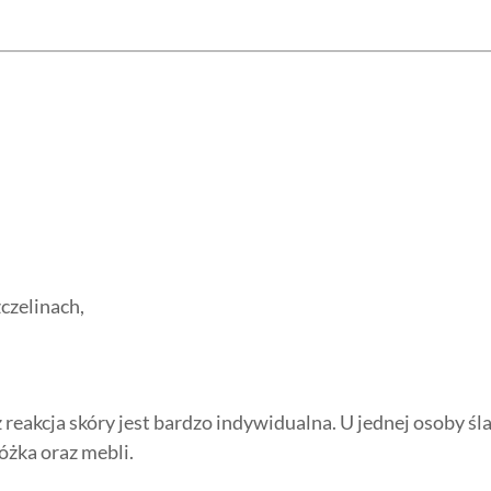
czelinach,
.
eakcja skóry jest bardzo indywidualna. U jednej osoby śla
óżka oraz mebli.