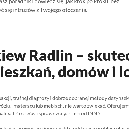
sz poradnik i dowiedz się, jak krok po kroku, bez
ć się intruzów z Twojego otoczenia.
iew Radlin – skute
eszkań, domów i lo
kcji, trafnej diagnozy i dobrze dobranej metody dezynsekcj
 łóżku, materacu lub meblach, nie warto zwlekać. Oferuje
jonalnych środków i sprawdzonych metod DDD.
clegi pracownicze i inne obiekty, w których problem plu