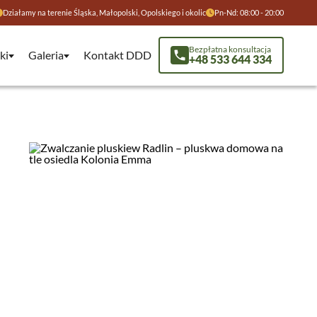
Działamy na terenie Śląska, Małopolski, Opolskiego i okolic
Pn-Nd: 08:00 - 20:00
Bezpłatna konsultacja
ki
Galeria
Kontakt DDD
+48 533 644 334