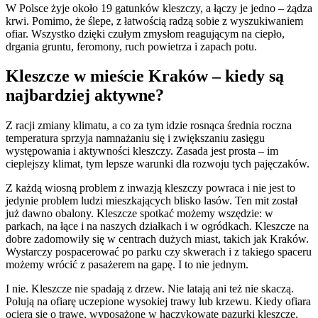
W Polsce żyje około 19 gatunków kleszczy, a łączy je jedno – żądza
krwi. Pomimo, że ślepe, z łatwością radzą sobie z wyszukiwaniem
ofiar. Wszystko dzięki czułym zmysłom reagującym na ciepło,
drgania gruntu, feromony, ruch powietrza i zapach potu.
Kleszcze w mieście Kraków – kiedy są
najbardziej aktywne?
Z racji zmiany klimatu, a co za tym idzie rosnąca średnia roczna
temperatura sprzyja namnażaniu się i zwiększaniu zasięgu
występowania i aktywności kleszczy. Zasada jest prosta – im
cieplejszy klimat, tym lepsze warunki dla rozwoju tych pajęczaków.
Z każdą wiosną problem z inwazją kleszczy powraca i nie jest to
jedynie problem ludzi mieszkających blisko lasów. Ten mit został
już dawno obalony. Kleszcze spotkać możemy wszędzie: w
parkach, na łące i na naszych działkach i w ogródkach. Kleszcze na
dobre zadomowiły się w centrach dużych miast, takich jak Kraków.
Wystarczy pospacerować po parku czy skwerach i z takiego spaceru
możemy wrócić z pasażerem na gapę. I to nie jednym.
I nie. Kleszcze nie spadają z drzew. Nie latają ani też nie skaczą.
Polują na ofiarę uczepione wysokiej trawy lub krzewu. Kiedy ofiara
ociera się o trawę, wyposażone w haczykowate pazurki kleszcze,