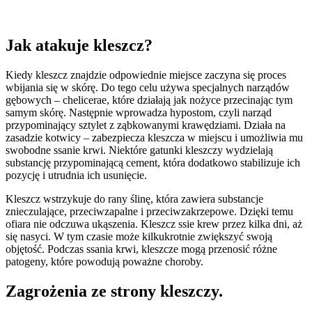
Jak atakuje kleszcz?
Kiedy kleszcz znajdzie odpowiednie miejsce zaczyna się proces
wbijania się w skórę. Do tego celu używa specjalnych narządów
gębowych – chelicerae, które działają jak nożyce przecinając tym
samym skórę. Następnie wprowadza hypostom, czyli narząd
przypominający sztylet z ząbkowanymi krawędziami. Działa na
zasadzie kotwicy – zabezpiecza kleszcza w miejscu i umożliwia mu
swobodne ssanie krwi. Niektóre gatunki kleszczy wydzielają
substancję przypominającą cement, która dodatkowo stabilizuje ich
pozycję i utrudnia ich usunięcie.
Kleszcz wstrzykuje do rany ślinę, która zawiera substancje
znieczulające, przeciwzapalne i przeciwzakrzepowe. Dzięki temu
ofiara nie odczuwa ukąszenia. Kleszcz ssie krew przez kilka dni, aż
się nasyci. W tym czasie może kilkukrotnie zwiększyć swoją
objętość. Podczas ssania krwi, kleszcze mogą przenosić różne
patogeny, które powodują poważne choroby.
Zagrożenia ze strony kleszczy.