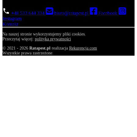
+48 533 644 334
biuro@ratapest.pl
Facebook
Instagram
Kontakt
Na naszej stronie wykorzystujemy pliki cookies.
Przeczytaj więcej:
polityka prywatności
© 2021 - 2026
Ratapest.pl
realizacja
Rekurencja.com
Wszystkie prawa zastrzeżone.