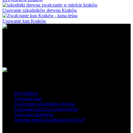
Usuwanie szkodników drewna Kraków
Usuwanie kun Kraków
Ratapest - profesjonalne usługi DDD. Dezynfekcja, dezynsekcja i
deratyzacja na najwyższym poziomie. Działamy na terenie Polski
południowej i centralnej.
Obszar działania
Popularne usługi
Dezynfekcja
Usuwanie kun
Zwalczanie szkodników drewna
Usuwanie barszczu sosnowskiego
Usuwanie alergenów
Ochrona przed szkodnikami HACCP
Skontaktuj się