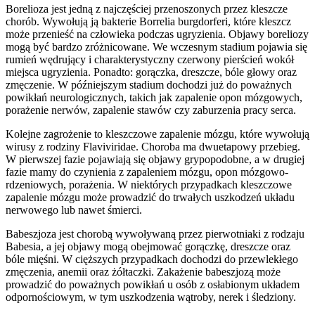
Borelioza jest jedną z najczęściej przenoszonych przez kleszcze
chorób. Wywołują ją bakterie Borrelia burgdorferi, które kleszcz
może przenieść na człowieka podczas ugryzienia. Objawy boreliozy
mogą być bardzo zróżnicowane. We wczesnym stadium pojawia się
rumień wędrujący i charakterystyczny czerwony pierścień wokół
miejsca ugryzienia. Ponadto: gorączka, dreszcze, bóle głowy oraz
zmęczenie. W późniejszym stadium dochodzi już do poważnych
powikłań neurologicznych, takich jak zapalenie opon mózgowych,
porażenie nerwów, zapalenie stawów czy zaburzenia pracy serca.
Kolejne zagrożenie to kleszczowe zapalenie mózgu, które wywołują
wirusy z rodziny Flaviviridae. Choroba ma dwuetapowy przebieg.
W pierwszej fazie pojawiają się objawy grypopodobne, a w drugiej
fazie mamy do czynienia z zapaleniem mózgu, opon mózgowo-
rdzeniowych, porażenia. W niektórych przypadkach kleszczowe
zapalenie mózgu może prowadzić do trwałych uszkodzeń układu
nerwowego lub nawet śmierci.
Babeszjoza jest chorobą wywoływaną przez pierwotniaki z rodzaju
Babesia, a jej objawy mogą obejmować gorączkę, dreszcze oraz
bóle mięśni. W cięższych przypadkach dochodzi do przewlekłego
zmęczenia, anemii oraz żółtaczki. Zakażenie babeszjozą może
prowadzić do poważnych powikłań u osób z osłabionym układem
odpornościowym, w tym uszkodzenia wątroby, nerek i śledziony.