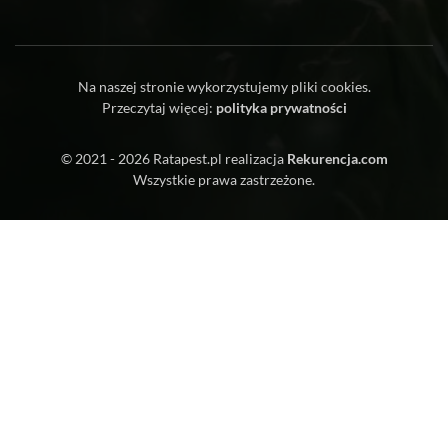
Na naszej stronie wykorzystujemy pliki cookies.
Przeczytaj więcej:
polityka prywatności
© 2021 - 2026
Ratapest.pl
realizacja
Rekurencja.com
Wszystkie prawa zastrzeżone.