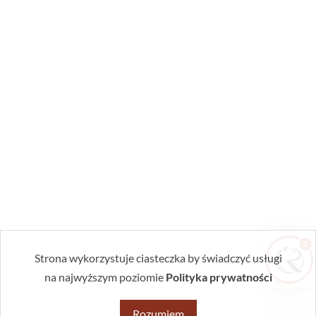
Zrobiłem/am już coś sam/a przed zabiegiem
— pomogłem czy zaszkodziłem?
Jak przygotować mieszkanie do zabiegu?
Ile trwa taki zabieg?
Czy muszę wyprowadzić się na czas
zabiegu?
1
Strona wykorzystuje ciasteczka by świadczyć usługi
na najwyższym poziomie
Polityka prywatności
Rozumiem