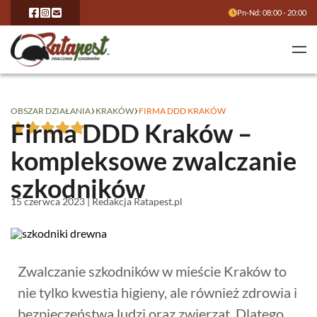
Pn-Nd: 08:00 - 20:00
›
›
OBSZAR DZIAŁANIA
KRAKÓW
FIRMA DDD KRAKÓW
Firma DDD Kraków –
kompleksowe zwalczanie
szkodników
15 czerwca 2023 | Redakcja Ratapest.pl
Zwalczanie szkodników w mieście Kraków to
nie tylko kwestia higieny, ale również zdrowia i
bezpieczeństwa ludzi oraz zwierząt. Dlatego