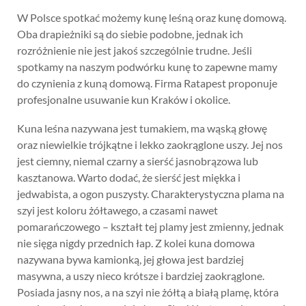
W Polsce spotkać możemy kunę leśną oraz kunę domową.
Oba drapieżniki są do siebie podobne, jednak ich
rozróżnienie nie jest jakoś szczególnie trudne. Jeśli
spotkamy na naszym podwórku kunę to zapewne mamy
do czynienia z kuną domową. Firma Ratapest proponuje
profesjonalne usuwanie kun Kraków i okolice.
Kuna leśna nazywana jest tumakiem, ma wąską głowę
oraz niewielkie trójkątne i lekko zaokrąglone uszy. Jej nos
jest ciemny, niemal czarny a sierść jasnobrązowa lub
kasztanowa. Warto dodać, że sierść jest miękka i
jedwabista, a ogon puszysty. Charakterystyczna plama na
szyi jest koloru żółtawego, a czasami nawet
pomarańczowego – kształt tej plamy jest zmienny, jednak
nie sięga nigdy przednich łap. Z kolei kuna domowa
nazywana bywa kamionką, jej głowa jest bardziej
masywna, a uszy nieco krótsze i bardziej zaokrąglone.
Posiada jasny nos, a na szyi nie żółtą a białą plamę, która