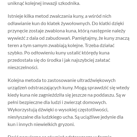
uniknąć kolejnej inwazji szkodnika.
Istnieje kilka metod zwalczania kuny, a wśród nich
odławianie kun do klatek żywołownych. Do klatki dzięki
przynęcie zostaje zwabiona kuna, którą następnie należy
wywieźć z dala od zabudowań. Pamiętajmy, że kuny znaczą
teren a tym samym zwabiają kolejne. Trzeba działać
szybko. Po odłowieniu kuny ustalić którędy kuna
przedostała się do środka i jak najszybciej załatać
nieszczelności.
Kolejna metoda to zastosowanie ultradźwiękowych
urządzeń odstraszających kuny. Mogą sprawdzić się wtedy
kiedy kuna nie zagnieździła się jeszcze na poddaszu. Są w
pełni bezpieczne dla ludzi i zwierząt domowych.
Wykorzystują dźwięki o wysokiej częstotliwości,
niesłyszalne dla ludzkiego ucha. Są uciążliwe jedynie dla
kun i innych niewielkich gryzoni.
Dość popularne są również odstraszacze w formie