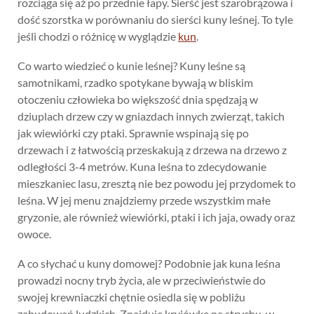
rozciąga się aż po przednie łapy. Sierść jest szarobrązowa i
dość szorstka w porównaniu do sierści kuny leśnej. To tyle
jeśli chodzi o różnicę w wyglądzie
kun
.
Co warto wiedzieć o kunie leśnej? Kuny leśne są
samotnikami, rzadko spotykane bywają w bliskim
otoczeniu człowieka bo większość dnia spędzają w
dziuplach drzew czy w gniazdach innych zwierząt, takich
jak wiewiórki czy ptaki. Sprawnie wspinają się po
drzewach i z łatwością przeskakują z drzewa na drzewo z
odległości 3-4 metrów. Kuna leśna to zdecydowanie
mieszkaniec lasu, zresztą nie bez powodu jej przydomek to
leśna. W jej menu znajdziemy przede wszystkim małe
gryzonie, ale również wiewiórki, ptaki i ich jaja, owady oraz
owoce.
A co słychać u kuny domowej? Podobnie jak kuna leśna
prowadzi nocny tryb życia, ale w przeciwieństwie do
swojej krewniaczki chętnie osiedla się w pobliżu
zabudowań ludzkich. Znajduje kryjówkę na strychu, w