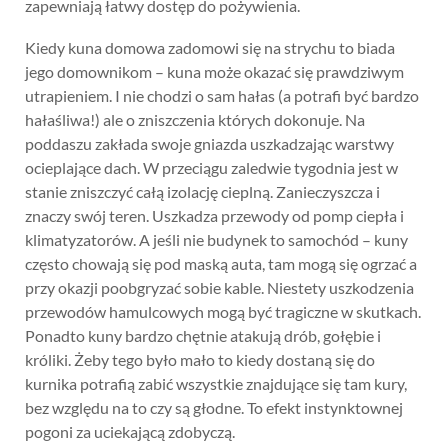
zapewniają łatwy dostęp do pożywienia.
Kiedy kuna domowa zadomowi się na strychu to biada
jego domownikom – kuna może okazać się prawdziwym
utrapieniem. I nie chodzi o sam hałas (a potrafi być bardzo
hałaśliwa!) ale o zniszczenia których dokonuje. Na
poddaszu zakłada swoje gniazda uszkadzając warstwy
ocieplające dach. W przeciągu zaledwie tygodnia jest w
stanie zniszczyć całą izolację cieplną. Zanieczyszcza i
znaczy swój teren. Uszkadza przewody od pomp ciepła i
klimatyzatorów. A jeśli nie budynek to samochód – kuny
często chowają się pod maską auta, tam mogą się ogrzać a
przy okazji poobgryzać sobie kable. Niestety uszkodzenia
przewodów hamulcowych mogą być tragiczne w skutkach.
Ponadto kuny bardzo chętnie atakują drób, gołębie i
króliki. Żeby tego było mało to kiedy dostaną się do
kurnika potrafią zabić wszystkie znajdujące się tam kury,
bez względu na to czy są głodne. To efekt instynktownej
pogoni za uciekającą zdobyczą.