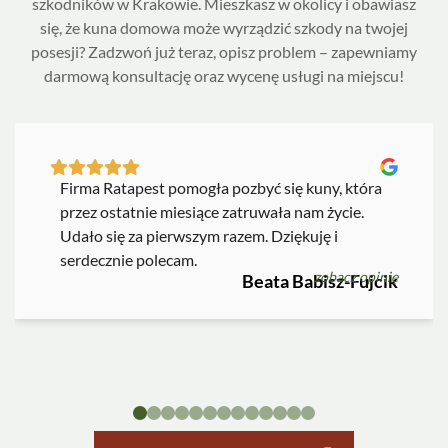
szkodników w Krakowie. Mieszkasz w okolicy i obawiasz
się, że kuna domowa może wyrządzić szkody na twojej
posesji? Zadzwoń już teraz, opisz problem – zapewniamy
darmową konsultację oraz wycenę usługi na miejscu!
Firma Ratapest pomogła pozbyć się kuny, która
przez ostatnie miesiące zatruwała nam życie.
Udało się za pierwszym razem. Dziękuję i
serdecznie polecam.
zobacz opinię
Beata Babisz-Fujcik