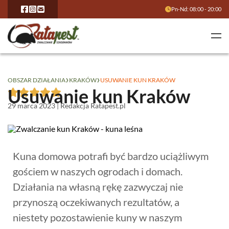
Pn-Nd: 08:00 - 20:00
›
›
OBSZAR DZIAŁANIA
KRAKÓW
USUWANIE KUN KRAKÓW
Usuwanie kun Kraków
29 marca 2023 | Redakcja Ratapest.pl
Kuna domowa potrafi być bardzo uciążliwym
gościem w naszych ogrodach i domach.
Działania na własną rękę zazwyczaj nie
przynoszą oczekiwanych rezultatów, a
niestety pozostawienie kuny w naszym