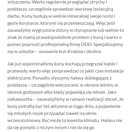
zniszczenia. Warto regularnie przeglądać strychy i
poddasza, szczególnie sprawdzać warstwę izolacyjną
dachu. Kuny budują w wełnie mineralnej swoje norki i
gęste korytarze, którymi się przemieszczają. Więc jeśli
zauważymy wygryzione dziury w styropianie lub wełnie to
znak że mamy prawdopodobnie problem z kuną i warto o
pomoc poprosić profesjonalną firmę DDD. Specjalizujemy
się w usłudze – usuwanie kun Kraków i okolice.
Jak już wspominaliśmy kuny kochają przegryzać kable i
przewody, warto więc posprawdzać co jakiś czas instalacje
elektryczne. Ponadto słyszymy hałasy dobiegające z
poddasza – szczególnie wieczorami, w okresie letnim, w
okresie godowym albo kiedy pojawiają się młode. Jako
ciekawostka – zauważyliśmy w ramach realizacji zleceń, że
kuny potrafią być też aktywne w ciągu dnia, a pojawienie
się młodych może przypadać nawet na okres
wczesnozimowy. Być może to kwestia klimatu. Hałasu nie
da się pomylić z niczym innym i nie da się go