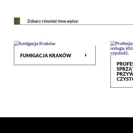
Zobacz również inne wpisy:
arrow_right
FUMIGACJA KRAKÓW
PROFE
SPRZĄ
PRZYW
CZYST