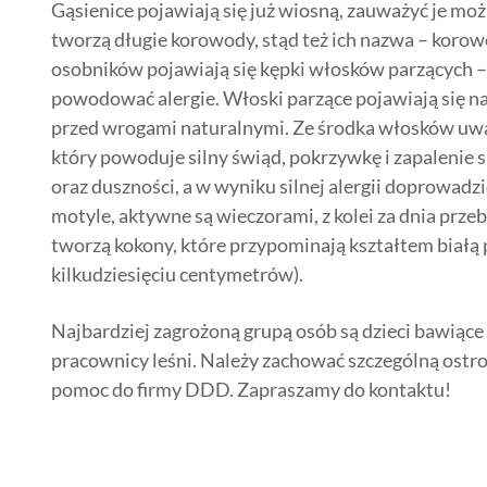
Gąsienice pojawiają się już wiosną, zauważyć je mo
tworzą długie korowody, stąd też ich nazwa – korow
osobników pojawiają się kępki włosków parzących – 
powodować alergie. Włoski parzące pojawiają się na
przed wrogami naturalnymi. Ze środka włosków uwal
który powoduje silny świąd, pokrzywkę i zapalenie 
oraz duszności, a w wyniku silnej alergii doprowadz
motyle, aktywne są wieczorami, z kolei za dnia pr
tworzą kokony, które przypominają kształtem białą 
kilkudziesięciu centymetrów).
Najbardziej zagrożoną grupą osób są dzieci bawiące
pracownicy leśni. Należy zachować szczególną ostroż
pomoc do firmy DDD. Zapraszamy do kontaktu!