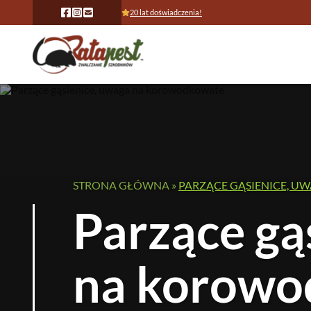
20 lat doświadczenia!
STRONA GŁÓWNA
»
PARZĄCE GĄSIENICE, 
Parzące gą
na korowo