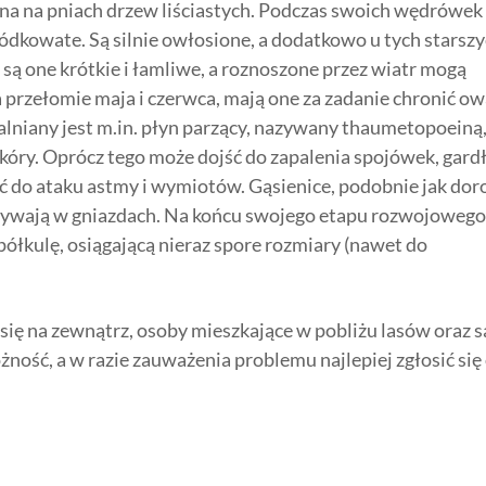
żna na pniach drzew liściastych. Podczas swoich wędrówek
ódkowate. Są silnie owłosione, a dodatkowo u tych starsz
są one krótkie i łamliwe, a roznoszone przez wiatr mogą
 przełomie maja i czerwca, mają one za zadanie chronić o
niany jest m.in. płyn parzący, nazywany thaumetopoeiną
skóry. Oprócz tego może dojść do zapalenia spojówek, gard
ić do ataku astmy i wymiotów. Gąsienice, podobnie jak dor
zebywają w gniazdach. Na końcu swojego etapu rozwojowego
półkulę, osiągającą nieraz spore rozmiary (nawet do
 się na zewnątrz, osoby mieszkające w pobliżu lasów oraz 
ność, a w razie zauważenia problemu najlepiej zgłosić się