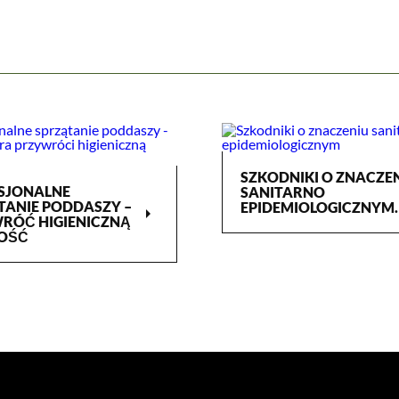
SZKODNIKI O ZNACZE
SJONALNE
SANITARNO
TANIE PODDASZY –
EPIDEMIOLOGICZNYM.
arrow_right
RÓĆ HIGIENICZNĄ
OŚĆ