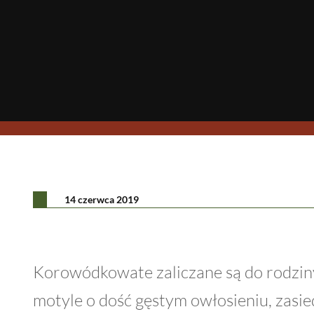
14 czerwca 2019
Korowódkowate zaliczane są do rodzi
motyle o dość gęstym owłosieniu, zasied