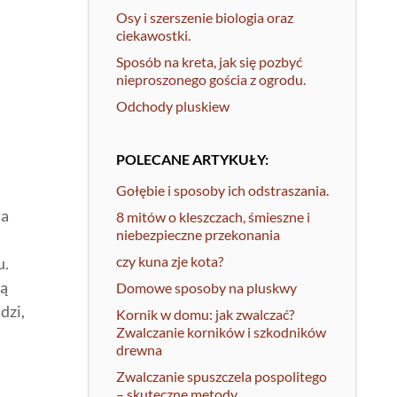
Osy i szerszenie biologia oraz
ciekawostki.
Sposób na kreta, jak się pozbyć
nieproszonego gościa z ogrodu.
Odchody pluskiew
POLECANE ARTYKUŁY:
Gołębie i sposoby ich odstraszania.
Na
8 mitów o kleszczach, śmieszne i
niebezpieczne przekonania
czy kuna zje kota?
u.
ią
Domowe sposoby na pluskwy
dzi,
Kornik w domu: jak zwalczać?
Zwalczanie korników i szkodników
drewna
Zwalczanie spuszczela pospolitego
– skuteczne metody