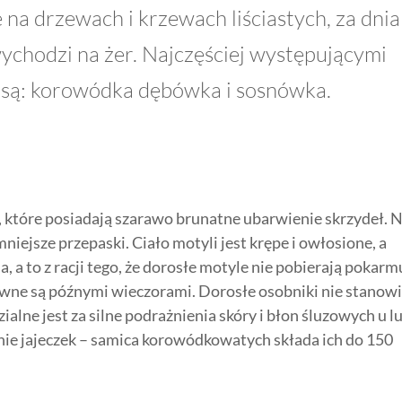
e na drzewach i krzewach liściastych, za dnia
ychodzi na żer. Najczęściej występującymi
są: korowódka dębówka i sosnówka.
 które posiadają szarawo brunatne ubarwienie skrzydeł. 
niejsze przepaski. Ciało motyli jest krępe i owłosione, a
a, a to z racji tego, że dorosłe motyle nie pobierają pokarm
wne są późnymi wieczorami. Dorosłe osobniki nie stanow
lne jest za silne podrażnienia skóry i błon śluzowych u lu
enie jajeczek – samica korowódkowatych składa ich do 150