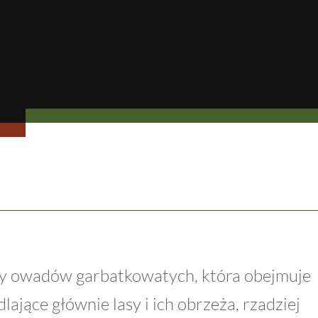
ny owadów garbatkowatych, która obejmuje
lające głównie lasy i ich obrzeża, rzadziej