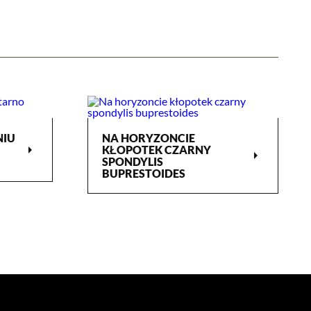
NIU
NA HORYZONCIE
arrow_right
KŁOPOTEK CZARNY
arrow_right
SPONDYLIS
BUPRESTOIDES
Ratapest