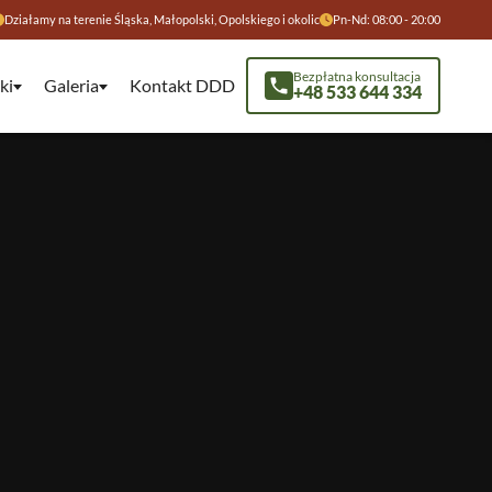
Działamy na terenie Śląska, Małopolski, Opolskiego i okolic
Pn-Nd: 08:00 - 20:00
Bezpłatna konsultacja
ki
Galeria
Kontakt DDD
+48 533 644 334