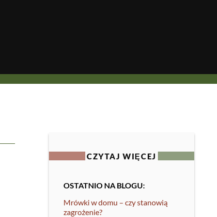
CZYTAJ WIĘCEJ
OSTATNIO NA BLOGU:
Mrówki w domu – czy stanowią
zagrożenie?