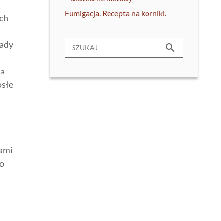
Fumigacja. Recepta na korniki.
ych
wady
search
,
ła
osłe
sami
 o