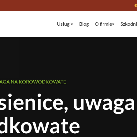
Usługi
Blog
O firmie
Szkodni
UWAGA NA KOROWODKOWATE
sienice, uwaga
dkowate