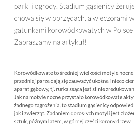
parki i ogrody. Stadium gąsienicy żeruj
chowa się w oprzędach, a wieczorami w
gatunkami korowódkowatych w Polsce 
Zapraszamy na artykuł!
Korowódkowate to średniej wielkości motyle nocne,
przedniej parze dają się zauważyć ukośne i nieco ciem
aparat gębowy, tj. rurka ssąca jest silnie zredukowan
Jak na motyle nocne przystało korowódkowate akty
żadnego zagrożenia, to stadium gąsienicy odpowiedzia
jak i zwierząt. Zadaniem dorosłych motyli jest złoż
sztuk, późnym latem, w górnej części korony drzew.