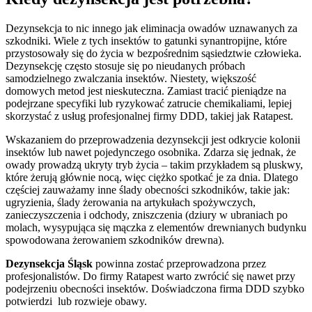
Dezynsekcja to nic innego jak eliminacja owadów uznawanych za
szkodniki. Wiele z tych insektów to gatunki synantropijne, które
przystosowały się do życia w bezpośrednim sąsiedztwie człowieka.
Dezynsekcję często stosuje się po nieudanych próbach
samodzielnego zwalczania insektów. Niestety, większość
domowych metod jest nieskuteczna. Zamiast tracić pieniądze na
podejrzane specyfiki lub ryzykować zatrucie chemikaliami, lepiej
skorzystać z usług profesjonalnej firmy DDD, takiej jak Ratapest.
Wskazaniem do przeprowadzenia dezynsekcji jest odkrycie kolonii
insektów lub nawet pojedynczego osobnika. Zdarza się jednak, że
owady prowadzą ukryty tryb życia – takim przykładem są pluskwy,
które żerują głównie nocą, więc ciężko spotkać je za dnia. Dlatego
częściej zauważamy inne ślady obecności szkodników, takie jak:
ugryzienia, ślady żerowania na artykułach spożywczych,
zanieczyszczenia i odchody, zniszczenia (dziury w ubraniach po
molach, wysypująca się mączka z elementów drewnianych budynku
spowodowana żerowaniem szkodników drewna).
Dezynsekcja Śląsk
powinna zostać przeprowadzona przez
profesjonalistów. Do firmy Ratapest warto zwrócić się nawet przy
podejrzeniu obecności insektów. Doświadczona firma DDD szybko
potwierdzi lub rozwieje obawy.