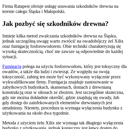
Firma Ratapest oferuje usługę usuwania szkodników drewna na
terenie całego Śląska i Małopolski.
Jak pozbyć się szkodników drewna?
Istnieje kilka metod zwalczania szkodników drewna na Śląsku,
jednak szczególną uwagę warto zwrócić na owadobójczy żel Xilix
oraz fumigację fosforowodorem. Obie techniki charakteryzują się
wysoką skutecznością, choć nie zawsze są odpowiednie do każdej
sytuacji.
Fumigacja
polega na użyciu fosforowodoru, który jest toksyczny dla
owadów, a także dla ludzi i zwierząt. Ze względu na swoją
toksyczność, zabieg ten może być wykonywany wyłącznie przez
wykwalifikowane firmy. Fumigacja znajduje zastosowanie w
zabytkowych budynkach, skansenach, domach z drewnianą
konstrukcją oraz w silosach ze zbożem. Jest szczególnie skuteczna,
gdy nie można dokładnie określić, gdzie znajdują się owady, lub
gdy dostęp do zainfekowanych elementów drewnianych jest
utrudniony. Niestety, procedura ta wymaga wyłączenia budynku z
użytkowania na około dwa tygodnie.
Metoda z użyciem żelu Xilix nie wymaga tak długiego wyłączenia
budynku z użytkowania, jednak konieczny jest łatwy dostęp do