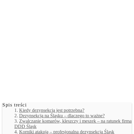
Spis treści
Kiedy dezynsekcja jest potrzebna?
Dezynsekcja na Śląsku – dlaczego to ważne?
Zwalczanie komarów, kleszczy i meszek – na ratunek firma
DDD Śląsk
Korniki atakują – profesjonalna dezynsekcja Śląsk