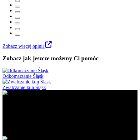
Zobacz więcej opinii
Zobacz jak jeszcze możemy Ci pomóc
Odkomarzanie Śląsk
Zwalczanie kun Śląsk
Ratapest - profesjonalne usługi DDD. Dezynfekcja, dezynsekcja i
deratyzacja na najwyższym poziomie. Działamy na terenie Polski
południowej i centralnej.
Obszar działania