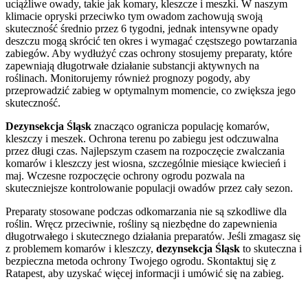
uciążliwe owady, takie jak komary, kleszcze i meszki. W naszym
klimacie opryski przeciwko tym owadom zachowują swoją
skuteczność średnio przez 6 tygodni, jednak intensywne opady
deszczu mogą skrócić ten okres i wymagać częstszego powtarzania
zabiegów. Aby wydłużyć czas ochrony stosujemy preparaty, które
zapewniają długotrwałe działanie substancji aktywnych na
roślinach. Monitorujemy również prognozy pogody, aby
przeprowadzić zabieg w optymalnym momencie, co zwiększa jego
skuteczność.
Dezynsekcja Śląsk
znacząco ogranicza populację komarów,
kleszczy i meszek. Ochrona terenu po zabiegu jest odczuwalna
przez długi czas. Najlepszym czasem na rozpoczęcie zwalczania
komarów i kleszczy jest wiosna, szczególnie miesiące kwiecień i
maj. Wczesne rozpoczęcie ochrony ogrodu pozwala na
skuteczniejsze kontrolowanie populacji owadów przez cały sezon.
Preparaty stosowane podczas odkomarzania nie są szkodliwe dla
roślin. Wręcz przeciwnie, rośliny są niezbędne do zapewnienia
długotrwałego i skutecznego działania preparatów. Jeśli zmagasz się
z problemem komarów i kleszczy,
dezynsekcja Śląsk
to skuteczna i
bezpieczna metoda ochrony Twojego ogrodu. Skontaktuj się z
Ratapest, aby uzyskać więcej informacji i umówić się na zabieg.