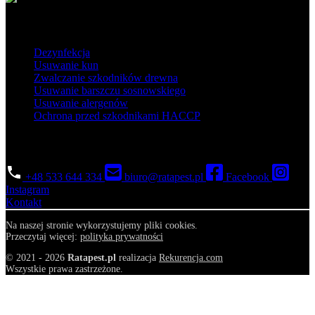
Popularne usługi
Dezynfekcja
Usuwanie kun
Zwalczanie szkodników drewna
Usuwanie barszczu sosnowskiego
Usuwanie alergenów
Ochrona przed szkodnikami HACCP
Skontaktuj się
+48 533 644 334
biuro@ratapest.pl
Facebook
Instagram
Kontakt
Na naszej stronie wykorzystujemy pliki cookies.
Przeczytaj więcej:
polityka prywatności
© 2021 - 2026
Ratapest.pl
realizacja
Rekurencja.com
Wszystkie prawa zastrzeżone.