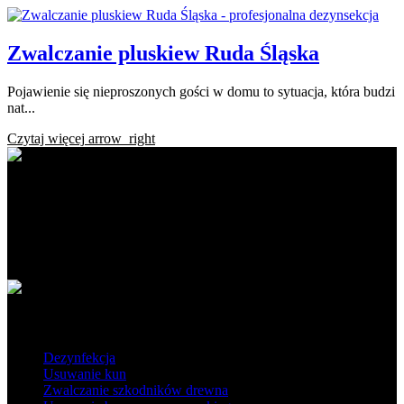
Zwalczanie pluskiew Ruda Śląska
Pojawienie się nieproszonych gości w domu to sytuacja, która budzi
nat...
Czytaj więcej
arrow_right
Ratapest - profesjonalne usługi DDD. Dezynfekcja, dezynsekcja i
deratyzacja na najwyższym poziomie. Działamy na terenie Polski
południowej i centralnej.
Obszar działania
Popularne usługi
Dezynfekcja
Usuwanie kun
Zwalczanie szkodników drewna