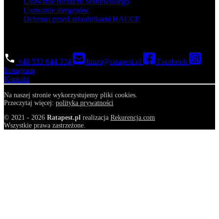
Usuwanie barszczu sosnowskiego
Usuwanie alergenów
Ochrona przed szkodnikami HACCP
Skontaktuj się
+48 533 644 334
biuro@ratapest.pl
Facebook
Instagram
Kontakt
Na naszej stronie wykorzystujemy pliki cookies.
Przeczytaj więcej:
polityka prywatności
© 2021 - 2026
Ratapest.pl
realizacja
Rekurencja.com
Wszystkie prawa zastrzeżone.