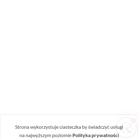
Zrobiłem/am już coś sam/a przed zabiegiem
— pomogłem czy zaszkodziłem?
Jak przygotować mieszkanie do zabiegu?
Ile trwa taki zabieg?
Czy muszę wyprowadzić się na czas
zabiegu?
1
Strona wykorzystuje ciasteczka by świadczyć usługi
na najwyższym poziomie
Polityka prywatności