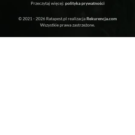
Przeczytaj więcej:
polityka prywatności
© 2021 - 2026
Ratapest.pl
realizacja
Rekurencja.com
Wszystkie prawa zastrzeżone.