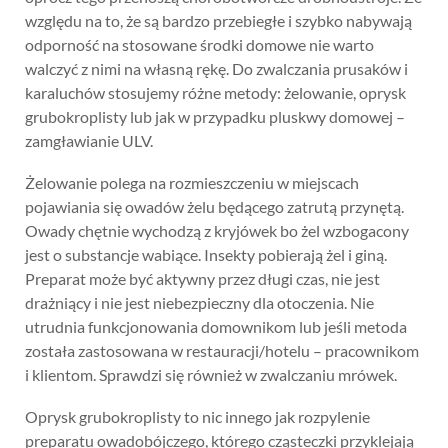
względu na to, że są bardzo przebiegłe i szybko nabywają
odporność na stosowane środki domowe nie warto
walczyć z nimi na własną rękę. Do zwalczania prusaków i
karaluchów stosujemy różne metody: żelowanie, oprysk
grubokroplisty lub jak w przypadku pluskwy domowej –
zamgławianie ULV.
Żelowanie polega na rozmieszczeniu w miejscach
pojawiania się owadów żelu będącego zatrutą przynętą.
Owady chętnie wychodzą z kryjówek bo żel wzbogacony
jest o substancje wabiące. Insekty pobierają żel i giną.
Preparat może być aktywny przez długi czas, nie jest
drażniący i nie jest niebezpieczny dla otoczenia. Nie
utrudnia funkcjonowania domownikom lub jeśli metoda
została zastosowana w restauracji/hotelu – pracownikom
i klientom. Sprawdzi się również w zwalczaniu mrówek.
Oprysk grubokroplisty to nic innego jak rozpylenie
preparatu owadobójczego, którego cząsteczki przyklejają