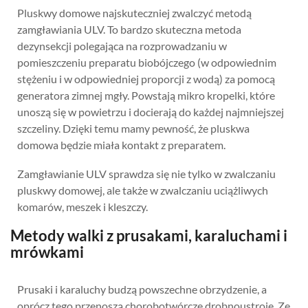
Pluskwy domowe najskuteczniej zwalczyć metodą
zamgławiania ULV. To bardzo skuteczna metoda
dezynsekcji polegająca na rozprowadzaniu w
pomieszczeniu preparatu biobójczego (w odpowiednim
stężeniu i w odpowiedniej proporcji z wodą) za pomocą
generatora zimnej mgły. Powstają mikro kropelki, które
unoszą się w powietrzu i docierają do każdej najmniejszej
szczeliny. Dzięki temu mamy pewność, że pluskwa
domowa będzie miała kontakt z preparatem.
Zamgławianie ULV sprawdza się nie tylko w zwalczaniu
pluskwy domowej, ale także w zwalczaniu uciążliwych
komarów, meszek i kleszczy.
Metody walki z prusakami, karaluchami i
mrówkami
Prusaki i karaluchy budzą powszechne obrzydzenie, a
oprócz tego przenoszą chorobotwórcze drobnoustroje. Ze