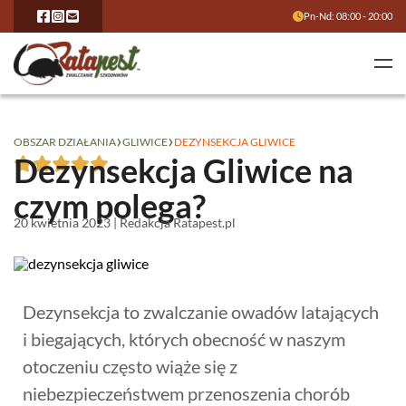
Pn-Nd: 08:00 - 20:00
›
›
OBSZAR DZIAŁANIA
GLIWICE
DEZYNSEKCJA GLIWICE
Dezynsekcja Gliwice na
czym polega?
20 kwietnia 2023 | Redakcja Ratapest.pl
Dezynsekcja to zwalczanie owadów latających
i biegających, których obecność w naszym
otoczeniu często wiąże się z
niebezpieczeństwem przenoszenia chorób