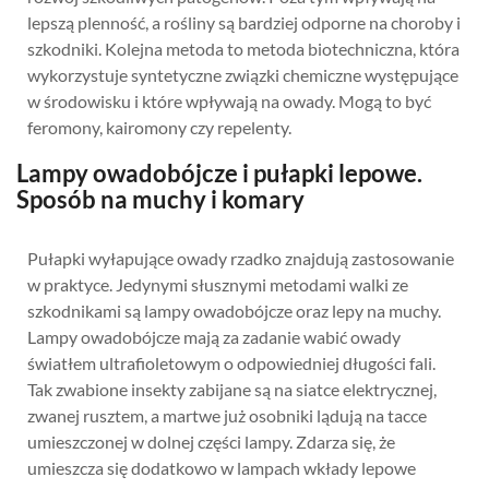
lepszą plenność, a rośliny są bardziej odporne na choroby i
szkodniki. Kolejna metoda to metoda biotechniczna, która
wykorzystuje syntetyczne związki chemiczne występujące
w środowisku i które wpływają na owady. Mogą to być
feromony, kairomony czy repelenty.
Lampy owadobójcze i pułapki lepowe.
Sposób na muchy i komary
Pułapki wyłapujące owady rzadko znajdują zastosowanie
w praktyce. Jedynymi słusznymi metodami walki ze
szkodnikami są lampy owadobójcze oraz lepy na muchy.
Lampy owadobójcze mają za zadanie wabić owady
światłem ultrafioletowym o odpowiedniej długości fali.
Tak zwabione insekty zabijane są na siatce elektrycznej,
zwanej rusztem, a martwe już osobniki lądują na tacce
umieszczonej w dolnej części lampy. Zdarza się, że
umieszcza się dodatkowo w lampach wkłady lepowe