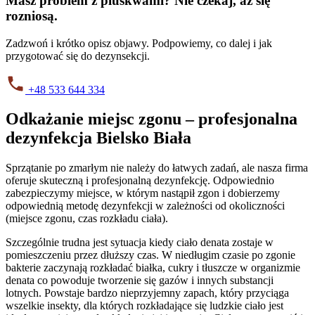
Masz problem z pluskwami? Nie czekaj, aż się
rozniosą.
Zadzwoń i krótko opisz objawy. Podpowiemy, co dalej i jak
przygotować się do dezynsekcji.
+48 533 644 334
Odkażanie miejsc zgonu – profesjonalna
dezynfekcja Bielsko Biała
Sprzątanie po zmarłym nie należy do łatwych zadań, ale nasza firma
oferuje skuteczną i profesjonalną dezynfekcję. Odpowiednio
zabezpieczymy miejsce, w którym nastąpił zgon i dobierzemy
odpowiednią metodę dezynfekcji w zależności od okoliczności
(miejsce zgonu, czas rozkładu ciała).
Szczególnie trudna jest sytuacja kiedy ciało denata zostaje w
pomieszczeniu przez dłuższy czas. W niedługim czasie po zgonie
bakterie zaczynają rozkładać białka, cukry i tłuszcze w organizmie
denata co powoduje tworzenie się gazów i innych substancji
lotnych. Powstaje bardzo nieprzyjemny zapach, który przyciąga
wszelkie insekty, dla których rozkładające się ludzkie ciało jest