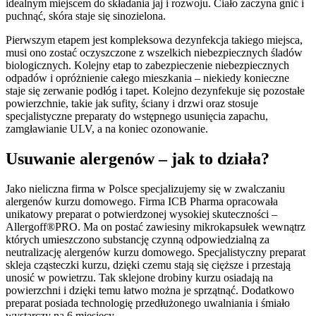
idealnym miejscem do składania jaj i rozwoju. Ciało zaczyna gnić i
puchnąć, skóra staje się sinozielona.
Pierwszym etapem jest kompleksowa dezynfekcja takiego miejsca,
musi ono zostać oczyszczone z wszelkich niebezpiecznych śladów
biologicznych. Kolejny etap to zabezpieczenie niebezpiecznych
odpadów i opróżnienie całego mieszkania – niekiedy konieczne
staje się zerwanie podłóg i tapet. Kolejno dezynfekuje się pozostałe
powierzchnie, takie jak sufity, ściany i drzwi oraz stosuje
specjalistyczne preparaty do wstępnego usunięcia zapachu,
zamgławianie ULV, a na koniec ozonowanie.
Usuwanie alergenów – jak to działa?
Jako nieliczna firma w Polsce specjalizujemy się w zwalczaniu
alergenów kurzu domowego. Firma ICB Pharma opracowała
unikatowy preparat o potwierdzonej wysokiej skuteczności –
Allergoff®PRO. Ma on postać zawiesiny mikrokapsułek wewnątrz
których umieszczono substancję czynną odpowiedzialną za
neutralizację alergenów kurzu domowego. Specjalistyczny preparat
skleja cząsteczki kurzu, dzięki czemu stają się cięższe i przestają
unosić w powietrzu. Tak sklejone drobiny kurzu osiadają na
powierzchni i dzięki temu łatwo można je sprzątnąć. Dodatkowo
preparat posiada technologię przedłużonego uwalniania i śmiało
wystarczy na 6 miesięcy.