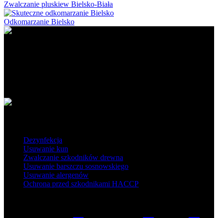
Zwalczanie pluskiew Bielsko-Biała
Odkomarzanie Bielsko
Ratapest - profesjonalne usługi DDD. Dezynfekcja, dezynsekcja i
deratyzacja na najwyższym poziomie. Działamy na terenie Polski
południowej i centralnej.
Obszar działania
Popularne usługi
Dezynfekcja
Usuwanie kun
Zwalczanie szkodników drewna
Usuwanie barszczu sosnowskiego
Usuwanie alergenów
Ochrona przed szkodnikami HACCP
Skontaktuj się