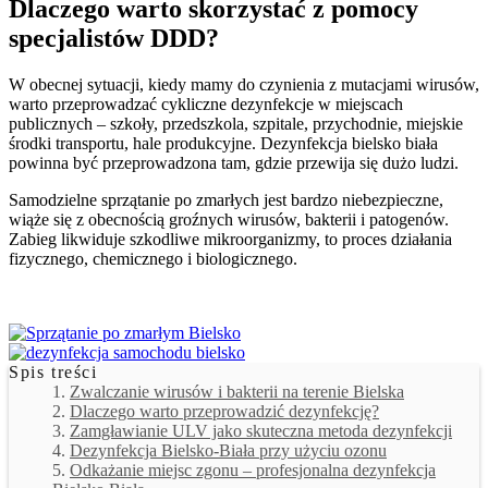
Dlaczego warto skorzystać z pomocy
specjalistów DDD?
W obecnej sytuacji, kiedy mamy do czynienia z mutacjami wirusów,
warto przeprowadzać cykliczne dezynfekcje w miejscach
publicznych – szkoły, przedszkola, szpitale, przychodnie, miejskie
środki transportu, hale produkcyjne. Dezynfekcja bielsko biała
powinna być przeprowadzona tam, gdzie przewija się dużo ludzi.
Samodzielne sprzątanie po zmarłych jest bardzo niebezpieczne,
wiąże się z obecnością groźnych wirusów, bakterii i patogenów.
Zabieg likwiduje szkodliwe mikroorganizmy, to proces działania
fizycznego, chemicznego i biologicznego.
Spis treści
Zwalczanie wirusów i bakterii na terenie Bielska
Dlaczego warto przeprowadzić dezynfekcję?
Zamgławianie ULV jako skuteczna metoda dezynfekcji
Dezynfekcja Bielsko-Biała przy użyciu ozonu
Odkażanie miejsc zgonu – profesjonalna dezynfekcja