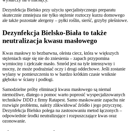
Dezynfekcja Bielsko przy użyciu specjalistycznego preparatu
skutecznie zmniejsza nie tylko stężenie roztoczy kurzu domowego
ale także pozostałe alergeny – pyłki roślin, sierść, grzyby pleśniowe.
Dezynfekcja Bielsko-Biała to także
neutralizacja kwasu masłowego
Kwas masłowy to bezbarwna, oleista ciecz, która w większych
stężeniach staje się nie do zniesienia – zapach przypomina
wymiociny i zjełczałe masło. Smród jest na tyle intensywny i
mocny, że może podrażniać oczy i drogi oddechowe. Jeśli zostanie
wylany w pomieszczeniu to w bardzo krótkim czasie wniknie
głęboko w ściany i podłogi.
Samodzielne próby eliminacji kwasu masłowego są niemal
niemożliwe, dlatego o pomoc warto poprosić wyspecjalizowanych
techników DDD z firmy Ratapest. Samo maskowanie zapachu nie
rozwiąże problemu, należy zlikwidować źródło i jego przyczynę.
Dezynfekcja Bielsko polega na zastosowaniu metod łączonych –
odpowiednie środki neutralizujące i rozpuszczające kwas oraz
ozonowanie.