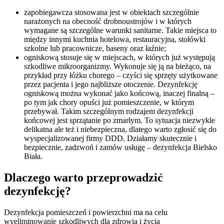
zapobiegawcza stosowana jest w obiektach szczególnie
narażonych na obecność drobnoustrojów i w których
wymagane są szczególne warunki sanitarne. Takie miejsca to
między innymi kuchnia hotelowa, restauracyjna, stołówki
szkolne lub pracownicze, baseny oraz łaźnie;
ogniskową stosuje się w miejscach, w których już występują
szkodliwe mikroorganizmy. Wykonuje się ją na bieżąco, na
przykład przy łóżku chorego – czyści się sprzęty użytkowane
przez pacjenta i jego najbliższe otoczenie. Dezynfekcję
ogniskową można wykonać jako końcową, inaczej finalną –
po tym jak chory opuści już pomieszczenie, w którym
przebywał. Takim szczególnym rodzajem dezynfekcji
końcowej jest sprzątanie po zmarłym. To sytuacja niezwykle
delikatna ale też i niebezpieczna, dlatego warto zgłosić się do
wyspecjalizowanej firmy DDD. Działamy skutecznie i
bezpiecznie, zadzwoń i zamów usługę – dezynfekcja Bielsko
Biała.
Dlaczego warto przeprowadzić
dezynfekcję?
Dezynfekcja pomieszczeń i powierzchni ma na celu
wyeliminowanie szkodliwych dla zdrowia i życia