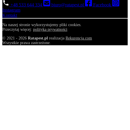
+48 533 644 334
biuro@ratapest.pl
Facebook
Instagram
Kontakt
Na naszej stronie wykorzystujemy pliki cookies.
Przeczytaj więcej:
polityka prywatności
© 2021 - 2026
Ratapest.pl
realizacja
Rekurencja.com
Wszystkie prawa zastrzeżone.