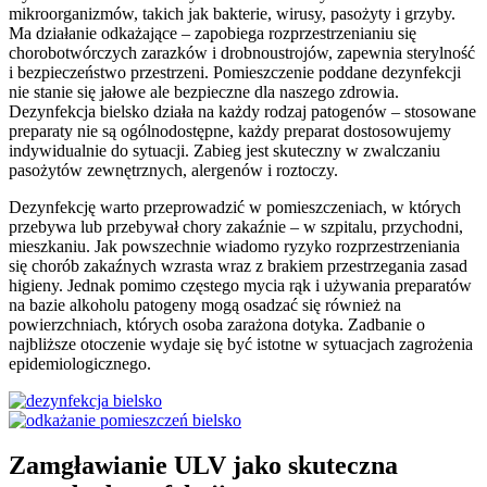
mikroorganizmów, takich jak bakterie, wirusy, pasożyty i grzyby.
Ma działanie odkażające – zapobiega rozprzestrzenianiu się
chorobotwórczych zarazków i drobnoustrojów, zapewnia sterylność
i bezpieczeństwo przestrzeni. Pomieszczenie poddane dezynfekcji
nie stanie się jałowe ale bezpieczne dla naszego zdrowia.
Dezynfekcja bielsko działa na każdy rodzaj patogenów – stosowane
preparaty nie są ogólnodostępne, każdy preparat dostosowujemy
indywidualnie do sytuacji. Zabieg jest skuteczny w zwalczaniu
pasożytów zewnętrznych, alergenów i roztoczy.
Dezynfekcję warto przeprowadzić w pomieszczeniach, w których
przebywa lub przebywał chory zakaźnie – w szpitalu, przychodni,
mieszkaniu. Jak powszechnie wiadomo ryzyko rozprzestrzeniania
się chorób zakaźnych wzrasta wraz z brakiem przestrzegania zasad
higieny. Jednak pomimo częstego mycia rąk i używania preparatów
na bazie alkoholu patogeny mogą osadzać się również na
powierzchniach, których osoba zarażona dotyka. Zadbanie o
najbliższe otoczenie wydaje się być istotne w sytuacjach zagrożenia
epidemiologicznego.
Zamgławianie ULV jako skuteczna