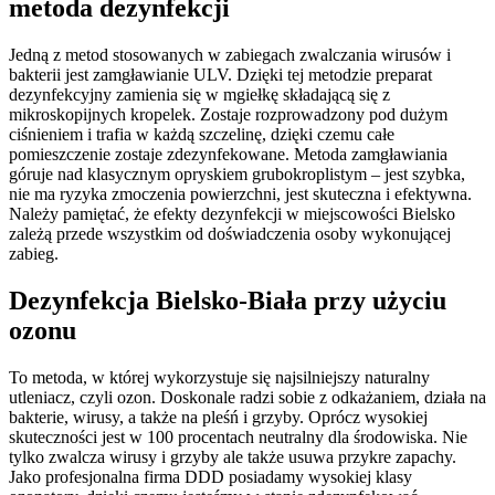
metoda dezynfekcji
Jedną z metod stosowanych w zabiegach zwalczania wirusów i
bakterii jest zamgławianie ULV. Dzięki tej metodzie preparat
dezynfekcyjny zamienia się w mgiełkę składającą się z
mikroskopijnych kropelek. Zostaje rozprowadzony pod dużym
ciśnieniem i trafia w każdą szczelinę, dzięki czemu całe
pomieszczenie zostaje zdezynfekowane. Metoda zamgławiania
góruje nad klasycznym opryskiem grubokroplistym – jest szybka,
nie ma ryzyka zmoczenia powierzchni, jest skuteczna i efektywna.
Należy pamiętać, że efekty dezynfekcji w miejscowości Bielsko
zależą przede wszystkim od doświadczenia osoby wykonującej
zabieg.
Dezynfekcja Bielsko-Biała przy użyciu
ozonu
To metoda, w której wykorzystuje się najsilniejszy naturalny
utleniacz, czyli ozon. Doskonale radzi sobie z odkażaniem, działa na
bakterie, wirusy, a także na pleśń i grzyby. Oprócz wysokiej
skuteczności jest w 100 procentach neutralny dla środowiska. Nie
tylko zwalcza wirusy i grzyby ale także usuwa przykre zapachy.
Jako profesjonalna firma DDD posiadamy wysokiej klasy