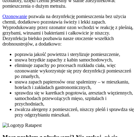
ozonatory, dzięki czemu jesteśmy w stanie zdezynfekować
pomieszczenia o dużym metrażu.
Ozonowanie
pozwala na dezynfekcję pomieszczenia bez użycia
chemii, dodatkowo pozostawia świeży i lekki zapach.
Wyprodukowany przez ozonator ozon wchodzi w reakcję z pleśnią,
grzybami, wirusami i bakteriami i całkowicie je niszczy.
Dezynfekcja bielsko pozbawia nasze otoczenie wszelkich
drobnoustrojów, a dodatkowo:
poprawia jakość powietrza i sterylizuje pomieszczenie,
usuwa brzydkie zapachy z kabin samochodowych,
eliminuje zapachy po procesach rozkładu ciała, więc
ozonowanie wykorzystuje się przy dezynfekcji pomieszczeń
po zmarłych,
usuwa zapach papierosów oraz spalenizny – w mieszkaniu,
hotelach i zakładach gastronomicznych,
sprawdza się w karetkach pogotowia, aresztach więziennych,
samochodach przewożących mięso, szpitalach i
przychodniach,
zwalcza alergeny z pomieszczeń, niszczy pleśń i sprawdza się
przy odgrzybianiu mieszkań.