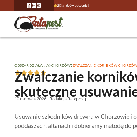
20 lat doświadczenia!
›
›
OBSZAR DZIAŁANIA
CHORZÓW
ZWALCZANIE KORNIKÓW CHORZÓ
Zwalczanie kornik
skuteczne usuwani
10 czerwca 2026 | Redakcja Ratapest.pl
Usuwanie szkodników drewna w Chorzowie i ok
poddaszach, altanach i dobieramy metodę do p