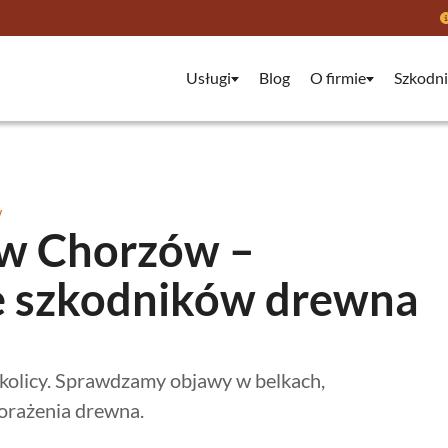
Usługi
Blog
O firmie
Szkodni
W
ów Chorzów –
e szkodników drewna
olicy. Sprawdzamy objawy w belkach,
orażenia drewna.