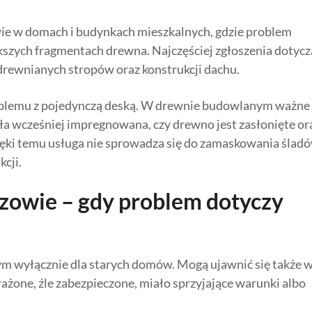
ie w domach i budynkach mieszkalnych, gdzie problem
kszych fragmentach drewna. Najczęściej zgłoszenia dotycz
drewnianych stropów oraz konstrukcji dachu.
roblemu z pojedynczą deską. W drewnie budowlanym ważne 
yła wcześniej impregnowana, czy drewno jest zasłonięte or
zięki temu usługa nie sprowadza się do zamaskowania śladó
cji.
zowie – gdy problem dotyczy
 wyłącznie dla starych domów. Mogą ujawnić się także 
żone, źle zabezpieczone, miało sprzyjające warunki albo