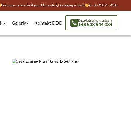
Działamy na terenie Śląska, Małopolski, Opolskiego i okolic
Pn-Nd: 08:00 - 20:00
Bezpłatna konsultacja
ki
Galeria
Kontakt DDD
+48 533 644 334