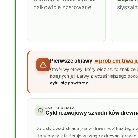
całkowicie zżerowane.
słyszal
Pierwsze objawy
= problem trwa ju
Otwór wylotowy, który widzisz, to znak że
kolejnych jaj. Larwy z wcześniejszego pok
cykli się powtórzy.
JAK TO DZIAŁA
Cykl rozwojowy szkodników drewn
Dorosły owad składa jaja w drewnie. Z każdego 
który przez lata żeruje wewnątrz drewna, drążąc k