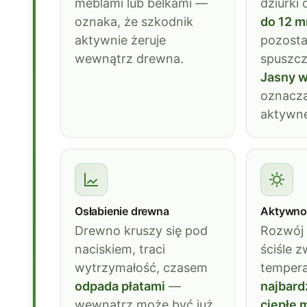
meblami lub belkami —
dziurki
oznaka, że szkodnik
do 12 
aktywnie żeruje
pozosta
wewnątrz drewna.
spuszcz
Jasny w
oznacza
aktywne
Osłabienie drewna
Aktywno
Drewno kruszy się pod
Rozwój 
naciskiem, traci
ściśle 
wytrzymałość, czasem
temper
odpada płatami
—
najbard
wewnątrz może być już
ciepłe 