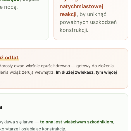
natychmiastowej
ne nocą.
reakcji
, by uniknąć
poważnych uszkodzeń
konstrukcji.
ż od lat
 dorosły owad właśnie opuścił drewno — gotowy do złożenia
olenia wciąż żerują wewnątrz.
Im dłużej zwlekasz, tym więcej
a
wykluwa się larwa —
to ona jest właściwym szkodnikiem
,
orytarze i osłabiając konstrukcję.