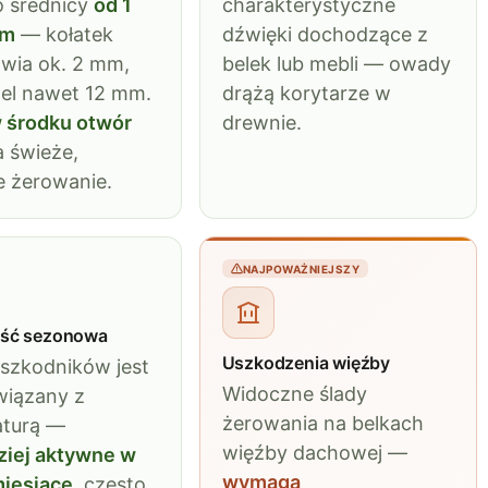
 o średnicy
od 1
charakterystyczne
mm
— kołatek
dźwięki dochodzące z
wia ok. 2 mm,
belek lub mebli — owady
el nawet 12 mm.
drążą korytarze w
 środku otwór
drewnie.
 świeże,
 żerowanie.
NAJPOWAŻNIEJSZY
ść sezonowa
Uszkodzenia więźby
szkodników jest
Widoczne ślady
związany z
żerowania na belkach
aturą —
więźby dachowej —
ziej aktywne w
wymaga
miesiące
, często