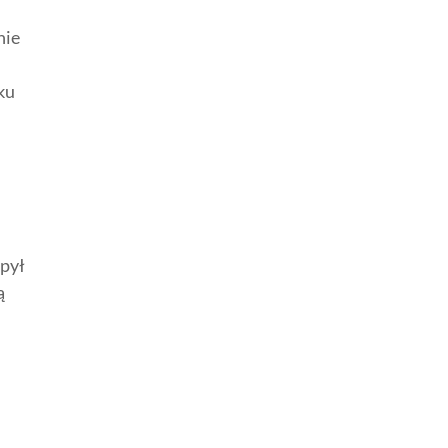
nie
ku
 pył
ą