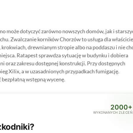
o może dotyczyć zarówno nowszych domów, jak i starszy
hu. Zwalczanie korników Chorzów to usługa dla właściciel
, krokwiach, drewnianym stropie albo na poddaszu i nie ch
iejsca. Ratapest sprawdza sytuację w budynku i dobiera
i oraz zakresu dostępnej konstrukcji. Przy dostępnych
eg Xilix, a w uzasadnionych przypadkach fumigację.
ać bezpłatną wstępną wycenę.
2000+
WYKONANYCH ZLECEŃ
kodniki?