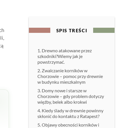
ch
SPIS TREŚCI
i,
cą
Drewno atakowane przez
szkodniki?Wiemy jak je
powstrzymać.
Zwalczanie korników w
Chorzowie – pomoc przy drewnie
w budynku mieszkalnym
Domy nowe i starsze w
Chorzowie – gdy problem dotyczy
więźby, belek albo krokwi
Kiedy ślady w drewnie powinny
skłonić do kontaktu z Ratapest?
Objawy obecności korników i