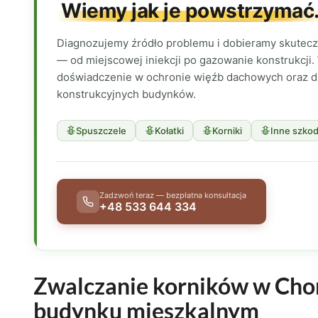
Wiemy jak je powstrzymać
Diagnozujemy źródło problemu i dobieramy skutec
— od miejscowej iniekcji po gazowanie konstrukcji. 
doświadczenie w ochronie więźb dachowych oraz 
konstrukcyjnych budynków.
Spuszczele
Kołatki
Korniki
Inne szkod
Zadzwoń teraz — bezpłatna konsultacja
+48 533 644 334
Zwalczanie korników w Cho
budynku mieszkalnym