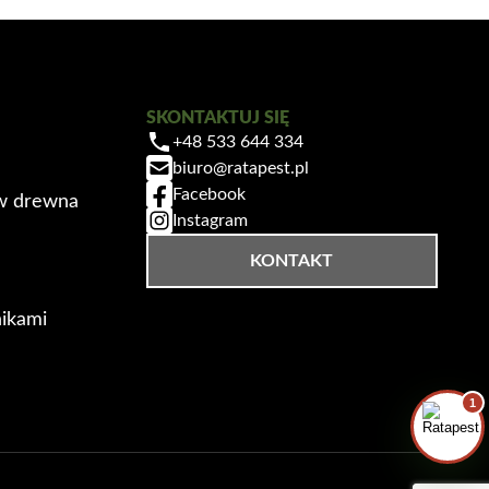
SKONTAKTUJ SIĘ
Zrobiłem/am już coś sam/a przed zabiegiem
+48 533 644 334
— pomogłem czy zaszkodziłem?
biuro@ratapest.pl
Facebook
ów drewna
Jak przygotować mieszkanie do zabiegu?
Instagram
Ile trwa taki zabieg?
KONTAKT
Czy muszę wyprowadzić się na czas
zabiegu?
ikami
1