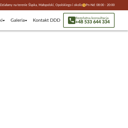
Działamy na terenie Śląska, Małopolski, Opolskiego i okolic
Pn-Nd: 08:00 - 20:00
Bezpłatna konsultacja
ki
Galeria
Kontakt DDD
+48 533 644 334