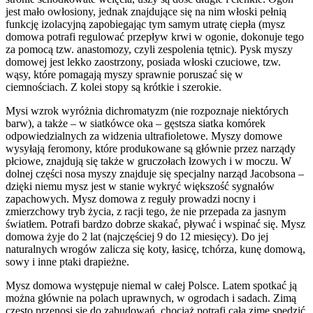
jest mało owłosiony, jednak znajdujące się na nim włoski pełnią
funkcję izolacyjną zapobiegając tym samym utratę ciepła (mysz
domowa potrafi regulować przepływ krwi w ogonie, dokonuje tego
za pomocą tzw. anastomozy, czyli zespolenia tętnic). Pysk myszy
domowej jest lekko zaostrzony, posiada włoski czuciowe, tzw.
wąsy, które pomagają myszy sprawnie poruszać się w
ciemnościach. Z kolei stopy są krótkie i szerokie.
Mysi wzrok wyróżnia dichromatyzm (nie rozpoznaje niektórych
barw), a także – w siatkówce oka – gęstsza siatka komórek
odpowiedzialnych za widzenia ultrafioletowe. Myszy domowe
wysyłają feromony, które produkowane są głównie przez narządy
płciowe, znajdują się także w gruczołach łzowych i w moczu. W
dolnej części nosa myszy znajduje się specjalny narząd Jacobsona –
dzięki niemu mysz jest w stanie wykryć większość sygnałów
zapachowych. Mysz domowa z reguły prowadzi nocny i
zmierzchowy tryb życia, z racji tego, że nie przepada za jasnym
światłem. Potrafi bardzo dobrze skakać, pływać i wspinać się. Mysz
domowa żyje do 2 lat (najczęściej 9 do 12 miesięcy). Do jej
naturalnych wrogów zalicza się koty, łasicę, tchórza, kunę domową,
sowy i inne ptaki drapieżne.
Mysz domowa występuje niemal w całej Polsce. Latem spotkać ją
można głównie na polach uprawnych, w ogrodach i sadach. Zimą
często przenosi się do zabudowań, chociaż potrafi całą zimę spędzić