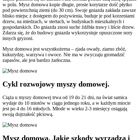
w polu. Mysz domowa kopie długie, proste korytarze dość płytko
pod powierzchnią ziemi (do 30 cm). Swoje gniazda zakłada zawsze
blisko miejsc z dostępem do pożywienia, buduje je pod korzeniami
drzew, na miedzach, w stertach, w budynkach mieszkalnych i
gospodarskich. Do gniazda znosi suche źdźbła trawy i liście drzew.
Zdarza się, że do budowy gniazda wykorzystuje opuszczone nory
innych gryzoni.
Mysz domowa jest wszystkożerna – zjada owady, ziarno zbóż,
kukurydzę, warzywa i owoce. Nie ma w zwyczaju gromadzić
zapasów, ale jest bardzo żarłoczna.
Cykl rozwojowy myszy domowej.
Ciąża u myszy domowej trwa od 19 do 21 dni, na świat samica
wydaje do 10 miotów w ciągu jednego roku, a w każdym miocie
jest po 4 do 16 młodych. Młode w wieku 2-3 miesięcy osiągają
swoją dojrzałość płciową.
Mysz domowa. Jakie szkody wyrządza i