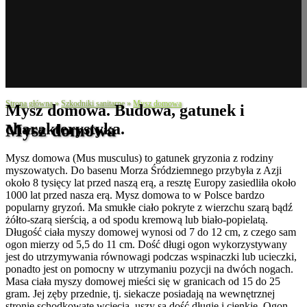
Strona główna
»
Szkodniki sanitarne
»
Mysz domowa
Mysz domowa. Budowa, gatunek i
charakterystyka.
Mysz domowa
Mysz domowa (Mus musculus) to gatunek gryzonia z rodziny
myszowatych. Do basenu Morza Śródziemnego przybyła z Azji
około 8 tysięcy lat przed naszą erą, a resztę Europy zasiedliła około
1000 lat przed nasza erą. Mysz domowa to w Polsce bardzo
popularny gryzoń. Ma smukłe ciało pokryte z wierzchu szarą bądź
żółto-szarą sierścią, a od spodu kremową lub biało-popielatą.
Długość ciała myszy domowej wynosi od 7 do 12 cm, z czego sam
ogon mierzy od 5,5 do 11 cm. Dość długi ogon wykorzystywany
jest do utrzymywania równowagi podczas wspinaczki lub ucieczki,
ponadto jest on pomocny w utrzymaniu pozycji na dwóch nogach.
Masa ciała myszy domowej mieści się w granicach od 15 do 25
gram. Jej zęby przednie, tj. siekacze posiadają na wewnętrznej
stronie schodkowate wcięcia, uszy są dość długie i cienkie. Ogon