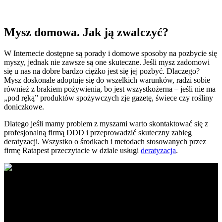
Mysz domowa. Jak ją zwalczyć?
W Internecie dostępne są porady i domowe sposoby na pozbycie się
myszy, jednak nie zawsze są one skuteczne. Jeśli mysz zadomowi
się u nas na dobre bardzo ciężko jest się jej pozbyć. Dlaczego?
Mysz doskonale adoptuje się do wszelkich warunków, radzi sobie
również z brakiem pożywienia, bo jest wszystkożerna – jeśli nie ma
„pod ręką” produktów spożywczych zje gazetę, świece czy rośliny
doniczkowe.
Dlatego jeśli mamy problem z myszami warto skontaktować się z
profesjonalną firmą DDD i przeprowadzić skuteczny zabieg
deratyzacji. Wszystko o środkach i metodach stosowanych przez
firmę Ratapest przeczytacie w dziale usługi
deratyzacja
.
Ratapest - profesjonalne usługi DDD. Dezynfekcja, dezynsekcja i
deratyzacja na najwyższym poziomie. Działamy na terenie Polski
południowej i centralnej.
Obszar działania