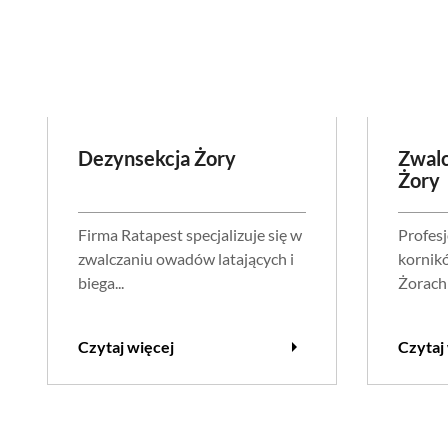
Dezynsekcja Żory
Zwalc
Żory
Firma Ratapest specjalizuje się w
Profes
zwalczaniu owadów latających i
kornik
biega...
Żorach 
arrow_right
Czytaj więcej
Czytaj