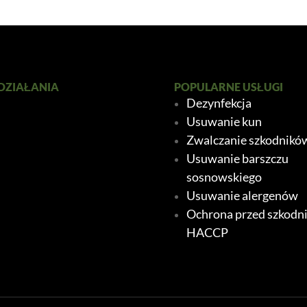
DZIAŁANIA
POPULARNE USŁUGI
Dezynfekcja
Usuwanie kun
Zwalczanie szkodnikó
Usuwanie barszczu
sosnowskiego
Usuwanie alergenów
Ochrona przed szkodn
HACCP