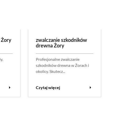
 Żory
zwalczanie szkodników
drewna Żory
y,
Profesjonalne zwalczanie
szkodników drewna w Żorach i
okolicy. Skutecz...
arrow_right
arrow_right
Czytaj więcej
Ratapest