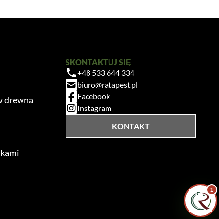
SKONTAKTUJ SIĘ
Zrobiłem/am już coś sam/a przed zabiegiem
+48 533 644 334
— pomogłem czy zaszkodziłem?
biuro@ratapest.pl
Facebook
w drewna
Jak przygotować mieszkanie do zabiegu?
Instagram
Ile trwa taki zabieg?
KONTAKT
Czy muszę wyprowadzić się na czas
zabiegu?
ikami
1