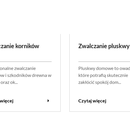
zanie korników
Zwalczanie pluskwy
jonalne zwalczanie
Pluskwy domowe to owad
ów i szkodników drewna w
które potrafią skutecznie
oraz ok...
zakłócić spokój dom...
arrow_right
 więcej
Czytaj więcej