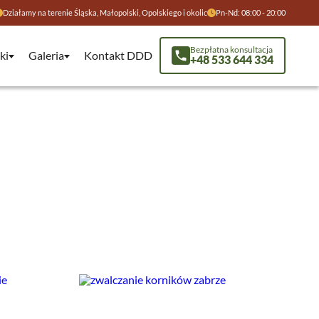
Działamy na terenie Śląska, Małopolski, Opolskiego i okolic
Pn-Nd: 08:00 - 20:00
Bezpłatna konsultacja
ki
Galeria
Kontakt DDD
+48 533 644 334