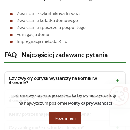
Zwalczanie szkodników drewna
Zwalczanie kołatka domowego
Zrobiłem/am już coś sam/a przed zabiegiem
— pomogłem czy zaszkodziłem?
Zwalczanie spuszczela pospolitego
Fumigacja domu
Jak przygotować mieszkanie do zabiegu?
Impregnacja metodą Xilix
Ile trwa taki zabieg?
FAQ - Najczęściej zadawane pytania
Czy muszę wyprowadzić się na czas
zabiegu?
Czy zwykły oprysk wystarczy na korniki w
drewnie?
1
Strona wykorzystuje ciasteczka by świadczyć usługi
Jakie objawy najczęściej świadczą o kornikach w
drewnie?
na najwyższym poziomie
Polityka prywatności
Kiedy potrzebna jest fumigacja drewna?
Rozumiem
Czy zabieg może uszkodzić drewno?