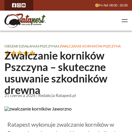
Pn-Nd: 08:00 - 20:00
›
›
OBSZAR DZIAŁANIA
PSZCZYNA
ZWALCZANIE KORNIKÓW PSZCZYNA
Zwalczanie korników
Pszczyna – skuteczne
usuwanie szkodników
drewna
21 czerwca 2026 | Redakcja Ratapest.pl
Ratapest wykonuje zwalczanie korników w