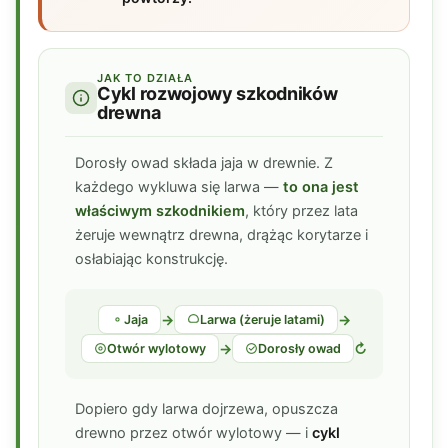
JAK TO DZIAŁA
Cykl rozwojowy szkodników
drewna
Dorosły owad składa jaja w drewnie. Z
każdego wykluwa się larwa —
to ona jest
właściwym szkodnikiem
, który przez lata
żeruje wewnątrz drewna, drążąc korytarze i
osłabiając konstrukcję.
→
→
Jaja
Larwa (żeruje latami)
→
↻
Otwór wylotowy
Dorosły owad
Dopiero gdy larwa dojrzewa, opuszcza
drewno przez otwór wylotowy — i
cykl