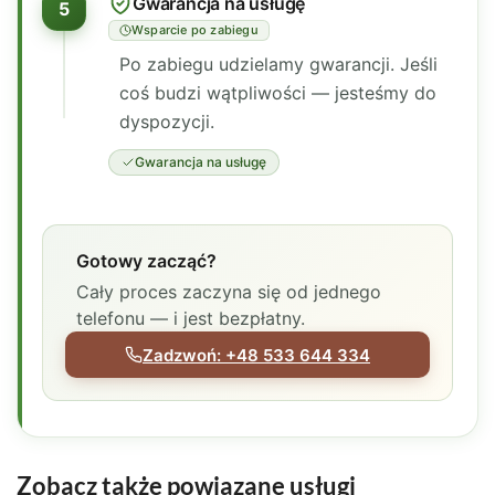
Gwarancja na usługę
5
Wsparcie po zabiegu
Po zabiegu udzielamy gwarancji. Jeśli
coś budzi wątpliwości — jesteśmy do
dyspozycji.
Gwarancja na usługę
Gotowy zacząć?
Cały proces zaczyna się od jednego
telefonu — i jest bezpłatny.
Ratapest
Zadzwoń: +48 533 644 334
Zobacz także powiązane usługi