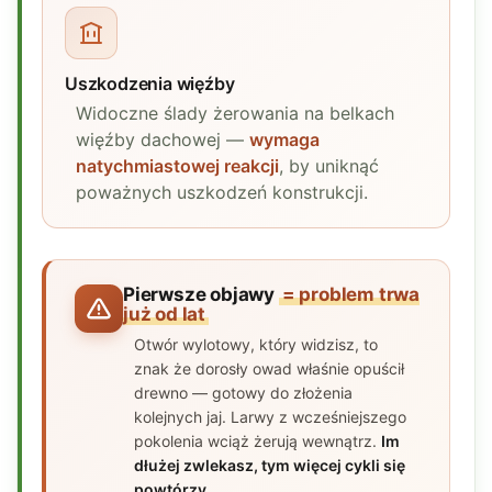
Uszkodzenia więźby
Widoczne ślady żerowania na belkach
więźby dachowej —
wymaga
natychmiastowej reakcji
, by uniknąć
poważnych uszkodzeń konstrukcji.
Pierwsze objawy
= problem trwa
już od lat
Otwór wylotowy, który widzisz, to
znak że dorosły owad właśnie opuścił
drewno — gotowy do złożenia
kolejnych jaj. Larwy z wcześniejszego
pokolenia wciąż żerują wewnątrz.
Im
dłużej zwlekasz, tym więcej cykli się
powtórzy.