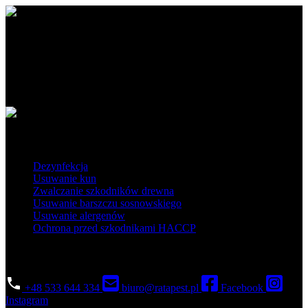
Ratapest - profesjonalne usługi DDD. Dezynfekcja, dezynsekcja i
deratyzacja na najwyższym poziomie. Działamy na terenie Polski
południowej i centralnej.
Obszar działania
Popularne usługi
Dezynfekcja
Usuwanie kun
Zwalczanie szkodników drewna
Usuwanie barszczu sosnowskiego
Usuwanie alergenów
Ochrona przed szkodnikami HACCP
Skontaktuj się
+48 533 644 334
biuro@ratapest.pl
Facebook
Instagram