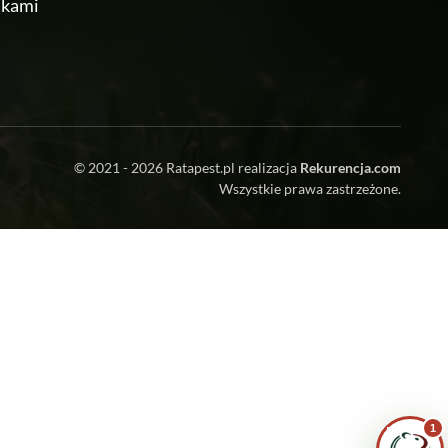
ikami
© 2021 - 2026
Ratapest.pl
realizacja
Rekurencja.com
Zrobiłem/am już coś sam/a przed zabiegiem
Wszystkie prawa zastrzeżone.
— pomogłem czy zaszkodziłem?
Jak przygotować mieszkanie do zabiegu?
Ile trwa taki zabieg?
Czy muszę wyprowadzić się na czas
zabiegu?
1