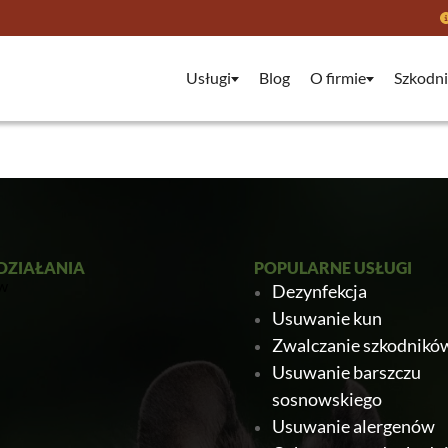
Usługi
Blog
O firmie
Szkodni
DZIAŁANIA
POPULARNE USŁUGI
Dezynfekcja
Usuwanie kun
Zwalczanie szkodnikó
Usuwanie barszczu
sosnowskiego
Usuwanie alergenów