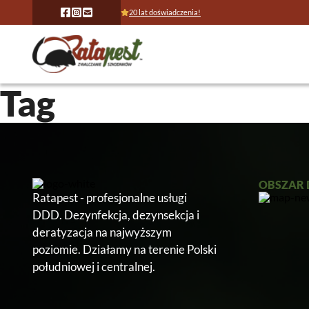
20 lat doświadczenia!
Tag
OBSZAR 
Ratapest - profesjonalne usługi
DDD. Dezynfekcja, dezynsekcja i
deratyzacja na najwyższym
poziomie. Działamy na terenie Polski
południowej i centralnej.