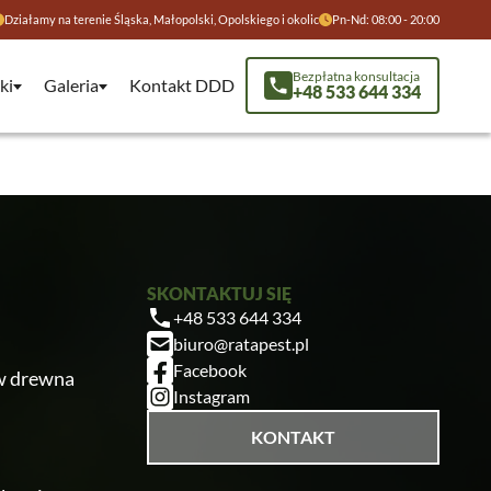
Działamy na terenie Śląska, Małopolski, Opolskiego i okolic
Pn-Nd: 08:00 - 20:00
Bezpłatna konsultacja
ki
Galeria
Kontakt DDD
+48 533 644 334
SKONTAKTUJ SIĘ
+48 533 644 334
biuro@ratapest.pl
Facebook
w drewna
Instagram
KONTAKT
Ratapest